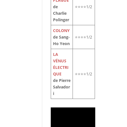
PLAGUE
de
⭐⭐⭐⭐1/2
Charlie
Polinger
COLONY
de Sang-
⭐⭐⭐⭐1/2
Ho Yeon
LA
VÉNUS
ÉLECTRI
QUE
⭐⭐⭐⭐1/2
de Pierre
Salvador
i