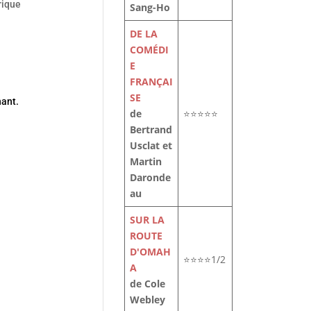
rique
Sang-Ho
DE LA
COMÉDI
E
FRANÇAI
SE
ant.
de
⭐⭐⭐⭐⭐
Bertrand
Usclat et
Martin
Daronde
au
SUR LA
ROUTE
D'OMAH
⭐⭐⭐⭐1/2
A
de Cole
Webley