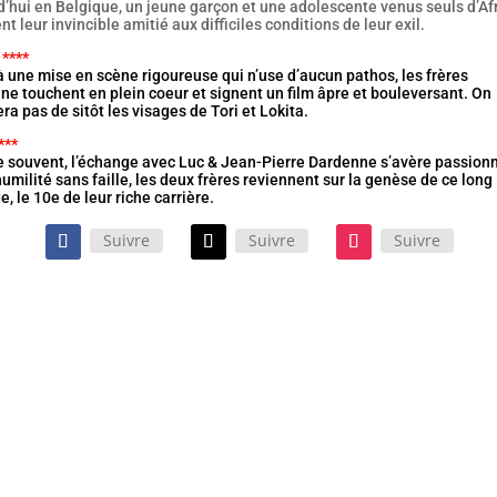
d’hui en Belgique, un jeune garçon et une adolescente venus seuls d’Af
t leur invincible amitié aux difficiles conditions de leur exil.
 ****
 une mise en scène rigoureuse qui n’use d’aucun pathos, les frères
e touchent en plein coeur et signent un film âpre et bouleversant. On
era pas de sitôt les visages de Tori et Lokita.
***
souvent, l’échange avec Luc & Jean-Pierre Dardenne s’avère passionn
umilité sans faille, les deux frères reviennent sur la genèse de ce long
, le 10e de leur riche carrière.
Suivre
Suivre
Suivre
te comédie policière décomplexée et « So 80’s ! » est portée par
 interprètes en très grande forme. Un film qui mérite pleinement