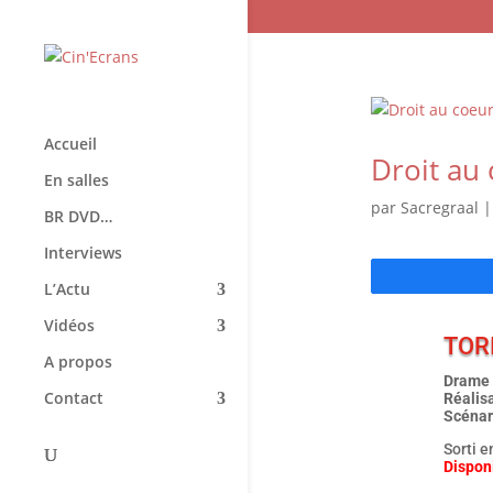
Accueil
Droit au 
En salles
par
Sacregraal
BR DVD…
Interviews
L’Actu
Vidéos
TORI
A propos
Drame 
Contact
Réalis
Scénar
Sorti e
Dispon