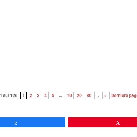
c cette nouvelle adaptation du roman noir Le couperet, après cel
Costa Gavras, Park Chan-Wook nous régale d’une réjouissante e
oce satire du capitalisme.
1 sur 126
1
2
3
4
5
…
10
20
30
…
»
Dernière pag
Partagez
Épingl