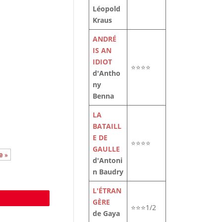
Léopold
Kraus
ANDRÉ
IS AN
IDIOT
⭐⭐⭐⭐
le
d'Antho
t
ny
Benna
LA
BATAILL
E DE
⭐⭐⭐⭐
GAULLE
e »
d'Antoni
n Baudry
L'ÉTRAN
e
GÈRE
⭐⭐⭐1/2
de Gaya