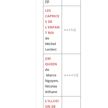
Jiji
LES
CAPRICE
S DE
L'ENFAN
⭐⭐⭐1/2
T ROI
de
Michel
Leclerc
JIM
QUEEN
de
Marco
⭐⭐⭐⭐1/2
Nguyen,
Nicolas
Athane
L
'ILLUSI
ON DE