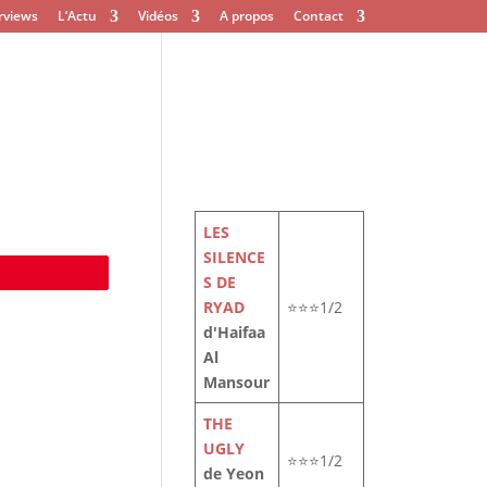
rviews
L’Actu
Vidéos
A propos
Contact
LES
SILENCE
e
S DE
RYAD
⭐⭐⭐1/2
d'Haifaa
Al
Mansour
THE
UGLY
⭐⭐⭐1/2
de Yeon