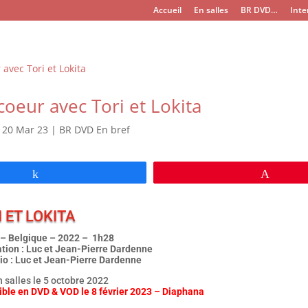
Accueil
En salles
BR DVD…
Inte
coeur avec Tori et Lokita
|
20 Mar 23
|
BR DVD En bref
Partagez
Épingl
 ET LOKITA
– Belgique – 2022 – 1h28
ation : Luc et Jean-Pierre Dardenne
io : Luc et Jean-Pierre Dardenne
n salles le 5 octobre 2022
ible en DVD & VOD le 8 février 2023 – Diaphana