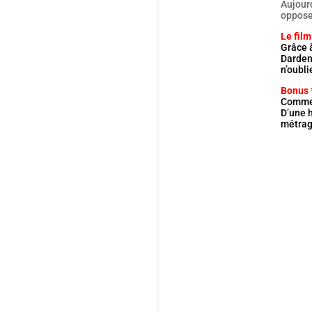
Aujour
opposen
Le film
Grâce à
Dardenn
n’oubli
Bonus 
Comme 
D’une h
métrage
Cet
des