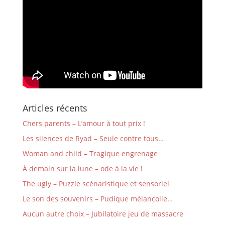
Articles récents
Chers parents – L’amour à tout prix !
Les silences de Ryad – Seule contre tous…
Woman and child – Tragique engrenage
À demain sur la lune – ode à la vie !
The ugly – Puzzle scénaristique et sensoriel
Le son des souvenirs – Pudique mélancolie…
Aucun autre choix – Jubilatoire jeu de massacre