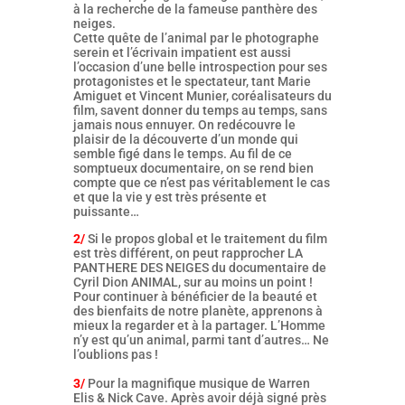
à la recherche de la fameuse panthère des
neiges.
Cette quête de l’animal par le photographe
serein et l’écrivain impatient est aussi
l’occasion d’une belle introspection pour ses
protagonistes et le spectateur, tant Marie
Amiguet et Vincent Munier, coréalisateurs du
film, savent donner du temps au temps, sans
jamais nous ennuyer. On redécouvre le
plaisir de la découverte d’un monde qui
semble figé dans le temps. Au fil de ce
somptueux documentaire, on se rend bien
compte que ce n’est pas véritablement le cas
et que la vie y est très présente et
puissante…
2/
Si le propos global et le traitement du film
est très différent, on peut rapprocher LA
PANTHERE DES NEIGES du documentaire de
Cyril Dion ANIMAL, sur au moins un point !
Pour continuer à bénéficier de la beauté et
des bienfaits de notre planète, apprenons à
mieux la regarder et à la partager. L’Homme
n’y est qu’un animal, parmi tant d’autres… Ne
l’oublions pas !
3/
Pour la magnifique musique de Warren
Elis & Nick Cave. Après avoir déjà signé près