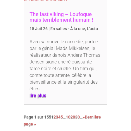
The last viking – Loufoque
mais terriblement humain !
15 Juil 26
|
En salles - À la une
,
L'actu
Avec sa nouvelle comédie, portée
par le génial Mads Mikkelsen, le
réalisateur danois Anders Thomas
Jensen signe une réjouissante
farce noire et cruelle. Un film qui,
contre toute attente, célèbre la
bienveillance et la singularité des
êtres …
lire plus
Page 1 sur 155
1
2
3
4
5
…
10
20
30
…
»
Dernière
page »