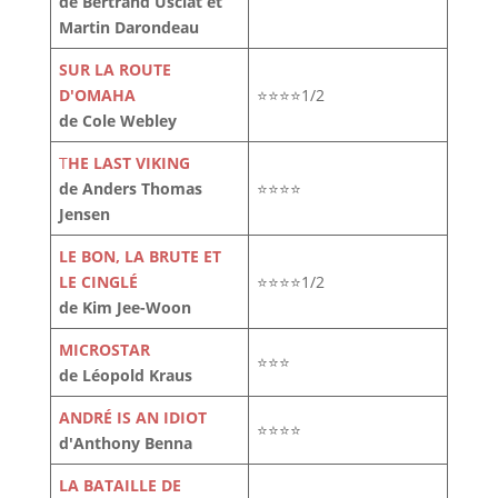
de Bertrand Usclat et
Martin Darondeau
SUR LA ROUTE
D'OMAHA
⭐⭐⭐⭐1/2
de Cole Webley
T
HE LAST VIKING
de Anders Thomas
⭐⭐⭐⭐
Jensen
LE BON, LA BRUTE ET
LE CINGLÉ
⭐⭐⭐⭐1/2
de Kim Jee-Woon
MICROSTAR
⭐⭐⭐
de Léopold Kraus
ANDRÉ IS AN IDIOT
⭐⭐⭐⭐
d'Anthony Benna
LA BATAILLE DE