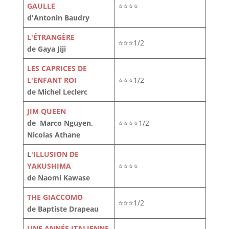
GAULLE
⭐⭐⭐⭐
d'Antonin Baudry
L'ÉTRANGÈRE
⭐⭐⭐1/2
de Gaya Jiji
LES CAPRICES DE
L'ENFANT ROI
⭐⭐⭐1/2
de Michel Leclerc
JIM QUEEN
de Marco Nguyen,
⭐⭐⭐⭐1/2
Nicolas Athane
L
'ILLUSION DE
YAKUSHIMA
⭐⭐⭐⭐
de Naomi Kawase
THE GIACCOMO
⭐⭐⭐1/2
de Baptiste Drapeau
UNE ANNÉE ITALIENNE