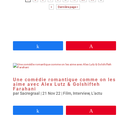
»
Dernière page »
Partagez
Épingle
Une comédie romantique comme on les
aime avec Alex Lutz & Golshifteh
Farahani
par
Sacregraal
|
21 Nov 22
|
Film
,
Interview
,
L'actu
Partagez
Épingle