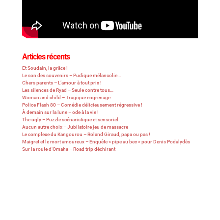
Articles récents
Et Soudain, la grâce !
Le son des souvenirs – Pudique mélancolie…
Chers parents – L’amour à tout prix !
Les silences de Ryad – Seule contre tous…
Woman and child – Tragique engrenage
Police Flash 80 – Comédie délicieusement régressive !
À demain sur la lune – ode à la vie !
The ugly – Puzzle scénaristique et sensoriel
Aucun autre choix – Jubilatoire jeu de massacre
Le complexe du Kangourou – Roland Giraud, papa ou pas !
Maigret et le mort amoureux – Enquête « pipe au bec » pour Denis Podalydès
Sur la route d’Omaha – Road trip déchirant