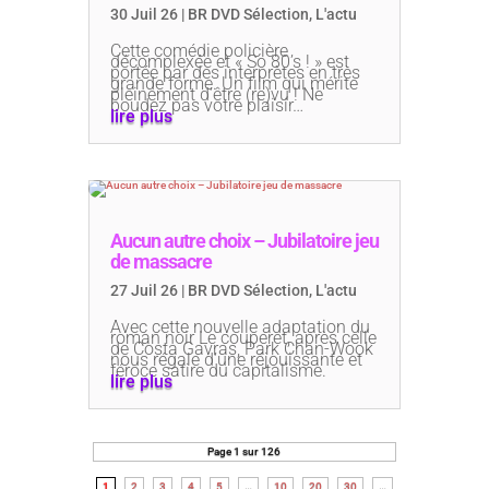
30 Juil 26
|
BR DVD Sélection
,
L'actu
Cette comédie policière
décomplexée et « So 80’s ! » est
portée par des interprètes en très
grande forme. Un film qui mérite
pleinement d’être (re)vu ! Ne
boudez pas votre plaisir…
lire plus
Aucun autre choix – Jubilatoire jeu
de massacre
27 Juil 26
|
BR DVD Sélection
,
L'actu
Avec cette nouvelle adaptation du
roman noir Le couperet, après celle
de Costa Gavras, Park Chan-Wook
nous régale d’une réjouissante et
féroce satire du capitalisme.
lire plus
Page 1 sur 126
1
2
3
4
5
…
10
20
30
…