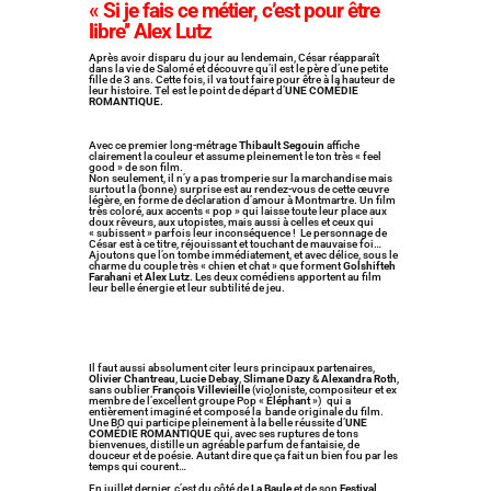
« Si je fais ce métier, c’est pour être
libre’’ Alex Lutz
Après avoir disparu du jour au lendemain, César réapparaît
dans la vie de Salomé et découvre qu’il est le père d’une petite
fille de 3 ans. Cette fois, il va tout faire pour être à la hauteur de
leur histoire. Tel est le point de départ d’
UNE COMÉDIE
ROMANTIQUE.
Avec ce premier long-métrage
Thibault Segouin
affiche
clairement la couleur et assume pleinement le ton très « feel
good » de son film.
Non seulement, il n’y a pas tromperie sur la marchandise mais
surtout la (bonne) surprise est au rendez-vous de cette œuvre
légère, en forme de déclaration d’amour à Montmartre. Un film
très coloré, aux accents « pop » qui laisse toute leur place aux
doux rêveurs, aux utopistes, mais aussi à celles et ceux qui
« subissent » parfois leur inconséquence ! Le personnage de
César est à ce titre, réjouissant et touchant de mauvaise foi…
Ajoutons que l’on tombe immédiatement, et avec délice, sous le
charme du couple très « chien et chat » que forment
Golshifteh
Farahani
et
Alex Lutz
. Les deux comédiens apportent au film
leur belle énergie et leur subtilité de jeu.
Il faut aussi absolument citer leurs principaux partenaires,
Olivier Chantreau
,
Lucie Debay
,
Slimane Dazy
&
Alexandra Roth
,
sans oublier
François Villevieille
(violoniste, compositeur et ex
membre de l’excellent groupe Pop «
Éléphant
») qui a
entièrement imaginé et composé la bande originale du film.
Une BO qui participe pleinement à la belle réussite d’
UNE
COMÉDIE ROMANTIQUE
qui, avec ses ruptures de tons
bienvenues, distille un agréable parfum de fantaisie, de
douceur et de poésie. Autant dire que ça fait un bien fou par les
temps qui courent…
En juillet dernier, c’est du côté de
La Baule
et de son
Festival