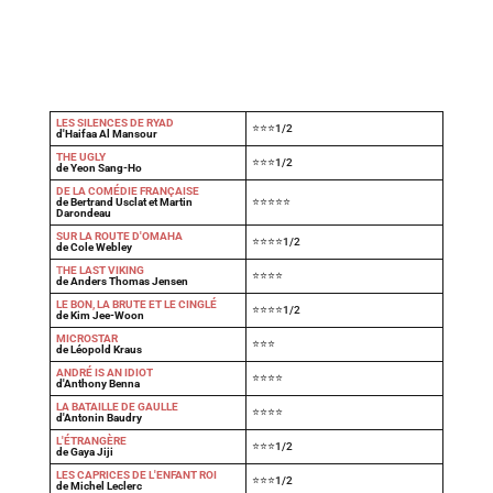
LES SILENCES DE RYAD
⭐⭐⭐1/2
d'Haifaa Al Mansour
THE UGLY
⭐⭐⭐1/2
de Yeon Sang-Ho
DE LA COMÉDIE FRANÇAISE
de Bertrand Usclat et Martin
⭐⭐⭐⭐⭐
Darondeau
SUR LA ROUTE D'OMAHA
⭐⭐⭐⭐1/2
de Cole Webley
T
HE LAST VIKING
⭐⭐⭐⭐
de Anders Thomas Jensen
LE BON, LA BRUTE ET LE CINGLÉ
⭐⭐⭐⭐1/2
de Kim Jee-Woon
MICROSTAR
⭐⭐⭐
de Léopold Kraus
ANDRÉ IS AN IDIOT
⭐⭐⭐⭐
d'Anthony Benna
LA BATAILLE DE GAULLE
⭐⭐⭐⭐
d'Antonin Baudry
L'ÉTRANGÈRE
⭐⭐⭐1/2
de Gaya Jiji
LES CAPRICES DE L'ENFANT ROI
⭐⭐⭐1/2
de Michel Leclerc