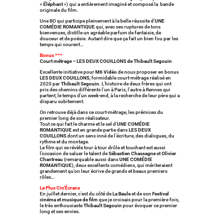
«
Éléphant
») qui a entièrement imaginé et composé la bande
originale du film.
Une BO qui participe pleinement à la belle réussite d’
UNE
COMÉDIE ROMANTIQUE
qui, avec ses ruptures de tons
bienvenues, distille un agréable parfum de fantaisie, de
douceur et de poésie. Autant dire que ça fait un bien fou par les
temps qui courent…
Bonus ***
Court métrage – LES DEUX COUILLONS de Thibault Segouin
Excellente initiative pour
M6 Vidéo
de nous proposer en bonus
LES DEUX COUILLONS
, formidable court-métrage réalisé en
2020 par
Thibault Segouin
. L’histoire de deux frères qui ont
pris des chemins différents l’un à Paris, l’autre à Rennes qui
partent, le temps d’un week-end, à la recherche de leur père qui a
disparu subitement.
On retrouve déjà dans ce court-métrage, les prémices du
premier long de son réalisateur.
Tout ce qui fait le charme et le sel d’
UNE COMÉDIE
ROMANTIQUE
est en grande partie dans
LES DEUX
COUILLONS
dont un sens inné de l’écriture, des dialogues, du
rythme et du montage.
Le film qui se révèle tour à tour drôle et touchant est aussi
l’occasion de saluer le talent de
Sébastien Chassagne
et
Olivier
Chantreau
(remarquable aussi dans
UNE COMÉDIE
ROMANTIQUE
), deux excellents comédiens, qui mériteraient
grandement qu’on leur écrive de grands et beaux premiers
rôles…
Le Plus Cin’Écrans
En juillet dernier, c’est du côté de
La Baule
et de son
Festival
cinéma et musique de film
que je croisais pour la première fois,
le très enthousiaste
Thibault Segouin
pour évoquer ce premier
long et ses envies.