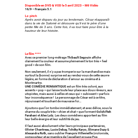
Disponible en DVD & VOD le 5 avril 2023 – M6 Vidéo
16/9 – Français 5.1
Le pitch
Après avoir disparu du jour au lendemain, César réapparaît
dans la vie de Salomé et découvre qu’il est le père d’une
petite fille de 3 ans. Cette fois, il va tout faire pour être à la
hauteur de leur histoire.
Le film ****
Avec ce premier long-métrage
Thibault Segouin
affiche
clairement la couleur et assume pleinement le ton très « feel
good » de son film.
Non seulement, il n’y a pas tromperie sur la marchandise mais
surtout la (bonne) surprise est au rendez-vous de cette œuvre
légère, en forme de déclaration d’amour au cinéma et à
Montmartre.
UNE COMÉDIE ROMANTIQUE
est un film très coloré, aux
accents « pop » qui laisse toute leur place aux doux rêveurs, aux
utopistes, mais aussi à celles et ceux qui « subissent » parfois
leur inconséquence ! Le personnage de César est à ce titre,
réjouissant et touchant de mauvaise foi…
Ajoutons que l’on tombe immédiatement, et avec délice, sous le
charme du couple très « chien et chat » que forment
Golshifteh
Farahani
et
Alex Lutz.
Les deux comédiens apportent au film
leur belle énergie et leur subtilité de jeu.
Il faut aussi absolument citer leurs principaux partenaires,
Olivier Chantreau, Lucie Debay, Tchéky Karyo, Slimane Dazy
&
Alexandra Roth
, sans oublier
François Villevieille
(violoniste,
compositeur et ex-membre de l’excellent groupe Pop