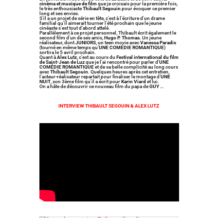
cinéma et musique de film
que je croisais pour la première fois,
le très enthousiaste
Thibault Segouin
pour évoquer ce premier
long et ses envies.
S’il a un projet de série en tête, c’est à l’écriture d’un drame
familial qu’il aimerait tourner l’été prochain que le jeune
cinéaste s’est tout d’abord attelé.
Parallèlement à ce projet personnel, Thibault écrit également le
second film d’un de ses amis,
Hugo P. Thomas.
Un jeune
réalisateur, dont
JUNIORS
, un teen movie avec
Vanessa Paradis
(tourné en même temps qu’
UNE COMÉDIE ROMANTIQUE
)
sortira le 5 avril prochain.
Quant à
Alex Lutz
, c’est au cours du
Festival international du film
de Saint-Jean de Luz
que je l’ai rencontré pour parler d’
UNE
COMÉDIE ROMANTIQUE
et de sa belle complicité au long cours
avec
Thibault Segouin
. Quelques heures après cet entretien,
l’acteur-réalisateur repartait pour finaliser le montage d’
UNE
NUIT
, son 3ème film qu’il a écrit pour
Karin Viard
et lui.
On a hâte de découvrir ce nouveau film du papa de
GUY
…
INTERVIEW THIBAULT SEGOUIN & ALEX LUTZ