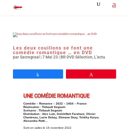
Les deux couillons se font une
comédie romantique … en DVD
par
Sacregraal
|
7 Mai 23
|
BR DVD Sélection
,
L'actu
Partagez
Épingle
UNE COMÉDIE ROMANTIQUE
Comédie – Romance – 2022 – 1H34 – France
Réalisation : Thibault Segouin
Scénario : Thibault Segouin
Distribution : Alex Lutz, Golshifteh Farahani, Olivier
Chantreau, Lucie Debay, Slimane Dazy, Tchéky Karyo,
Alexandra Roth…
Sorti en salles le 16 novembre 2022