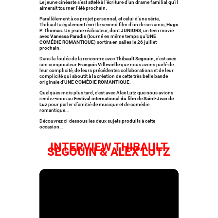
Le jeune cinéaste s’est attelé à l’écriture d’un drame familial qu’il
aimerait tourner l’été prochain.
Parallèlement à ce projet personnel, et celui d’une série,
Thibault a également écrit le second film d’un de ses amis,
Hugo
P. Thomas
. Un jeune réalisateur, dont
JUNIORS
, un teen movie
avec
Vanessa Paradis
(tourné en même temps qu’
UNE
COMÉDIE ROMANTIQUE
) sortira en salles le 26 juillet
prochain.
Dans la foulée de la rencontre avec T
hibault Segouin
, c’est avec
son compositeur
François Villevielle
que nous avons parlé de
leur complicité, de leurs précédentes collaborations et de leur
complicité qui aboutit à la création de cette très belle bande
originale d’
UNE COMÉDIE ROMANTIQUE
.
Quelques mois plus tard, c’est avec Alex Lutz que nous avions
rendez-vous au
Festival international du film de Saint-Jean de
Luz
pour parler d’amitié de musique et de comédie
romantique…
Découvrez ci-dessous les deux sujets produits à cette
occasion…
INTERVIEW THIBAULT
SEGOUIN & ALEX LUTZ