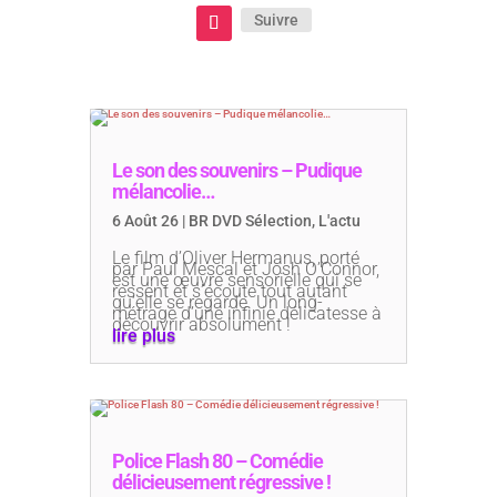
Suivre
Le son des souvenirs – Pudique
mélancolie…
6 Août 26
|
BR DVD Sélection
,
L'actu
Le film d’Oliver Hermanus, porté
par Paul Mescal et Josh O’Connor,
est une œuvre sensorielle qui se
ressent et s’écoute tout autant
qu’elle se regarde. Un long-
métrage d’une infinie délicatesse à
découvrir absolument !
lire plus
Police Flash 80 – Comédie
délicieusement régressive !