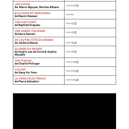
JIM QUEEN
⭐⭐⭐⭐1/2
de Marco Nguyen, Nicolas Athane
L
'ILLUSION DE YAKUSHIMA
⭐⭐⭐⭐
de Naomi Kawase
THE GIACCOMO
⭐⭐⭐1/2
de Baptiste Drapeau
UNE ANNÉE ITALIENNE
⭐⭐⭐1/2
de laura Samani
DE L'AUTRE CÔTÉ DU MONDE
de Jérémie Renier
⭐⭐⭐1/2
AU BORD DU MONDE
de Guérin van de Vorst & Sophie
⭐⭐⭐1/2
Muselle
THE PLAGUE
⭐⭐⭐⭐1/2
de Charlie Polinger
COLONY
⭐⭐⭐⭐1/2
de Sang-Ho Yeon
LA VÉNUS ÉLECTRIQUE
⭐⭐⭐⭐1/2
de Pierre Salvadori