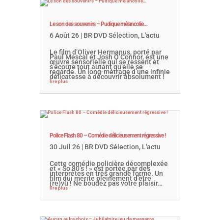
Le son des souvenirs – Pudique mélancolie…
6 Août 26
|
BR DVD Sélection
,
L'actu
Le film d’Oliver Hermanus, porté par
Paul Mescal et Josh O’Connor, est une
œuvre sensorielle qui se ressent et
s’écoute tout autant qu’elle se
regarde. Un long-métrage d’une infinie
délicatesse à découvrir absolument !
lire plus
Police Flash 80 – Comédie délicieusement régressive !
30 Juil 26
|
BR DVD Sélection
,
L'actu
Cette comédie policière décomplexée
et « So 80’s ! » est portée par des
interprètes en très grande forme. Un
film qui mérite pleinement d’être
(re)vu ! Ne boudez pas votre plaisir…
lire plus