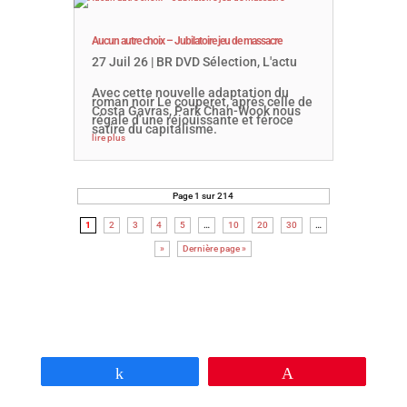
Aucun autre choix – Jubilatoire jeu de massacre
27 Juil 26
|
BR DVD Sélection
,
L'actu
Avec cette nouvelle adaptation du
roman noir Le couperet, après celle de
Costa Gavras, Park Chan-Wook nous
régale d’une réjouissante et féroce
satire du capitalisme.
lire plus
Page 1 sur 214
1
2
3
4
5
…
10
20
30
…
»
Dernière page »
Partagez
Épingle