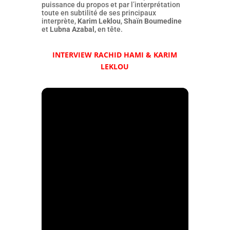
puissance du propos et par l’interprétation
toute en subtilité de ses principaux
interprète,
Karim Leklou
,
Shaïn Boumedine
et
Lubna Azabal,
en tête.
INTERVIEW RACHID HAMI & KARIM
LEKLOU