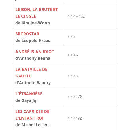
LE BON, LA BRUTE ET
LE CINGLÉ
⭐⭐⭐⭐1/2
de Kim Jee-Woon
MICROSTAR
⭐⭐⭐
de Léopold Kraus
ANDRÉ IS AN IDIOT
⭐⭐⭐⭐
d'Anthony Benna
LA BATAILLE DE
GAULLE
⭐⭐⭐⭐
d'Antonin Baudry
L'ÉTRANGÈRE
⭐⭐⭐1/2
de Gaya Jiji
LES CAPRICES DE
L'ENFANT ROI
⭐⭐⭐1/2
de Michel Leclerc