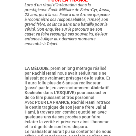
Lors d’un rituel d’intégration dans la
prestigieuse École Militaire de Saint-Cyr, Aïssa,
23 ans, perd la vie. Face à une Armée qui peine
à reconnaître ses responsabilités, Ismaël, son
grand frère, se lance dans une bataille pour la
vérité. Son enquête sur le parcours de son
cadet va faire ressurgir ses souvenirs, de leur
enfance à Alger aux derniers moments
ensemble à Taipei.
LA MÉLODIE
, premier long métrage réalisé
par
Rachid Hami
nous avait séduit mais ne
laissait pas vraiment présager de la suite. Et
il aura fallu plus de 6 ans au réalisateur
(passé par le jeu avec notamment
Abdelatif
Kechiche
dans
L’ESQUIVE
) pour accoucher
de ce film puissant et très personnel.
Avec
POUR LA FRANCE
,
Rachid Hami
retrace
le destin tragique de son jeune frère
Jallal
Hami
, à travers son combat quotidien avec
quelques-uns de ses proches pour faire
éclater la vérité et préserver ainsi l’honneur
et la dignité de son frère disparu.
Le réalisateur aurait pu se contenter de nous