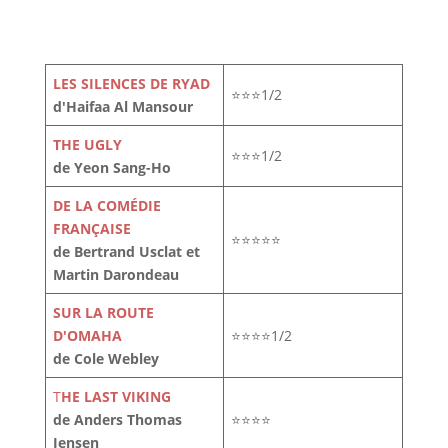
LES SILENCES DE RYAD
⭐⭐⭐1/2
d'Haifaa Al Mansour
THE UGLY
⭐⭐⭐1/2
de Yeon Sang-Ho
DE LA COMÉDIE
FRANÇAISE
⭐⭐⭐⭐⭐
de Bertrand Usclat et
Martin Darondeau
SUR LA ROUTE
D'OMAHA
⭐⭐⭐⭐1/2
de Cole Webley
T
HE LAST VIKING
de Anders Thomas
⭐⭐⭐⭐
Jensen