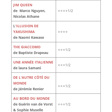
JIM QUEEN
de Marco Nguyen,
⭐⭐⭐⭐1/2
Nicolas Athane
L
'ILLUSION DE
YAKUSHIMA
⭐⭐⭐⭐
de Naomi Kawase
THE GIACCOMO
⭐⭐⭐1/2
de Baptiste Drapeau
UNE ANNÉE ITALIENNE
⭐⭐⭐1/2
de laura Samani
DE L'AUTRE CÔTÉ DU
MONDE
⭐⭐⭐1/2
de Jérémie Renier
AU BORD DU MONDE
de Guérin van de Vorst
⭐⭐⭐1/2
& Sophie Muselle