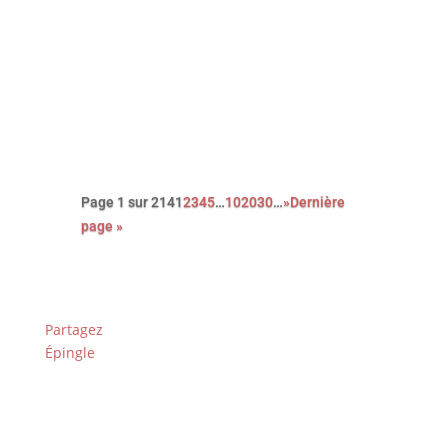
Avec cette nouvelle adaptation du
roman noir Le couperet, après celle
de Costa Gavras, Park Chan-Wook
nous régale d’une réjouissante et
féroce satire du capitalisme.
Page 1 sur 214
1
2
3
4
5
…
10
20
30
…
»
Dernière
page »
Partagez
Épingle