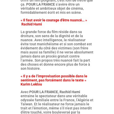
offrir un film poignant, c’est loin de n’être que
ça.
POUR LA FRANCE
s’avère être un
véritable et ambitieux objet de cinéma,
formidablement écrit et mis en scène.
« Il faut avoir le courage d’être nuancé… »
Rachid Hami
La grande force du film réside dans sa
droiture, son sens de la dignité et de la
nuance. Avec intelligence, le réalisateur
évite tout manichéisme et si son combat est
évidement du côté des victimes (son frère
mais aussi sa famille) il ne verse absolument
jamais dans un procès gratuit contre
l’armée. Son propos très nuancé fait la part
des choses et donne encore plus de force à
son histoire.
« Il y a de l’improvisation possible dans le
sentiment, pas forcément dans le texte »
Karim Leklou
Avec
POUR LA FRANCE
,
Rachid Hami
entraine le spectateur dans une véritable
odyssée familiale entre la France, l’Algérie et
Taïwan. Et le réalisateur ne force jamais le
trait et l’émotion, même s’il n’est pas interdit
d’être touché, voire bouleversé par la