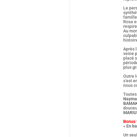
Le per
synthét
famille
Rosa es
respire
Au mom
culpabi
histoir
Après 
veine 
placé s
période
plus gr
Outre 
s’est e
nous co
Toutes 
Nayma
BAMA
douceur
MARIU
Bonus 
« En b
Un seu