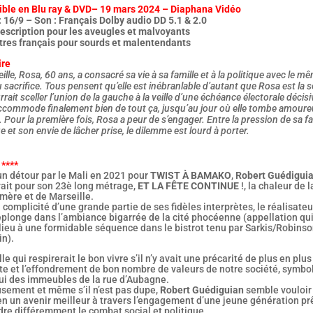
ible en Blu ray & DVD– 19 mars 2024 – Diaphana Vidéo
 16/9 – Son : Français Dolby audio DD 5.1 & 2.0
escription pour les aveugles et malvoyants
itres français pour sourds et malentendants
ire
ille, Rosa, 60 ans, a consacré sa vie à sa famille et à la politique avec le m
 sacrifice. Tous pensent qu’elle est inébranlable d’autant que Rosa est la s
rrait sceller l’union de la gauche à la veille d’une échéance électorale décisi
accommode finalement bien de tout ça, jusqu’au jour où elle tombe amour
. Pour la première fois, Rosa a peur de s’engager. Entre la pression de sa fa
ue et son envie de lâcher prise, le dilemme est lourd à porter.
 ****
un détour par le Mali en 2021 pour
TWIST À BAMAKO
,
Robert Guédigui
vait pour son 23è long métrage,
ET LA FÊTE CONTINUE
!, la chaleur de l
mère et de Marseille.
 complicité d’une grande partie de ses fidèles interprètes, le réalisateu
eplonge dans l’ambiance bigarrée de la cité phocéenne (appellation qu
lieu à une formidable séquence dans le bistrot tenu par Sarkis/Robins
in).
le qui respirerait le bon vivre s’il n’y avait une précarité de plus en plus
te et l’effondrement de bon nombre de valeurs de notre société, symbo
lui des immeubles de la rue d’Aubagne.
sement et même s’il n’est pas dupe,
Robert Guédiguian
semble vouloir
en un avenir meilleur à travers l’engagement d’une jeune génération pr
re différemment le combat social et politique.