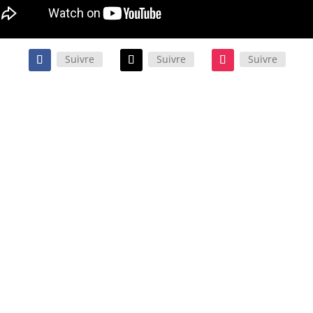
Suivre
Suivre
Suivre
te comédie policière décomplexée et « So 80’s ! » est portée par
 interprètes en très grande forme. Un film qui mérite pleinement
tre (re)vu ! Ne boudez pas votre plaisir…