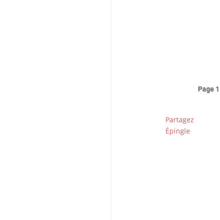
Ave
de 
fér
Page 1
Partagez
Épingle