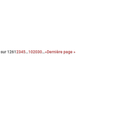
c cette nouvelle adaptation du roman noir Le couperet, après cel
Costa Gavras, Park Chan-Wook nous régale d’une réjouissante e
oce satire du capitalisme.
 sur 126
1
2
3
4
5
…
10
20
30
…
»
Dernière page »