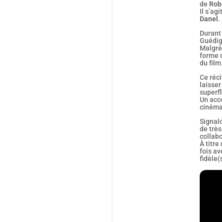
de
Rob
Il s’ag
Danel
.
Durant 
Guédigu
Malgré 
forme d
du film
Ce réc
laisser
superfl
Un acco
cinéma 
Signal
de très
collab
À titre
fois av
fidèle(