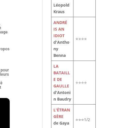
Léopold
Kraus
ANDRÉ
.
n
IS AN
rnage
IDIOT
⭐⭐⭐⭐
d'Antho
e
ny
propos
Benna
LA
 pour
BATAILL
leurs
E DE
⭐⭐⭐⭐
3è
GAULLE
t
d'Antoni
n Baudry
L'ÉTRAN
GÈRE
⭐⭐⭐1/2
de Gaya