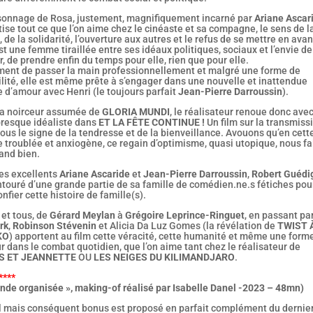
sonnage de Rosa, justement, magnifiquement incarné par
Ariane Ascar
ise tout ce que l’on aime chez le cinéaste et sa compagne, le sens de l
, de la solidarité, l’ouverture aux autres et le refus de se mettre en avan
t une femme tiraillée entre ses idéaux politiques, sociaux et l’envie de
r, de prendre enfin du temps pour elle, rien que pour elle.
ent de passer la main professionnellement et malgré une forme de
lité, elle est même prête à s’engager dans une nouvelle et inattendue
e d’amour avec Henri (le toujours parfait
Jean-Pierre Darroussin
).
la noirceur assumée de
GLORIA MUNDI
, le réalisateur renoue donc ave
presque idéaliste dans
ET LA FÊTE CONTINUE !
Un film sur la transmiss
ous le signe de la tendresse et de la bienveillance. Avouons qu’en cett
 troublée et anxiogène, ce regain d’optimisme, quasi utopique, nous fai
and bien.
les excellents
Ariane Ascaride
et
Jean-Pierre Darroussin
,
Robert Guédi
ntouré d’une grande partie de sa famille de comédien.ne.s fétiches pou
nfier cette histoire de famille(s).
et tous, de
Gérard Meylan
à
Grégoire Leprince-Ringuet
, en passant pa
rk
,
Robinson Stévenin
et Alicia Da Luz Gomes (la révélation de
TWIST 
KO
) apportent au film cette véracité, cette humanité et même une form
 dans le combat quotidien, que l’on aime tant chez le réalisateur de
S ET JEANNETTE
OU
LES NEIGES DU KILIMANDJARO
.
****
ande organisée », making-of réalisé par Isabelle Danel -2023 – 48mn)
l mais conséquent bonus est proposé en parfait complément du dernier