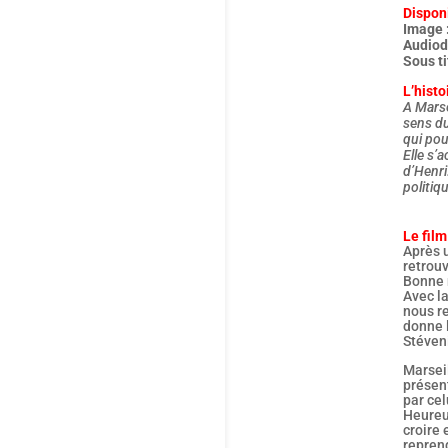
Dispon
Image :
Audiod
Sous t
L’histo
A Marse
sens du
qui pou
Elle s’
d’Henri
politiq
Le film
Après 
retrou
Bonne 
Avec la
nous r
donne 
Stéven
Marseil
présen
par ce
Heureu
croire 
reprend