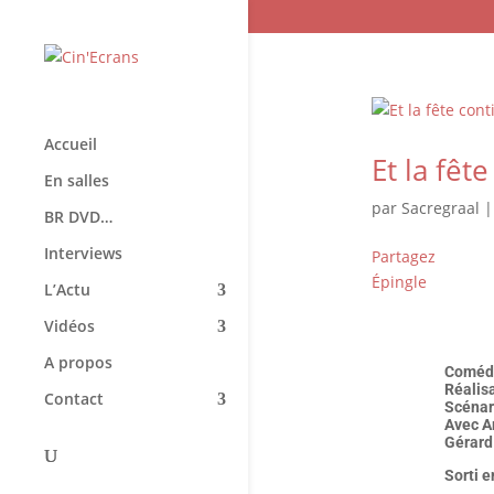
Accueil
Et la fêt
En salles
par
Sacregraal
BR DVD…
Interviews
Partagez
Épingle
L’Actu
Vidéos
A propos
Comédi
Réalis
Contact
Scénari
Avec A
Gérard
Sorti 