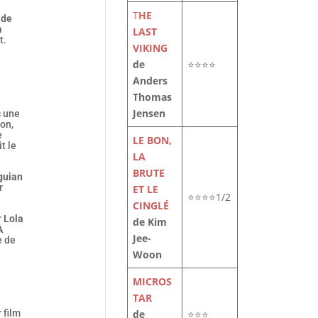
T
HE
ide
a
LAST
t.
VIKING
de
⭐⭐⭐⭐
Anders
Thomas
Jensen
c une
ion,
e
LE BON,
t le
LA
BRUTE
guian
r
ET LE
⭐⭐⭐⭐1/2
CINGLÉ
r
Lola
de Kim
À
Jee-
e de
Woon
MICROS
TAR
de
⭐⭐⭐
 film