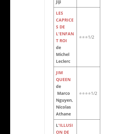
Jiji
LES
CAPRICE
S DE
L'ENFAN
⭐⭐⭐1/2
T ROI
de
Michel
Leclerc
JIM
QUEEN
de
Marco
⭐⭐⭐⭐1/2
Nguyen,
Nicolas
Athane
L
'ILLUSI
ON DE