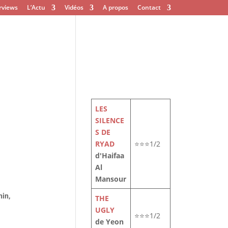
rviews
L’Actu
Vidéos
A propos
Contact
LES
SILENCE
S DE
RYAD
⭐⭐⭐1/2
d'Haifaa
Al
Mansour
nin,
THE
UGLY
⭐⭐⭐1/2
de Yeon