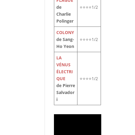
PLAGUE
le
de
⭐⭐⭐⭐1/2
t
Charlie
Polinger
COLONY
de Sang-
⭐⭐⭐⭐1/2
Ho Yeon
LA
VÉNUS
ÉLECTRI
QUE
⭐⭐⭐⭐1/2
de Pierre
Salvador
i