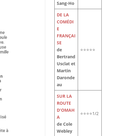
Sang-Ho
DE LA
COMÉDI
E
ême
FRANÇAI
eule
SE
ve.
euse
de
⭐⭐⭐⭐⭐
mille
Bertrand
Usclat et
Martin
an
Daronde
a
au
r
i
SUR LA
on
ROUTE
D'OMAH
⭐⭐⭐⭐1/2
A
lisé
de Cole
Webley
ête à