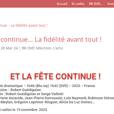
Accueil
En salles
BR DVD…
Inte
e continue… La fidélité avant tout !
|
28 Mar 24
|
BR DVD Sélection
,
L'actu
ET LA FÊTE CONTINUE !
e dramatique – 1h46 (Blu ray) 1h42 (DVD) – 2023 – France
ation : Robert Guédiguian
o : Robert Guédiguian et Serge Valletti
riane Ascaride, Jean-Pierre Darroussin, Lola Naymark, Robinson Stéve
 Meylan, Grégoire Leprince-Ringuet, Alicia Da Luz Gomez…
en salles le 15 novembre 2023