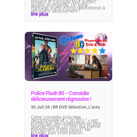
ressent et s’écoute tout autant
qu’elle se regarde. Un long-
métrage d’une infinie délicatesse à
découvrir absolument !
lire plus
Police Flash 80 – Comédie
délicieusement régressive !
30 Juil 26
|
BR DVD Sélection
,
L'actu
Cette comédie policière
décomplexée et « So 80’s ! » est
portée par des interprètes en très
grande forme. Un film qui mérite
pleinement d’être (re)vu ! Ne
boudez pas votre plaisir…
lire plus