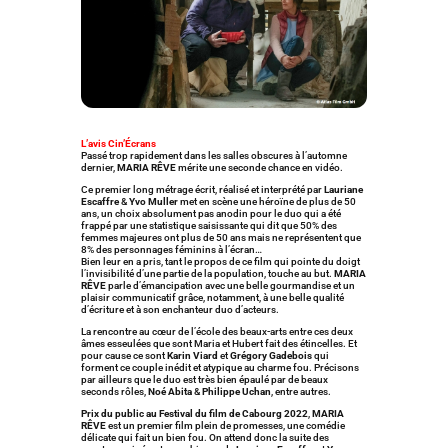
L’avis Cin’Écrans
Passé trop rapidement dans les salles obscures à l’automne
dernier,
MARIA RÊVE
mérite une seconde chance en vidéo.
Ce premier long métrage écrit, réalisé et interprété par
Lauriane
Escaffre
&
Yvo Muller
met en scène une héroïne de plus de 50
ans, un choix absolument pas anodin pour le duo qui a été
frappé par une statistique saisissante qui dit que 50% des
femmes majeures ont plus de 50 ans mais ne représentent que
8% des personnages féminins à l’écran…
Bien leur en a pris, tant le propos de ce film qui pointe du doigt
l’invisibilité d’une partie de la population, touche au but.
MARIA
RÊVE
parle d’émancipation avec une belle gourmandise et un
plaisir communicatif grâce, notamment, à une belle qualité
d’écriture et à son enchanteur duo d’acteurs.
La rencontre au cœur de l’école des beaux-arts entre ces deux
âmes esseulées que sont Maria et Hubert fait des étincelles. Et
pour cause ce sont
Karin Viard
et
Grégory Gadebois
qui
forment ce couple inédit et atypique au charme fou. Précisons
par ailleurs que le duo est très bien épaulé par de beaux
seconds rôles,
Noé Abita
&
Philippe Uchan
, entre autres.
Prix du public au Festival du film de Cabourg 2022
,
MARIA
RÊVE
est un premier film plein de promesses, une comédie
délicate qui fait un bien fou. On attend donc la suite des