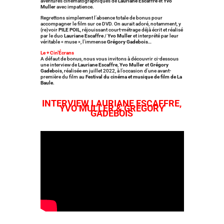
aventures cinématographiques de
Lauriane Escaffre
et
Yvo
Muller
avec impatience.
Regrettons simplement l’absence totale de bonus pour
accompagner le film sur ce DVD. On aurait adoré, notamment, y
(re)voir
PILE POIL
, réjouissant court-métrage déjà écrit et réalisé
par le duo
Lauriane Escaffre
/
Yvo Muller
et interprété par leur
véritable « muse », l’immense
Grégory Gadebois
…
Le + Cin’Écrans
A défaut de bonus, nous vous invitons à découvrir ci-dessous
une interview de
Lauriane Escaffre
,
Yvo Muller
et
Grégory
Gadebois
, réalisée en juillet 2022, à l’occasion d’une avant-
première du film au
Festival du cinéma et musique de film de La
Baule
.
INTERVIEW LAURIANE ESCAFFRE,
YVO MULLER & GRÉGORY
GADEBOIS