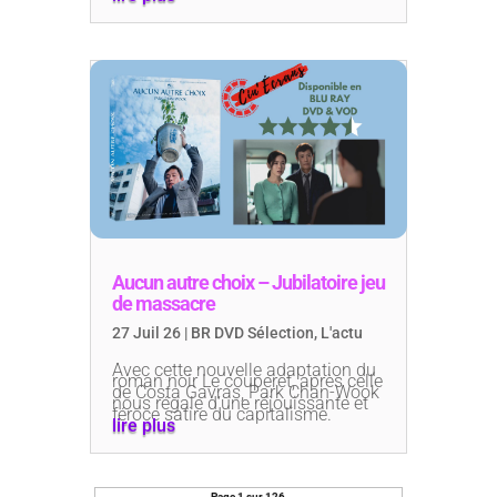
Aucun autre choix – Jubilatoire jeu
de massacre
27 Juil 26
|
BR DVD Sélection
,
L'actu
Avec cette nouvelle adaptation du
roman noir Le couperet, après celle
de Costa Gavras, Park Chan-Wook
nous régale d’une réjouissante et
féroce satire du capitalisme.
lire plus
Page 1 sur 126