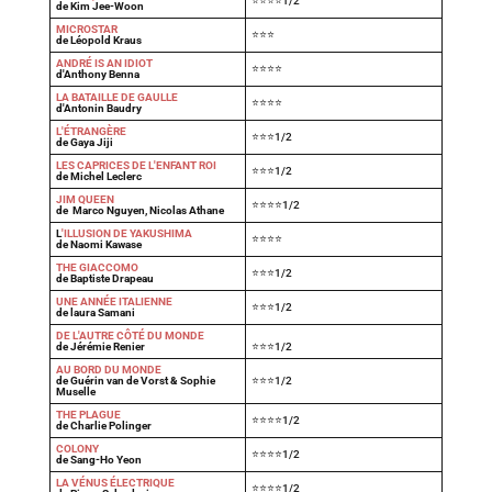
⭐⭐⭐⭐1/2
de Kim Jee-Woon
MICROSTAR
⭐⭐⭐
de Léopold Kraus
ANDRÉ IS AN IDIOT
⭐⭐⭐⭐
d'Anthony Benna
LA BATAILLE DE GAULLE
⭐⭐⭐⭐
d'Antonin Baudry
L'ÉTRANGÈRE
⭐⭐⭐1/2
de Gaya Jiji
LES CAPRICES DE L'ENFANT ROI
⭐⭐⭐1/2
de Michel Leclerc
JIM QUEEN
⭐⭐⭐⭐1/2
de Marco Nguyen, Nicolas Athane
L
'ILLUSION DE YAKUSHIMA
⭐⭐⭐⭐
de Naomi Kawase
THE GIACCOMO
⭐⭐⭐1/2
de Baptiste Drapeau
UNE ANNÉE ITALIENNE
⭐⭐⭐1/2
de laura Samani
DE L'AUTRE CÔTÉ DU MONDE
de Jérémie Renier
⭐⭐⭐1/2
AU BORD DU MONDE
de Guérin van de Vorst & Sophie
⭐⭐⭐1/2
Muselle
THE PLAGUE
⭐⭐⭐⭐1/2
de Charlie Polinger
COLONY
⭐⭐⭐⭐1/2
de Sang-Ho Yeon
LA VÉNUS ÉLECTRIQUE
⭐⭐⭐⭐1/2