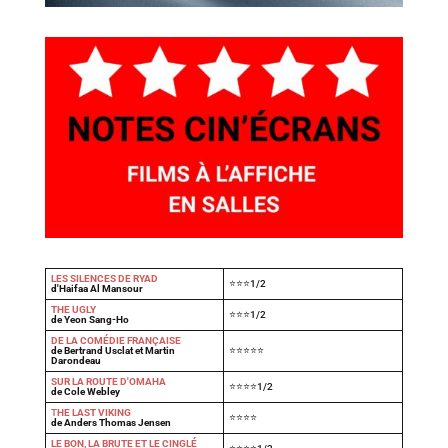
LES SILENCES DE RYAD
⭐⭐⭐1/2
d'Haifaa Al Mansour
THE UGLY
⭐⭐⭐1/2
de Yeon Sang-Ho
DE LA COMÉDIE FRANÇAISE
de Bertrand Usclat et Martin
⭐⭐⭐⭐⭐
Darondeau
SUR LA ROUTE D'OMAHA
⭐⭐⭐⭐1/2
de Cole Webley
T
HE LAST VIKING
⭐⭐⭐⭐
de Anders Thomas Jensen
LE BON, LA BRUTE ET LE CINGLÉ