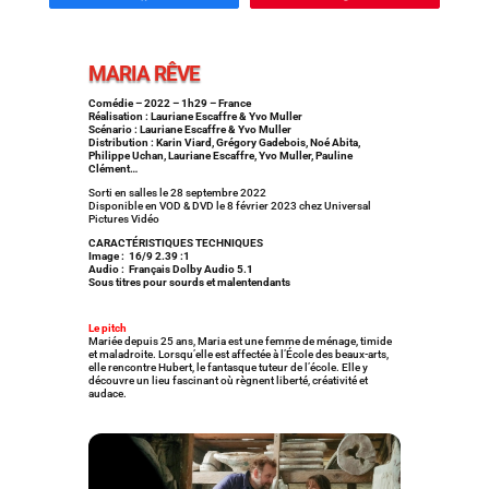
MARIA RÊVE
Comédie – 2022 – 1h29 – France
Réalisation : Lauriane Escaffre & Yvo Muller
Scénario : Lauriane Escaffre & Yvo Muller
Distribution : Karin Viard, Grégory Gadebois, Noé Abita,
Philippe Uchan, Lauriane Escaffre, Yvo Muller, Pauline
Clément…
Sorti en salles le 28 septembre 2022
Disponible en VOD & DVD le 8 février 2023 chez Universal
Pictures Vidéo
CARACTÉRISTIQUES TECHNIQUES
Image : 16/9 2.39 :1
Audio : Français Dolby Audio 5.1
Sous titres pour sourds et malentendants
Le pitch
Mariée depuis 25 ans, Maria est une femme de ménage, timide
et maladroite. Lorsqu’elle est affectée à l’École des beaux-arts,
elle rencontre Hubert, le fantasque tuteur de l’école. Elle y
découvre un lieu fascinant où règnent liberté, créativité et
audace.