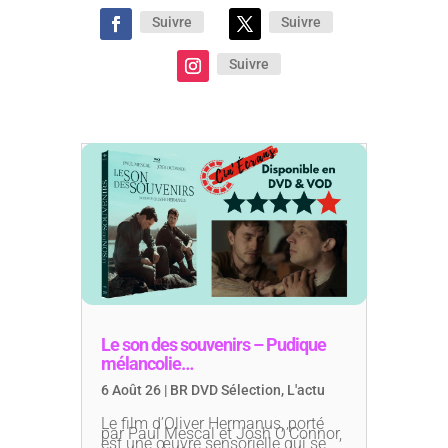
Suivre
Suivre
Suivre
Le son des souvenirs – Pudique
mélancolie…
6 Août 26
|
BR DVD Sélection
,
L'actu
Le film d’Oliver Hermanus, porté
par Paul Mescal et Josh O’Connor,
est une œuvre sensorielle qui se