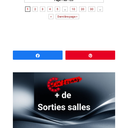
1
2
3
4
5
…
10
20
30
…
»
Dernière page »
Partagez
Épingle