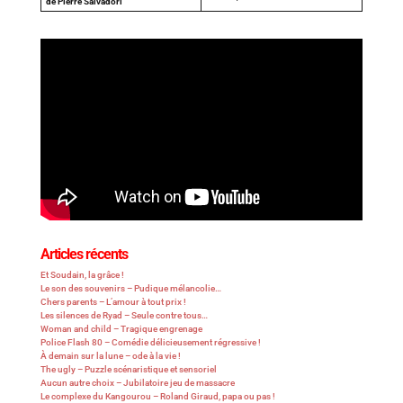
de Pierre Salvadori
Articles récents
Et Soudain, la grâce !
Le son des souvenirs – Pudique mélancolie…
Chers parents – L’amour à tout prix !
Les silences de Ryad – Seule contre tous…
Woman and child – Tragique engrenage
Police Flash 80 – Comédie délicieusement régressive !
À demain sur la lune – ode à la vie !
The ugly – Puzzle scénaristique et sensoriel
Aucun autre choix – Jubilatoire jeu de massacre
Le complexe du Kangourou – Roland Giraud, papa ou pas !