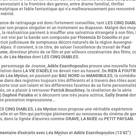
 envoutant à la frontière des genres, entre drame familial, thriller
nalytique et fable fantastique qui n’a malheureusement pas rencontré 
 mérité.
ance de rattrapage est donc fortement conseillée, tant
LES CINQ DIAB
 par son propos singulier et un traitement au diapason. Malgré des mo
, la réalisatrice parvient à insuffler une salvatrice étrangeté à son film,
l est vrai par la bande son composée par
Florencia Di Concilio
et par
sation judicieuse de somptueux décors naturels de la région Auvergne-
lpes. Il convient, à ce titre, de saluer l’excellence du travail de
Paul
aume
, directeur photo de ce film et par ailleurs coscénariste des films, c
s, de
Léa Mysius
dont
LES CINQ DIABLES
.
e personnage de Joanne,
Adèle Exarchopoulos
prouve une nouvelle foi
élation dans
LA VIE D’ADÈLE
ne devait rien au hasard. De
RIEN À FOUTR
 de
Léa Mysius
, en passant par
BAC NORD
ou
MANDIBULES
, la comédi
me dans des registres toujours très différents et à travers des rôles aux
porte tout son talent et les différentes facettes de sa forte personnalit
és, on a plaisir à retrouver
Patrick Bouchitey
, la révélation de la série
) Daphné Patakia
et à découvrir une très jeune actrice,
Sally Dramé
don
re prestation impressionne…
ES CINQ DIABLES
,
Léa Mysius
nous propose une véritable expérience
ielle et un film qui participe pleinement au renouveau du cinéma de ge
is, dans la lignée d’œuvres comme
GRAVE
,
LA NUÉE
ou
PETIT PAYSAN.
entaire d’extraits avec Léa Mysius et Adèle Exarchopoulos (13’42”)