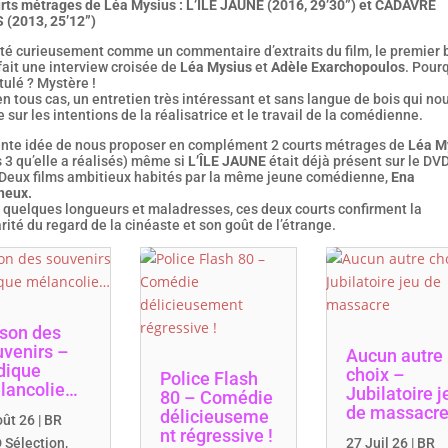
urts métrages de Léa Mysius : L’ÎLE JAUNE (2016, 29’30”) et CADAVRE
 (2013, 25’12”)
té curieusement comme un commentaire d’extraits du film, le premier
fait une interview croisée de
Léa Mysius
et
Adèle Exarchopoulos
. Pour
itulé ? Mystère !
n tous cas, un entretien très intéressant et sans langue de bois qui no
 sur les intentions de la réalisatrice et le travail de la comédienne.
ente idée de nous proposer en complément 2 courts métrages de
Léa M
s 3 qu’elle a réalisés) même si
L’ÎLE JAUNE
était déjà présent sur le DV
 Deux films ambitieux habités par la même jeune comédienne,
Ena
neux.
 quelques longueurs et maladresses, ces deux courts confirment la
rité du regard de la cinéaste et son goût de l’étrange.
 son des
uvenirs –
Aucun autre
dique
choix –
Police Flash
lancolie…
Jubilatoire j
80 – Comédie
de massacr
délicieuseme
oût 26
|
BR
nt régressive !
 Sélection
,
27 Juil 26
|
BR