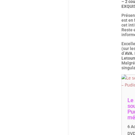
– 2 co
EXQUIS
Présen
est en 
cet int
Reste e
informe
Excell
(sur le
d’
AVA
.
Letour
Malgré
singula
Le
so
Pu
mé
6 A
DVD