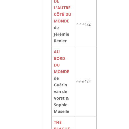
DE
L'AUTRE
CÔTÉ DU
MONDE
⭐⭐⭐1/2
de
Jérémie
Renier
AU
BORD
DU
MONDE
de
⭐⭐⭐1/2
Guérin
van de
Vorst &
Sophie
Muselle
THE
PLAGUE