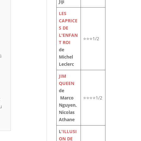
Jiji
LES
CAPRICE
S DE
L'ENFAN
⭐⭐⭐1/2
T ROI
de
s
Michel
Leclerc
JIM
QUEEN
de
Marco
⭐⭐⭐⭐1/2
t
Nguyen,
u
Nicolas
Athane
L
'ILLUSI
ON DE