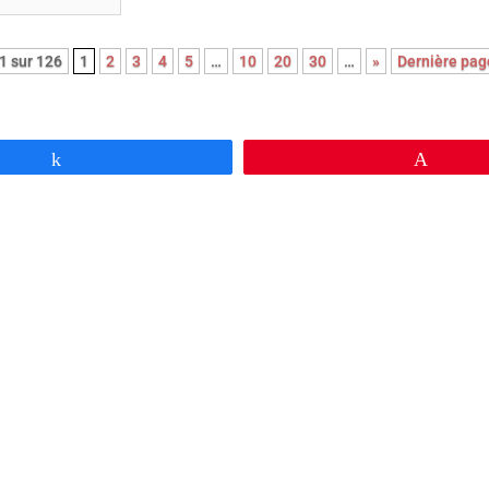
1 sur 126
1
2
3
4
5
…
10
20
30
…
»
Dernière pag
Partagez
Épingl