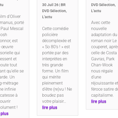
ctu
30 Juil 26
|
BR
DVD Sélection
,
DVD Sélection
,
L'actu
film d’Oliver
L'actu
manus, porté
Avec cette
 Paul Mescal
Cette comédie
nouvelle
Josh
policière
adaptation du
onnor, est
décomplexée et
roman noir Le
 œuvre
« So 80’s ! » est
couperet, aprè
sorielle qui
portée par des
celle de Costa
ressent et
interprètes en
Gavras, Park
coute tout
très grande
Chan-Wook
ant qu’elle se
forme. Un film
nous régale
arde. Un
qui mérite
d’une
g-métrage
pleinement
réjouissante e
ne infinie
d’être (re)vu ! Ne
féroce satire d
icatesse à
boudez pas
capitalisme.
ouvrir
votre plaisir…
lire plus
olument !
lire plus
e plus