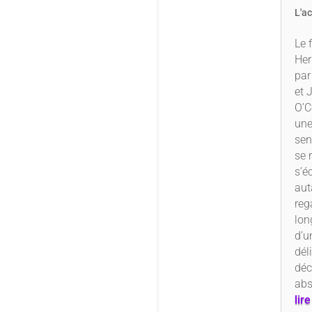
L'a
Le 
Her
par
et 
O’C
une
sen
se 
s’é
aut
reg
lon
d’u
dél
déc
abs
lir