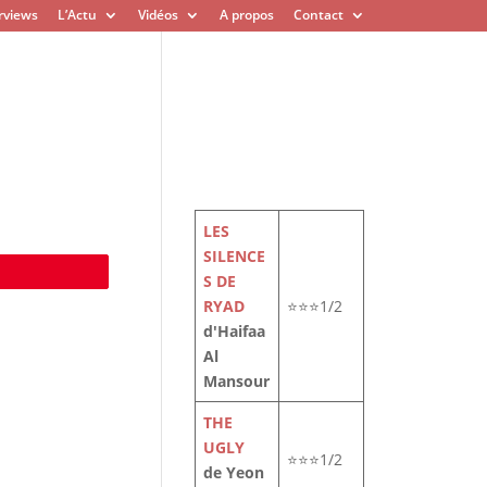
rviews
L’Actu
Vidéos
A propos
Contact
LES
SILENCE
e
S DE
RYAD
⭐⭐⭐1/2
d'Haifaa
Al
Mansour
THE
UGLY
⭐⭐⭐1/2
de Yeon