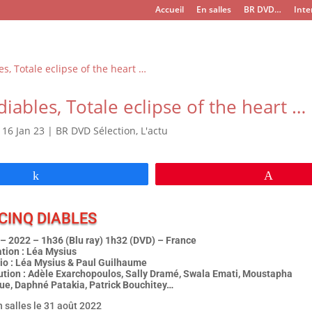
Accueil
En salles
BR DVD…
Inte
diables, Totale eclipse of the heart …
|
16 Jan 23
|
BR DVD Sélection
,
L'actu
Partagez
Épingl
 CINQ DIABLES
– 2022 – 1h36 (Blu ray) 1h32 (DVD) – France
ation : Léa Mysius
io : Léa Mysius & Paul Guilhaume
bution : Adèle Exarchopoulos, Sally Dramé, Swala Emati, Moustapha
e, Daphné Patakia, Patrick Bouchitey…
n salles le 31 août 2022