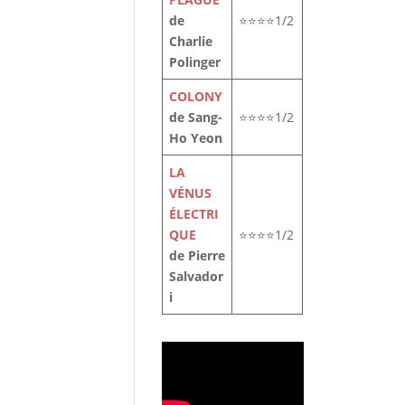
de
⭐⭐⭐⭐1/2
Charlie
Polinger
COLONY
de Sang-
⭐⭐⭐⭐1/2
Ho Yeon
LA
VÉNUS
ÉLECTRI
QUE
⭐⭐⭐⭐1/2
de Pierre
Salvador
i