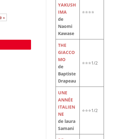
YAKUSH
IMA
⭐⭐⭐⭐
e »
de
Naomi
Kawase
THE
e
GIACCO
MO
⭐⭐⭐1/2
de
Baptiste
Drapeau
UNE
ANNÉE
ITALIEN
⭐⭐⭐1/2
NE
de laura
Samani