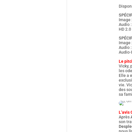
Dispon
SPÉCIF
Image 
Audio 
HD 2.0
SPÉCIF
Image 
Audio :
Audio-
Le pitc
Vicky, 
les ode
Elle a 
exclusi
vie. Vi
des sou
sa fami
L’avis 
Après
son tra
Desple
nous li