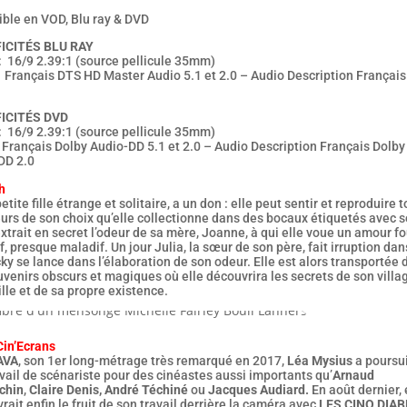
ible en VOD, Blu ray & DVD
ICITÉS BLU RAY
: 16/9 2.39:1 (source pellicule 35mm)
: Français DTS HD Master Audio 5.1 et 2.0 – Audio Description Françai
ICITÉS DVD
: 16/9 2.39:1 (source pellicule 35mm)
 Français Dolby Audio-DD 5.1 et 2.0 – Audio Description Français Dolby
DD 2.0
h
petite fille étrange et solitaire, a un don : elle peut sentir et reproduire 
urs de son choix qu’elle collectionne dans des bocaux étiquetés avec s
extrait en secret l’odeur de sa mère, Joanne, à qui elle voue un amour fo
f, presque maladif. Un jour Julia, la sœur de son père, fait irruption dan
cky se lance dans l’élaboration de son odeur. Elle est alors transportée
venirs obscurs et magiques où elle découvrira les secrets de son villa
lle et de sa propre existence.
Cin’Ecrans
AVA
, son 1er long-métrage très remarqué en 2017,
Léa Mysius
a poursui
vail de scénariste pour des cinéastes aussi importants qu’
Arnaud
chin
,
Claire Denis,
André Téchiné
ou
Jacques Audiard.
En août dernier, 
vrait enfin le fruit de son travail derrière la caméra avec
LES CINQ DIA