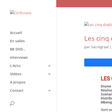
Accueil
Les cinq 
En salles
par
Sacregraal
BR DVD…
Interviews
L’Actu
Vidéos
LES
A propos
Drame 
Contact
Réalis
Scénar
Distri
Mbengu
Sorti e