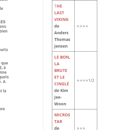
T
HE
le
LAST
VIKING
LES
de
⭐⭐⭐⭐
yens
 bien
Anders
Thomas
Jensen
ourts
LE BON,
s que
LA
E
, à
BRUTE
enne
ET LE
quels
⭐⭐⭐⭐1/2
é. A
CINGLÉ
de Kim
t la
Jee-
Woon
nre
MICROS
TAR
de
⭐⭐⭐