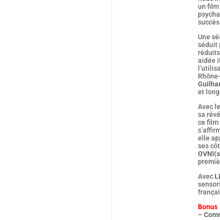
un film
psycha
succès
Une sé
séduit
réduits
aidée i
l’utili
Rhône-A
Guilh
et long
Avec l
sa rév
ce film
s’affir
elle ap
ses côt
OVNI(s
premiè
Avec
L
sensor
frança
Bonus
– Comm