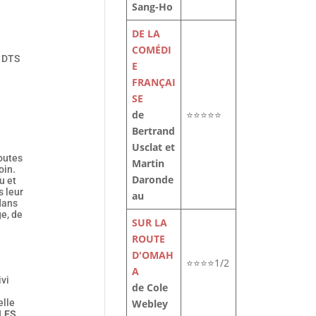
Sang-Ho
DE LA
COMÉDI
s DTS
E
FRANÇAI
SE
de
⭐⭐⭐⭐⭐
Bertrand
Usclat et
toutes
Martin
oin.
Daronde
u et
s leur
au
 dans
ge, de
SUR LA
ROUTE
D'OMAH
⭐⭐⭐⭐1/2
A
vi
de Cole
elle
Webley
BLES
,