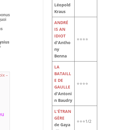
Léopold
Kraus
 bonus
quoi
ANDRÉ
us
IS AN
IDIOT
⭐⭐⭐⭐
ysius
d'Antho
D
ny
Benna
LA
BATAILL
E DE
⭐⭐⭐⭐
GAULLE
d'Antoni
n Baudry
L'ÉTRAN
eu
GÈRE
e
⭐⭐⭐1/2
de Gaya