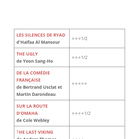
LES SILENCES DE RYAD
⭐⭐⭐1/2
d'Haifaa Al Mansour
THE UGLY
⭐⭐⭐1/2
de Yeon Sang-Ho
DE LA COMÉDIE
FRANÇAISE
⭐⭐⭐⭐⭐
de Bertrand Usclat et
Martin Darondeau
SUR LA ROUTE
D'OMAHA
⭐⭐⭐⭐1/2
de Cole Webley
T
HE LAST VIKING