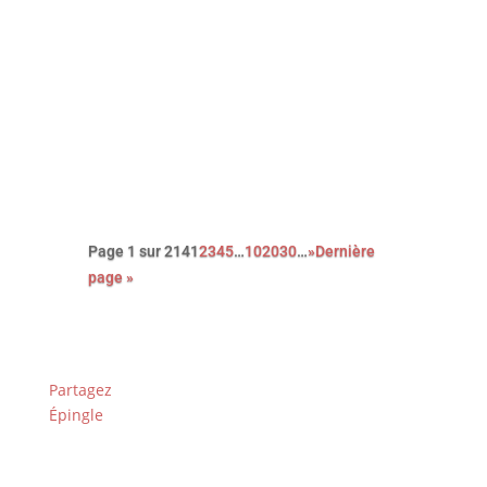
Avec cette nouvelle adaptation du
roman noir Le couperet, après celle
de Costa Gavras, Park Chan-Wook
nous régale d’une réjouissante et
féroce satire du capitalisme.
Page 1 sur 214
1
2
3
4
5
…
10
20
30
…
»
Dernière
page »
Partagez
Épingle