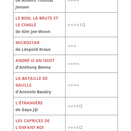
de Anders Thomas
⭐⭐⭐⭐
Jensen
LE BON, LA BRUTE ET
LE CINGLÉ
⭐⭐⭐⭐1/2
de Kim Jee-Woon
MICROSTAR
⭐⭐⭐
de Léopold Kraus
ANDRÉ IS AN IDIOT
⭐⭐⭐⭐
d'Anthony Benna
LA BATAILLE DE
GAULLE
⭐⭐⭐⭐
d'Antonin Baudry
L'ÉTRANGÈRE
⭐⭐⭐1/2
de Gaya Jiji
LES CAPRICES DE
L'ENFANT ROI
⭐⭐⭐1/2