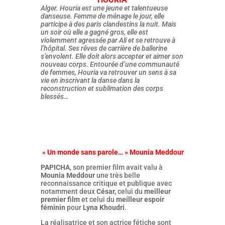
Alger. Houria est une jeune et talentueuse
danseuse. Femme de ménage le jour, elle
participe à des paris clandestins la nuit. Mais
un soir où elle a gagné gros, elle est
violemment agressée par Ali et se retrouve à
l’hôpital. Ses rêves de carrière de ballerine
s’envolent. Elle doit alors accepter et aimer son
nouveau corps. Entourée d’une communauté
de femmes, Houria va retrouver un sens à sa
vie en inscrivant la danse dans la
reconstruction et sublimation des corps
blessés…
« Un monde sans parole… » Mounia Meddour
PAPICHA
, son premier film avait valu à
Mounia Meddour
une très belle
reconnaissance critique et publique avec
notamment deux
César,
celui du
meilleur
premier film
et celui du
meilleur espoir
féminin
pour
Lyna Khoudri
.
La réalisatrice et son actrice fétiche sont