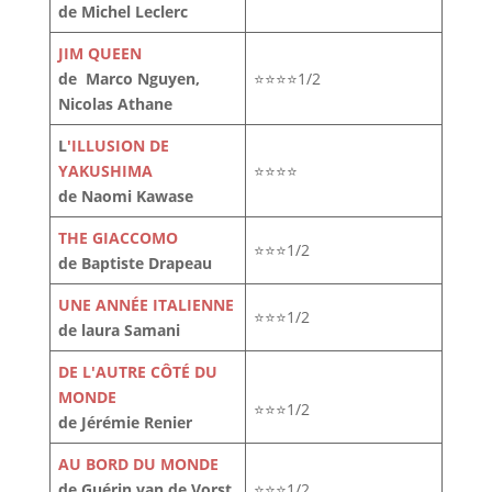
de Michel Leclerc
JIM QUEEN
de Marco Nguyen,
⭐⭐⭐⭐1/2
Nicolas Athane
L
'ILLUSION DE
YAKUSHIMA
⭐⭐⭐⭐
de Naomi Kawase
THE GIACCOMO
⭐⭐⭐1/2
de Baptiste Drapeau
UNE ANNÉE ITALIENNE
⭐⭐⭐1/2
de laura Samani
DE L'AUTRE CÔTÉ DU
MONDE
⭐⭐⭐1/2
de Jérémie Renier
AU BORD DU MONDE
de Guérin van de Vorst
⭐⭐⭐1/2