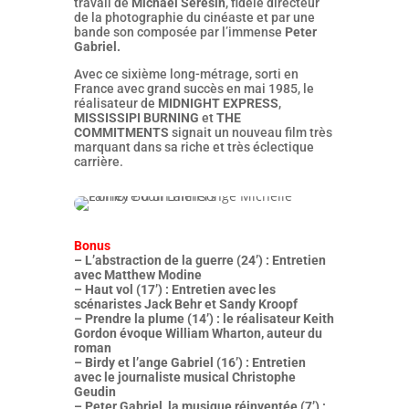
travail de
Michael Seresin
, fidèle directeur
de la photographie du cinéaste et par une
bande son composée par l’immense
Peter
Gabriel.
Avec ce sixième long-métrage, sorti en
France avec grand succès en mai 1985, le
réalisateur de
MIDNIGHT EXPRESS
,
MISSISSIPI BURNING
et
THE
COMMITMENTS
signait un nouveau film très
marquant dans sa riche et très éclectique
carrière.
Bonus
– L’abstraction de la guerre (24’) : Entretien
avec Matthew Modine
– Haut vol (17’) : Entretien avec les
scénaristes Jack Behr et Sandy Kroopf
– Prendre la plume (14’) : le réalisateur Keith
Gordon évoque William Wharton, auteur du
roman
– Birdy et l’ange Gabriel (16’) : Entretien
avec le journaliste musical Christophe
Geudin
– Peter Gabriel, la musique réinventée (7’) :