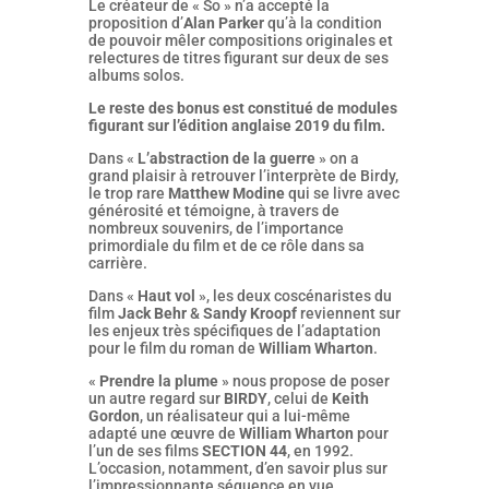
Le créateur de « So » n’a accepté la
proposition d’
Alan Parker
qu’à la condition
de pouvoir mêler compositions originales et
relectures de titres figurant sur deux de ses
albums solos.
Le reste des bonus est constitué de modules
figurant sur l’édition anglaise 2019 du film.
Dans «
L’abstraction de la guerre
» on a
grand plaisir à retrouver l’interprète de Birdy,
le trop rare
Matthew Modine
qui se livre avec
générosité et témoigne, à travers de
nombreux souvenirs, de l’importance
primordiale du film et de ce rôle dans sa
carrière.
Dans «
Haut vol
», les deux coscénaristes du
film
Jack Behr
&
Sandy Kroopf
reviennent sur
les enjeux très spécifiques de l’adaptation
pour le film du roman de
William Wharton
.
«
Prendre la plume
» nous propose de poser
un autre regard sur
BIRDY
, celui de
Keith
Gordon
, un réalisateur qui a lui-même
adapté une œuvre de
William Wharton
pour
l’un de ses films
SECTION 44
, en 1992.
L’occasion, notamment, d’en savoir plus sur
l’impressionnante séquence en vue