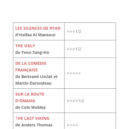
LES SILENCES DE RYAD
⭐⭐⭐1/2
d'Haifaa Al Mansour
THE UGLY
⭐⭐⭐1/2
de Yeon Sang-Ho
DE LA COMÉDIE
FRANÇAISE
⭐⭐⭐⭐⭐
de Bertrand Usclat et
Martin Darondeau
SUR LA ROUTE
D'OMAHA
⭐⭐⭐⭐1/2
de Cole Webley
T
HE LAST VIKING
de Anders Thomas
⭐⭐⭐⭐