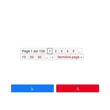
Avec cette nouvelle adaptation du
roman noir Le couperet, après celle
de Costa Gavras, Park Chan-Wook
nous régale d’une réjouissante et
féroce satire du capitalisme.
Page 1 sur 126
1
2
3
4
5
…
10
20
30
…
»
Dernière page »
Partagez
Épingle