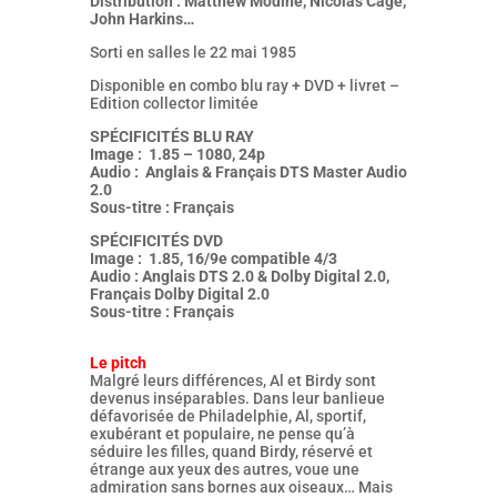
Distribution : Matthew Modine, Nicolas Cage,
John Harkins…
Sorti en salles le 22 mai 1985
Disponible en combo blu ray + DVD + livret –
Edition collector limitée
SPÉCIFICITÉS BLU RAY
Image : 1.85 – 1080, 24p
Audio : Anglais & Français DTS Master Audio
2.0
Sous-titre : Français
SPÉCIFICITÉS DVD
Image : 1.85, 16/9e compatible 4/3
Audio : Anglais DTS 2.0 & Dolby Digital 2.0,
Français Dolby Digital 2.0
Sous-titre : Français
Le pitch
Malgré leurs différences, Al et Birdy sont
devenus inséparables. Dans leur banlieue
défavorisée de Philadelphie, Al, sportif,
exubérant et populaire, ne pense qu’à
séduire les filles, quand Birdy, réservé et
étrange aux yeux des autres, voue une
admiration sans bornes aux oiseaux… Mais