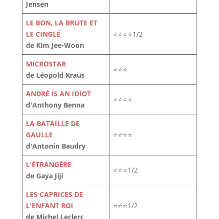
Jensen
LE BON, LA BRUTE ET
LE CINGLÉ
⭐⭐⭐⭐1/2
de Kim Jee-Woon
MICROSTAR
⭐⭐⭐
de Léopold Kraus
ANDRÉ IS AN IDIOT
⭐⭐⭐⭐
d'Anthony Benna
LA BATAILLE DE
GAULLE
⭐⭐⭐⭐
d'Antonin Baudry
L'ÉTRANGÈRE
⭐⭐⭐1/2
de Gaya Jiji
LES CAPRICES DE
L'ENFANT ROI
⭐⭐⭐1/2
de Michel Leclerc