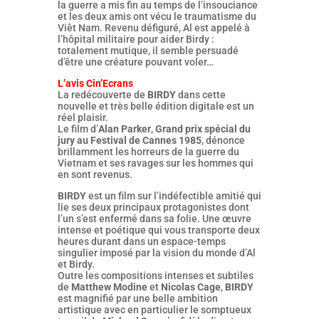
la guerre a mis fin au temps de l’insouciance
et les deux amis ont vécu le traumatisme du
Viêt Nam. Revenu défiguré, Al est appelé à
l’hôpital militaire pour aider Birdy :
totalement mutique, il semble persuadé
d’être une créature pouvant voler…
L’avis Cin’Ecrans
La redécouverte de
BIRDY
dans cette
nouvelle et très belle édition digitale est un
réel plaisir.
Le film d’
Alan Parker
,
Grand prix spécial du
jury au Festival de Cannes 1985
, dénonce
brillamment les horreurs de la guerre du
Vietnam et ses ravages sur les hommes qui
en sont revenus.
BIRDY
est un film sur l’indéfectible amitié qui
lie ses deux principaux protagonistes dont
l’un s’est enfermé dans sa folie. Une œuvre
intense et poétique qui vous transporte deux
heures durant dans un espace-temps
singulier imposé par la vision du monde d’Al
et Birdy.
Outre les compositions intenses et subtiles
de
Matthew Modine
et
Nicolas Cage
,
BIRDY
est magnifié par une belle ambition
artistique avec en particulier le somptueux