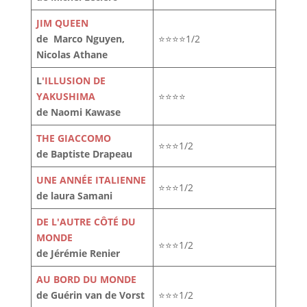
JIM QUEEN
de Marco Nguyen,
⭐⭐⭐⭐1/2
Nicolas Athane
L
'ILLUSION DE
YAKUSHIMA
⭐⭐⭐⭐
de Naomi Kawase
THE GIACCOMO
⭐⭐⭐1/2
de Baptiste Drapeau
UNE ANNÉE ITALIENNE
⭐⭐⭐1/2
de laura Samani
DE L'AUTRE CÔTÉ DU
MONDE
⭐⭐⭐1/2
de Jérémie Renier
AU BORD DU MONDE
de Guérin van de Vorst
⭐⭐⭐1/2