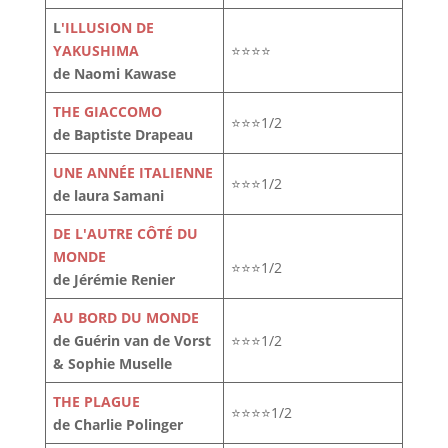
L
'ILLUSION DE
YAKUSHIMA
⭐⭐⭐⭐
de Naomi Kawase
THE GIACCOMO
⭐⭐⭐1/2
de Baptiste Drapeau
UNE ANNÉE ITALIENNE
⭐⭐⭐1/2
de laura Samani
DE L'AUTRE CÔTÉ DU
MONDE
⭐⭐⭐1/2
de Jérémie Renier
AU BORD DU MONDE
de Guérin van de Vorst
⭐⭐⭐1/2
& Sophie Muselle
THE PLAGUE
⭐⭐⭐⭐1/2
de Charlie Polinger