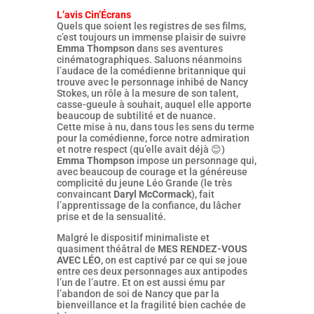
L’avis Cin’Écrans
Quels que soient les registres de ses films,
c’est toujours un immense plaisir de suivre
Emma Thompson
dans ses aventures
cinématographiques. Saluons néanmoins
l’audace de la comédienne britannique qui
trouve avec le personnage inhibé de Nancy
Stokes, un rôle à la mesure de son talent,
casse-gueule à souhait, auquel elle apporte
beaucoup de subtilité et de nuance.
Cette mise à nu, dans tous les sens du terme
pour la comédienne, force notre admiration
et notre respect (qu’elle avait déjà 😊)
Emma Thompson
impose un personnage qui,
avec beaucoup de courage et la généreuse
complicité du jeune Léo Grande (le très
convaincant
Daryl McCormack
), fait
l’apprentissage de la confiance, du lâcher
prise et de la sensualité.
Malgré le dispositif minimaliste et
quasiment théâtral de
MES RENDEZ-VOUS
AVEC LÉO
, on est captivé par ce qui se joue
entre ces deux personnages aux antipodes
l’un de l’autre. Et on est aussi ému par
l’abandon de soi de Nancy que par la
bienveillance et la fragilité bien cachée de