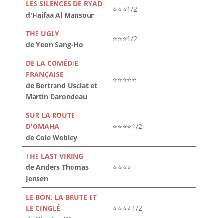
LES SILENCES DE RYAD
⭐⭐⭐1/2
d'Haifaa Al Mansour
THE UGLY
⭐⭐⭐1/2
de Yeon Sang-Ho
DE LA COMÉDIE
FRANÇAISE
⭐⭐⭐⭐⭐
de Bertrand Usclat et
Martin Darondeau
SUR LA ROUTE
D'OMAHA
⭐⭐⭐⭐1/2
de Cole Webley
T
HE LAST VIKING
de Anders Thomas
⭐⭐⭐⭐
Jensen
LE BON, LA BRUTE ET
LE CINGLÉ
⭐⭐⭐⭐1/2