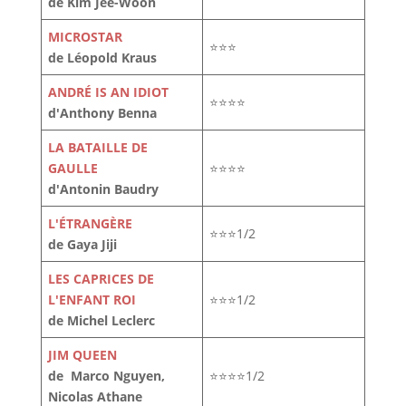
de Kim Jee-Woon
MICROSTAR
⭐⭐⭐
de Léopold Kraus
ANDRÉ IS AN IDIOT
⭐⭐⭐⭐
d'Anthony Benna
LA BATAILLE DE
GAULLE
⭐⭐⭐⭐
d'Antonin Baudry
L'ÉTRANGÈRE
⭐⭐⭐1/2
de Gaya Jiji
LES CAPRICES DE
L'ENFANT ROI
⭐⭐⭐1/2
de Michel Leclerc
JIM QUEEN
de Marco Nguyen,
⭐⭐⭐⭐1/2
Nicolas Athane