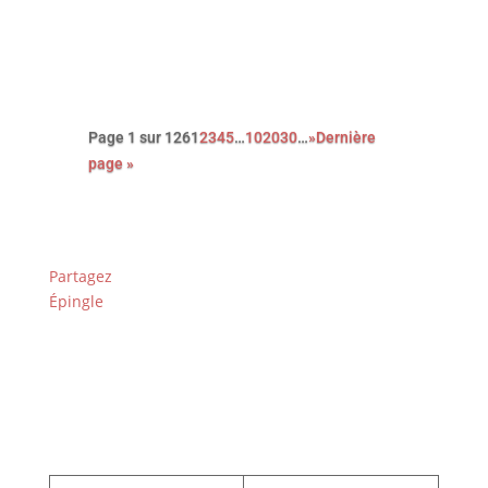
féroce satire du capitalisme.
Page 1 sur 126
1
2
3
4
5
…
10
20
30
…
»
Dernière
page »
Partagez
Épingle