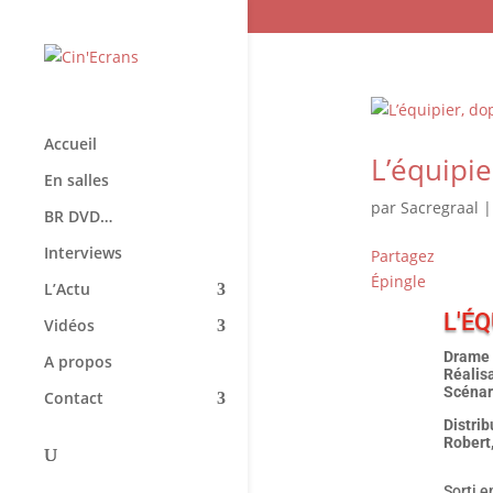
Accueil
L’équipie
En salles
par
Sacregraal
BR DVD…
Interviews
Partagez
Épingle
L’Actu
L'ÉQ
Vidéos
Drame 
A propos
Réalisa
Scénar
Contact
Distrib
Robert
Sorti e