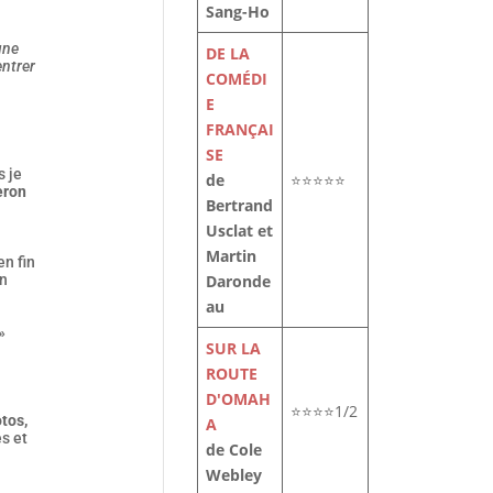
Sang-Ho
une
DE LA
entrer
COMÉDI
E
FRANÇAI
SE
s je
de
⭐⭐⭐⭐⭐
eron
Bertrand
Usclat et
Martin
en fin
Daronde
on
au
»
SUR LA
ROUTE
D'OMAH
⭐⭐⭐⭐1/2
tos,
A
s et
de Cole
Webley