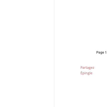
8em
une
L’h
les
Page 1
Partagez
Épingle