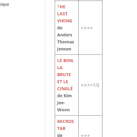
sique
T
HE
LAST
VIKING
de
⭐⭐⭐⭐
Anders
Thomas
Jensen
LE BON,
LA
BRUTE
ET LE
⭐⭐⭐⭐1/2
CINGLÉ
de Kim
Jee-
Woon
MICROS
TAR
de
⭐⭐⭐