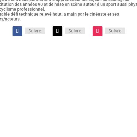
titution des années 90 et de mise en scène autour d’un sport aussi phy
cyclisme professionnel.
table défi technique relevé haut la main par le cinéaste et ses
rs/acteurs.
Suivre
Suivre
Suivre
film d’Oliver Hermanus, porté par Paul Mescal et Josh O’Connor,
 une œuvre sensorielle qui se ressent et s’écoute tout autant
elle se regarde. Un long-métrage d’une infinie délicatesse à
ouvrir absolument !