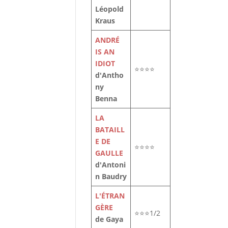
Léopold
Kraus
ANDRÉ
IS AN
IDIOT
⭐⭐⭐⭐
d'Antho
ny
le
Benna
t
LA
BATAILL
E DE
⭐⭐⭐⭐
GAULLE
d'Antoni
n Baudry
L'ÉTRAN
GÈRE
⭐⭐⭐1/2
de Gaya