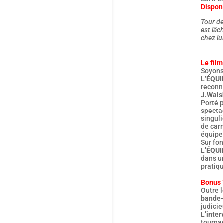
Dispon
Tour de
est lâch
chez lu
Le film
Soyons 
L’ÉQUI
reconna
J.Wals
Porté p
specta
singul
de carr
équipe,
Sur fon
L’ÉQUI
dans un
pratiqu
Bonus 
Outre l
bande-
judicie
L’inter
tourna