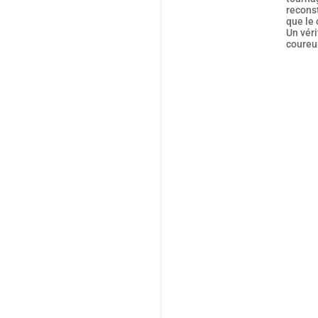
recons
que le 
Un véri
coureu
Le 
est
qu’
déc