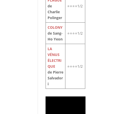
PLAGUE
de
⭐⭐⭐⭐1/2
Charlie
Polinger
COLONY
de Sang-
⭐⭐⭐⭐1/2
Ho Yeon
LA
VÉNUS
ÉLECTRI
QUE
⭐⭐⭐⭐1/2
de Pierre
Salvador
i