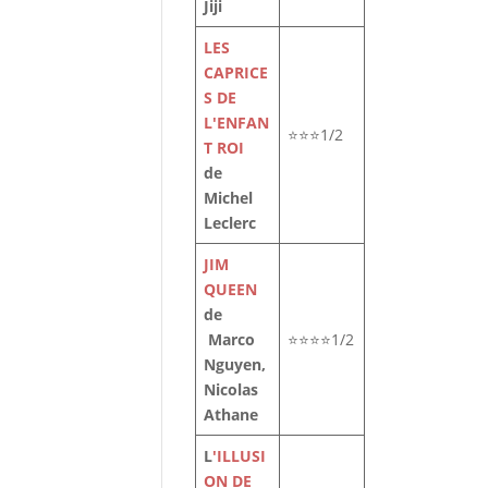
Jiji
LES
.
CAPRICE
nt
S DE
L'ENFAN
⭐⭐⭐1/2
T ROI
de
Michel
Leclerc
JIM
QUEEN
de
Marco
⭐⭐⭐⭐1/2
Nguyen,
Nicolas
Athane
L
'ILLUSI
ON DE