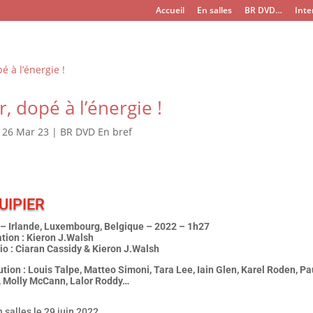
Accueil
En salles
BR DVD…
Inte
r, dopé à l’énergie !
|
26 Mar 23
|
BR DVD En bref
UIPIER
– Irlande, Luxembourg, Belgique – 2022 – 1h27
tion : Kieron J.Walsh
io : Ciaran Cassidy & Kieron J.Walsh
ution : Louis Talpe, Matteo Simoni, Tara Lee, Iain Glen, Karel Roden, Pa
, Molly McCann, Lalor Roddy…
n salles le 29 juin 2022