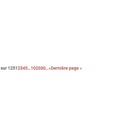
 long-métrage de l’épatante Valérie Donzelli, À pied d’œuvre est
 adaptation du récit autobiographique (2023) de Franck Courtès
istoire d’un écrivain prêt à payer sa liberté au prix fort, en cumula
 petits boulots…
 sur 125
1
2
3
4
5
…
10
20
30
…
»
Dernière page »