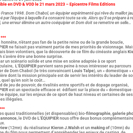
ible en DVD & VOD le 21 mars 2023 – Epicentre Films Editions
 France 1998. Dom Chabol, un équipier expérimenté qui rêve du maillot ja
é par l’équipe à laquelle il a consacré toute sa vie. Alors qu’il se prépare à r
i, une erreur élimine un autre coéquipier et Dom doit se remettre en selle…
 ***
honnête, n’étant pas fan de la petite reine ou de la grande boucle,
PIER
ne faisait pas vraiment partie de mes priorités de visionnage. Mai
is bien volontiers, que la découverte de ce film du cinéaste anglais
Ki
h
s’avère être une bonne surprise.
ar un scénario solide et une mise en scène adaptée à ce sport
culaire,
L’ÉQUIPIER
parvient sans peine à nous intéresser au parcours
ier de Dom Chabol (le très convaincant
Louis Talpe
), un « domestique » 
ière dont la mission principale est de servir les intérêts du leader de s
 quel qu’en soit le coût…
d de jeu de pouvoir, de rivalités entre sportifs et de dopage organisé
,
PIER
est un spectacle efficace et édifiant sur la place du « domestique 
e équipe, sur les enjeux de ce sport de haut niveau et certaines de ses
es illégales.
***
es quasi traditionnelles (et dispensables) bio-
filmographie, galerie pho
annonce,
le DVD de
L’ÉQUIPIER
nous offre deux bonus complémentaire
ux.
view
(12mn) du réalisateur
Kieron J.Walsh
et un
making of
(10mn) du
ge du film nous permettent d’appréhender les enjeux de casting, de