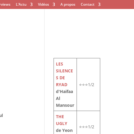
rviews
L’Actu
Vidéos
A propos
Contact
LES
SILENCE
S DE
RYAD
⭐⭐⭐1/2
d'Haifaa
Al
Mansour
ul
THE
UGLY
⭐⭐⭐1/2
de Yeon