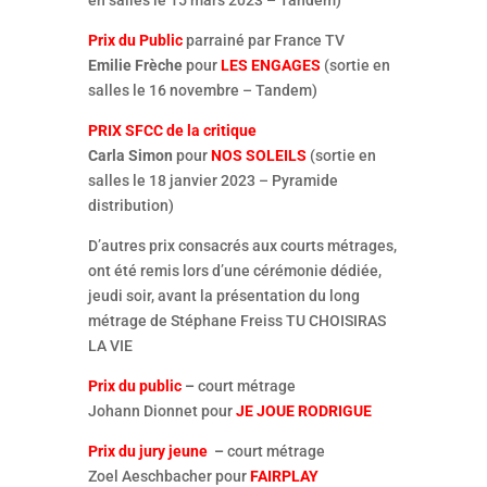
en salles le 15 mars 2023 – Tandem)
Prix du Public
parrainé par France TV
Emilie Frèche
pour
LES ENGAGES
(sortie en
salles le 16 novembre – Tandem)
PRIX SFCC de la critique
Carla Simon
pour
NOS SOLEILS
(sortie en
salles le 18 janvier 2023 – Pyramide
distribution)
D’autres prix consacrés aux courts métrages,
ont été remis lors d’une cérémonie dédiée,
jeudi soir, avant la présentation du long
métrage de Stéphane Freiss TU CHOISIRAS
LA VIE
Prix du public
–
court métrage
Johann Dionnet pour
JE JOUE RODRIGUE
Prix du jury jeune
–
court métrage
Zoel Aeschbacher pour
FAIRPLAY