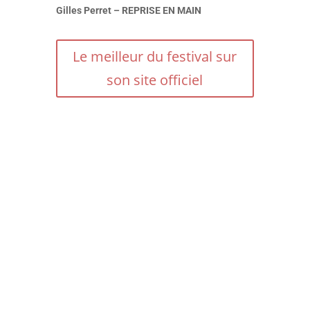
Gilles Perret – REPRISE EN MAIN
Le meilleur du festival sur
son site officiel
Avec ce drame social en forme de
polar, Haifaa Al Mansour signe un
retour engagé et efficace dans les
salles obscures. La réalisatrice
saoudienne de Wadjda confirme