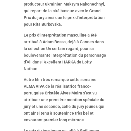
producteur ukrainien Maksym Nakonechnyl,
qui repart de la cité basque avec le
Grand
Prix du jury
ainsi que le
prix d’interprétation
pour Rita Burkovsk
a.
Le
prix d’interprétation masculine
a été
attribué à
Adam Bessa
, déjà à Cannes dans
la sélection Un certain regard, pour sa
bouleversante interprétation du personnage
d’Ali dans l’excellent
HARKA
de Lofty
Nathan.
Autre film très remarqué cette semaine
ALMA VIVA
de la réalisatrice franco-
portugaise
Cristèle Alves Meira
s’est vu
attribuer une première
mention spéciale du
jury
et une seconde, celle du
jury jeunes
qui
ont ainsi tenu à soutenir ce très bel et
envoutant premier long métrage.
Le prix du jury jeune
est allé à
Guillaume