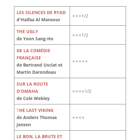
LES SILENCES DE RYAD
⭐⭐⭐1/2
d'Haifaa Al Mansour
THE UGLY
⭐⭐⭐1/2
de Yeon Sang-Ho
DE LA COMÉDIE
FRANÇAISE
⭐⭐⭐⭐⭐
de Bertrand Usclat et
Martin Darondeau
SUR LA ROUTE
D'OMAHA
⭐⭐⭐⭐1/2
de Cole Webley
T
HE LAST VIKING
de Anders Thomas
⭐⭐⭐⭐
Jensen
LE BON, LA BRUTE ET