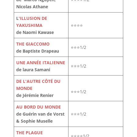
Nicolas Athane
L
'ILLUSION DE
YAKUSHIMA
⭐⭐⭐⭐
de Naomi Kawase
THE GIACCOMO
⭐⭐⭐1/2
de Baptiste Drapeau
UNE ANNÉE ITALIENNE
⭐⭐⭐1/2
de laura Samani
DE L'AUTRE CÔTÉ DU
MONDE
⭐⭐⭐1/2
de Jérémie Renier
AU BORD DU MONDE
de Guérin van de Vorst
⭐⭐⭐1/2
& Sophie Muselle
THE PLAGUE
⭐⭐⭐⭐1/2