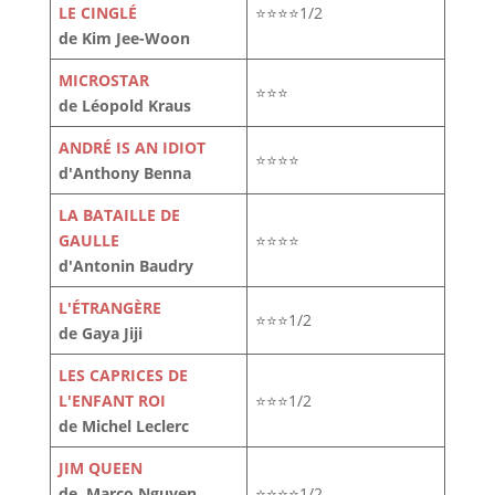
LE CINGLÉ
⭐⭐⭐⭐1/2
de Kim Jee-Woon
MICROSTAR
⭐⭐⭐
de Léopold Kraus
ANDRÉ IS AN IDIOT
⭐⭐⭐⭐
d'Anthony Benna
LA BATAILLE DE
GAULLE
⭐⭐⭐⭐
d'Antonin Baudry
L'ÉTRANGÈRE
⭐⭐⭐1/2
de Gaya Jiji
LES CAPRICES DE
L'ENFANT ROI
⭐⭐⭐1/2
de Michel Leclerc
JIM QUEEN
de Marco Nguyen,
⭐⭐⭐⭐1/2