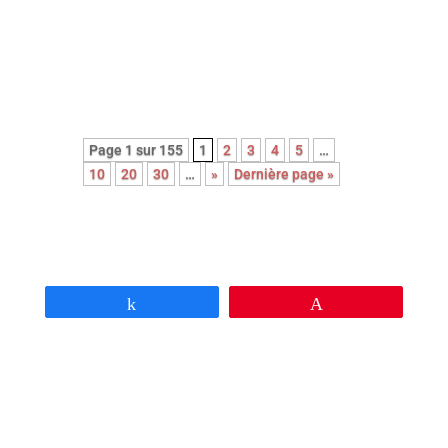
bienveillance et la singularité des
êtres …
Page 1 sur 155
1
2
3
4
5
…
10
20
30
…
»
Dernière page »
Partagez
Épingle