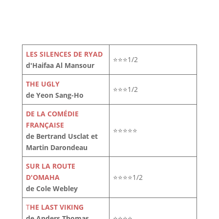
LES SILENCES DE RYAD
⭐⭐⭐1/2
d'Haifaa Al Mansour
THE UGLY
⭐⭐⭐1/2
de Yeon Sang-Ho
DE LA COMÉDIE
FRANÇAISE
⭐⭐⭐⭐⭐
de Bertrand Usclat et
Martin Darondeau
SUR LA ROUTE
D'OMAHA
⭐⭐⭐⭐1/2
de Cole Webley
T
HE LAST VIKING
de Anders Thomas
⭐⭐⭐⭐