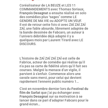
Coréalisateur de LA BEUZE et LES 11
COMMANDEMENTS avec Thomas Soriaux,
François Desagnat
a ensuite réalisé en solo
des comédies plus “sages” comme LE
GENDRE DE MA VIE ou ADOPTE UN VEUF.
Il est de retour cette fois ci avec ZAÏ ZAÏ ZAÏ
ZAÏ, une fable absurde, librement adaptée de
la bande dessinée de Fabcaro, un auteur à
l’univers débridée déjà adapté il y a
quelques mois par Laurent Tirard avec LE
DISCOURS.
L’histoire de ZAÏ ZAÏ ZAÏ ZAÏ est celle de
Fabrice, acteur de comédie qui réalise qu’il
n’a pas sa carte de fidélité alors qu’il fait ses
courses. Malgré la menace d’un vigile, il
parvient à s’enfuir. Commence alors une
cavale sans merci, pour celui qui devient
rapidement l’ennemi public numéro 1…
C’est en novembre dernier lors du
Festival du
film de Sarlat
que j’ai pu échanger avec
François Desagnat
sur sa motivation à se
lancer dans ce pari d’adapter Fabcaro pour le
grand écran…