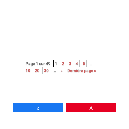
Découvrez le palmarès complet de
l’édition 2026 des Paris Film
Critics Awards qui se sont déroulés
le dimanche 8 février à Paris.
Page 1 sur 49
1
2
3
4
5
…
10
20
30
…
»
Dernière page »
Partagez
Épingle