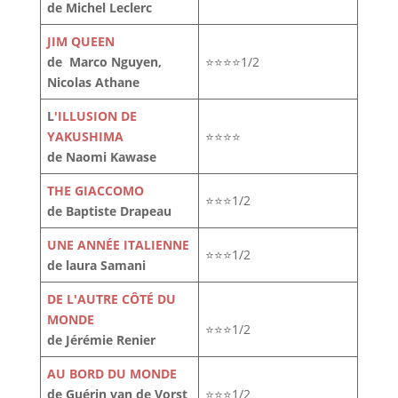
de Michel Leclerc
JIM QUEEN
de Marco Nguyen,
⭐⭐⭐⭐1/2
Nicolas Athane
L
'ILLUSION DE
YAKUSHIMA
⭐⭐⭐⭐
de Naomi Kawase
THE GIACCOMO
⭐⭐⭐1/2
de Baptiste Drapeau
UNE ANNÉE ITALIENNE
⭐⭐⭐1/2
de laura Samani
DE L'AUTRE CÔTÉ DU
MONDE
⭐⭐⭐1/2
de Jérémie Renier
AU BORD DU MONDE
de Guérin van de Vorst
⭐⭐⭐1/2