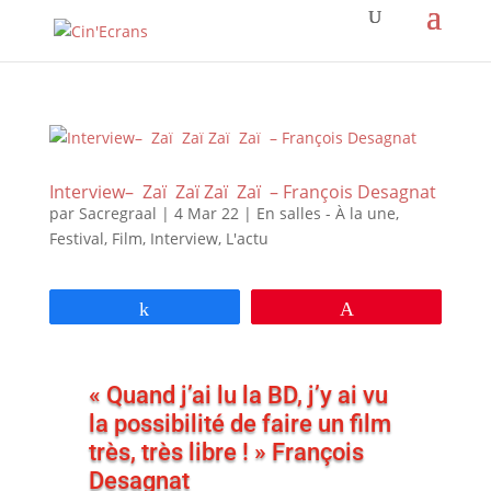
Interview– Zaï Zaï Zaï Zaï – François Desagnat
par
Sacregraal
|
4 Mar 22
|
En salles - À la une
,
Festival
,
Film
,
Interview
,
L'actu
Partagez
Épingle
« Quand j’ai lu la BD, j’y ai vu
la possibilité de faire un film
très, très libre ! » François
Desagnat