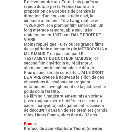
Exilé volontaire aux Etats-Unis (après un
rapide détour par la France) suite à la
proposition de Goebbels de prendre la
direction d’un nouveau studio nazi, le
cinéaste allemand, F
ritz Lang
, réalise en
1936
FURY
, son premier film américain. Un
long métrage remarquable suivi très
rapidement en 1937 par
J’AI LE DROIT DE
VIVRE
.
Moins réputé que
FURY
ou les grands films
de sa période allemande (de
METROPOLIS
à
M LE MAUDIT
en passant par
LE
TESTAMENT DU DOCTEUR MABUSE
), ce
second film américain du réalisateur
allemand mérite néanmoins le détour.
Plus qu’une simple curiosité,
J’AI LE DROIT
DE VIVRE
creuse à nouveau le sillon de des
obsessions du cinéaste en traquant
notamment l’aveuglement de la justice et le
poids de la fatalité.
Ce film noir, magistralement mis en scène
(avec toujours cette lumière et ce sens du
cadre incroyable) est également l’occasion
de découvrir dans un de ses premiers grands
rôles,
Henry Fonda
, alors âgé de 32 ans.
Bonus
Préface de Jean-Baptiste Thoret (environ