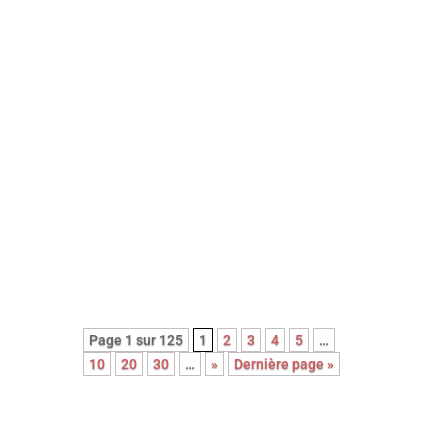
8em long-métrage de l’épatante
Valérie Donzelli, À pied d’œuvre est
une adaptation du récit
autobiographique (2023) de
Franck Courtès. L’histoire d’un
écrivain prêt à payer sa liberté au
prix fort, en cumulant les petits
boulots…
Page 1 sur 125
1
2
3
4
5
…
10
20
30
…
»
Dernière page »