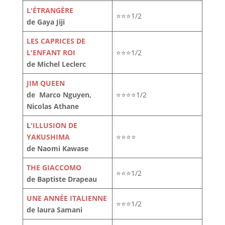
L'ÉTRANGÈRE
⭐⭐⭐1/2
de Gaya Jiji
LES CAPRICES DE
L'ENFANT ROI
⭐⭐⭐1/2
de Michel Leclerc
JIM QUEEN
de Marco Nguyen,
⭐⭐⭐⭐1/2
Nicolas Athane
L
'ILLUSION DE
YAKUSHIMA
⭐⭐⭐⭐
de Naomi Kawase
THE GIACCOMO
⭐⭐⭐1/2
de Baptiste Drapeau
UNE ANNÉE ITALIENNE
⭐⭐⭐1/2
de laura Samani