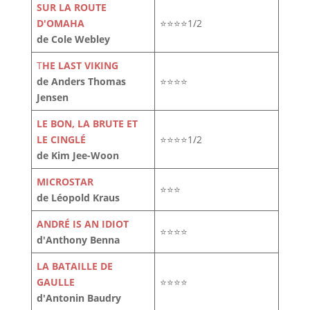
SUR LA ROUTE
D'OMAHA
⭐⭐⭐⭐1/2
de Cole Webley
T
HE LAST VIKING
de Anders Thomas
⭐⭐⭐⭐
Jensen
LE BON, LA BRUTE ET
LE CINGLÉ
⭐⭐⭐⭐1/2
de Kim Jee-Woon
MICROSTAR
⭐⭐⭐
de Léopold Kraus
ANDRÉ IS AN IDIOT
⭐⭐⭐⭐
d'Anthony Benna
LA BATAILLE DE
GAULLE
⭐⭐⭐⭐
d'Antonin Baudry