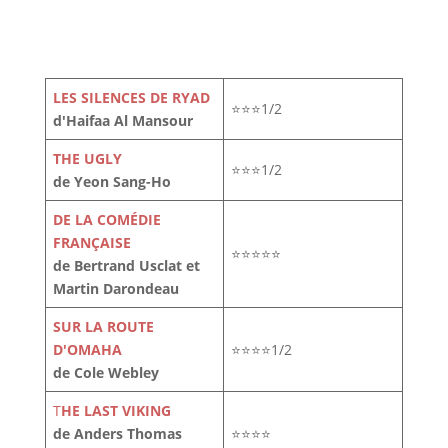
LES SILENCES DE RYAD
⭐⭐⭐1/2
d'Haifaa Al Mansour
THE UGLY
⭐⭐⭐1/2
de Yeon Sang-Ho
DE LA COMÉDIE
FRANÇAISE
⭐⭐⭐⭐⭐
de Bertrand Usclat et
Martin Darondeau
SUR LA ROUTE
D'OMAHA
⭐⭐⭐⭐1/2
de Cole Webley
T
HE LAST VIKING
de Anders Thomas
⭐⭐⭐⭐