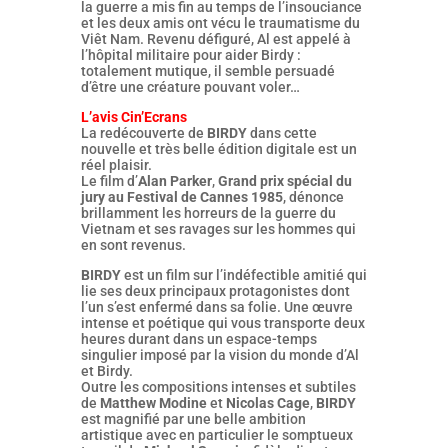
la guerre a mis fin au temps de l’insouciance
et les deux amis ont vécu le traumatisme du
Viêt Nam. Revenu défiguré, Al est appelé à
l’hôpital militaire pour aider Birdy :
totalement mutique, il semble persuadé
d’être une créature pouvant voler…
L’avis Cin’Ecrans
La redécouverte de
BIRDY
dans cette
nouvelle et très belle édition digitale est un
réel plaisir.
Le film d’
Alan Parker
,
Grand prix spécial du
jury au Festival de Cannes 1985
, dénonce
brillamment les horreurs de la guerre du
Vietnam et ses ravages sur les hommes qui
en sont revenus.
BIRDY
est un film sur l’indéfectible amitié qui
lie ses deux principaux protagonistes dont
l’un s’est enfermé dans sa folie. Une œuvre
intense et poétique qui vous transporte deux
heures durant dans un espace-temps
singulier imposé par la vision du monde d’Al
et Birdy.
Outre les compositions intenses et subtiles
de
Matthew Modine
et
Nicolas Cage
,
BIRDY
est magnifié par une belle ambition
artistique avec en particulier le somptueux