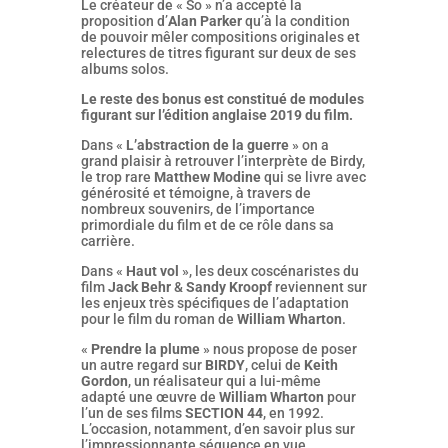
Le créateur de « So » n’a accepté la
proposition d’
Alan Parker
qu’à la condition
de pouvoir mêler compositions originales et
relectures de titres figurant sur deux de ses
albums solos.
Le reste des bonus est constitué de modules
figurant sur l’édition anglaise 2019 du film.
Dans «
L’abstraction de la guerre
» on a
grand plaisir à retrouver l’interprète de Birdy,
le trop rare
Matthew Modine
qui se livre avec
générosité et témoigne, à travers de
nombreux souvenirs, de l’importance
primordiale du film et de ce rôle dans sa
carrière.
Dans «
Haut vol
», les deux coscénaristes du
film
Jack Behr
&
Sandy Kroopf
reviennent sur
les enjeux très spécifiques de l’adaptation
pour le film du roman de
William Wharton
.
«
Prendre la plume
» nous propose de poser
un autre regard sur
BIRDY
, celui de
Keith
Gordon
, un réalisateur qui a lui-même
adapté une œuvre de
William Wharton
pour
l’un de ses films
SECTION 44
, en 1992.
L’occasion, notamment, d’en savoir plus sur
l’impressionnante séquence en vue