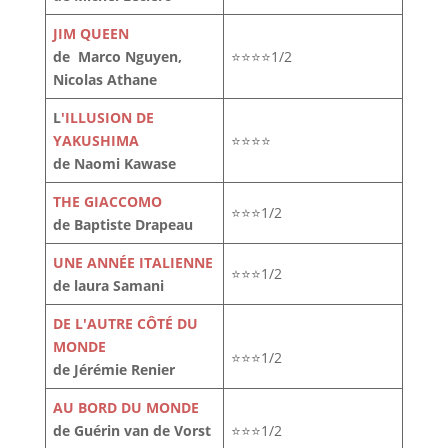
JIM QUEEN
de Marco Nguyen,
⭐⭐⭐⭐1/2
Nicolas Athane
L
'ILLUSION DE
YAKUSHIMA
⭐⭐⭐⭐
de Naomi Kawase
THE GIACCOMO
⭐⭐⭐1/2
de Baptiste Drapeau
UNE ANNÉE ITALIENNE
⭐⭐⭐1/2
de laura Samani
DE L'AUTRE CÔTÉ DU
MONDE
⭐⭐⭐1/2
de Jérémie Renier
AU BORD DU MONDE
de Guérin van de Vorst
⭐⭐⭐1/2