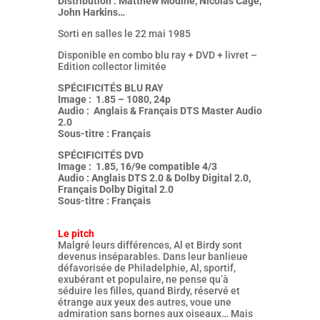
Distribution : Matthew Modine, Nicolas Cage,
John Harkins…
Sorti en salles le 22 mai 1985
Disponible en combo blu ray + DVD + livret –
Edition collector limitée
SPÉCIFICITÉS BLU RAY
Image : 1.85 – 1080, 24p
Audio : Anglais & Français DTS Master Audio
2.0
Sous-titre : Français
SPÉCIFICITÉS DVD
Image : 1.85, 16/9e compatible 4/3
Audio : Anglais DTS 2.0 & Dolby Digital 2.0,
Français Dolby Digital 2.0
Sous-titre : Français
Le pitch
Malgré leurs différences, Al et Birdy sont
devenus inséparables. Dans leur banlieue
défavorisée de Philadelphie, Al, sportif,
exubérant et populaire, ne pense qu’à
séduire les filles, quand Birdy, réservé et
étrange aux yeux des autres, voue une
admiration sans bornes aux oiseaux… Mais