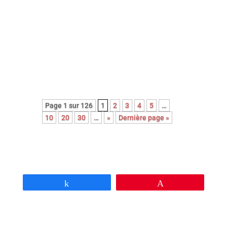
Avec cette nouvelle adaptation du
roman noir Le couperet, après celle
de Costa Gavras, Park Chan-Wook
nous régale d’une réjouissante et
féroce satire du capitalisme.
Page 1 sur 126
1
2
3
4
5
…
10
20
30
…
»
Dernière page »
Partagez
Épingle