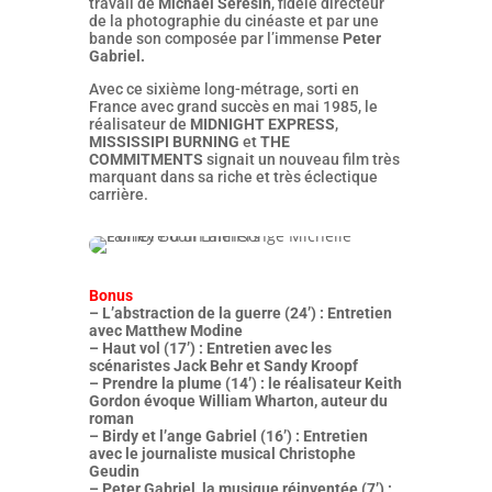
travail de
Michael Seresin
, fidèle directeur
de la photographie du cinéaste et par une
bande son composée par l’immense
Peter
Gabriel.
Avec ce sixième long-métrage, sorti en
France avec grand succès en mai 1985, le
réalisateur de
MIDNIGHT EXPRESS
,
MISSISSIPI BURNING
et
THE
COMMITMENTS
signait un nouveau film très
marquant dans sa riche et très éclectique
carrière.
Bonus
– L’abstraction de la guerre (24’) : Entretien
avec Matthew Modine
– Haut vol (17’) : Entretien avec les
scénaristes Jack Behr et Sandy Kroopf
– Prendre la plume (14’) : le réalisateur Keith
Gordon évoque William Wharton, auteur du
roman
– Birdy et l’ange Gabriel (16’) : Entretien
avec le journaliste musical Christophe
Geudin
– Peter Gabriel, la musique réinventée (7’) :