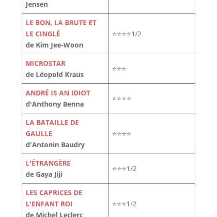
Jensen
LE BON, LA BRUTE ET
LE CINGLÉ
⭐⭐⭐⭐1/2
de Kim Jee-Woon
MICROSTAR
⭐⭐⭐
de Léopold Kraus
ANDRÉ IS AN IDIOT
⭐⭐⭐⭐
d'Anthony Benna
LA BATAILLE DE
GAULLE
⭐⭐⭐⭐
d'Antonin Baudry
L'ÉTRANGÈRE
⭐⭐⭐1/2
de Gaya Jiji
LES CAPRICES DE
L'ENFANT ROI
⭐⭐⭐1/2
de Michel Leclerc