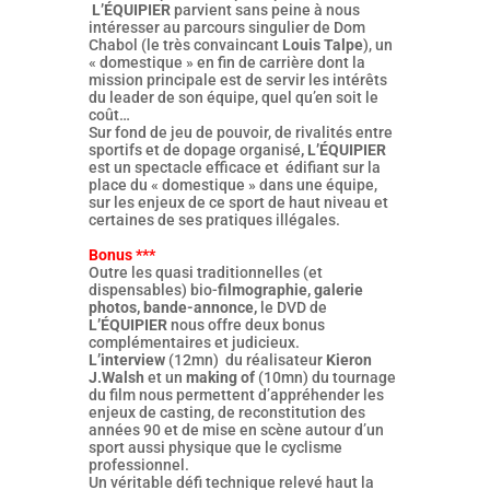
L’ÉQUIPIER
parvient sans peine à nous
intéresser au parcours singulier de Dom
Chabol (le très convaincant
Louis Talpe
), un
« domestique » en fin de carrière dont la
mission principale est de servir les intérêts
du leader de son équipe, quel qu’en soit le
coût…
Sur fond de jeu de pouvoir, de rivalités entre
sportifs et de dopage organisé
, L’ÉQUIPIER
est un spectacle efficace et édifiant sur la
place du « domestique » dans une équipe,
sur les enjeux de ce sport de haut niveau et
certaines de ses pratiques illégales.
Bonus ***
Outre les quasi traditionnelles (et
dispensables) bio-
filmographie, galerie
photos, bande-annonce,
le DVD de
L’ÉQUIPIER
nous offre deux bonus
complémentaires et judicieux.
L’interview
(12mn) du réalisateur
Kieron
J.Walsh
et un
making of
(10mn) du tournage
du film nous permettent d’appréhender les
enjeux de casting, de reconstitution des
années 90 et de mise en scène autour d’un
sport aussi physique que le cyclisme
professionnel.
Un véritable défi technique relevé haut la