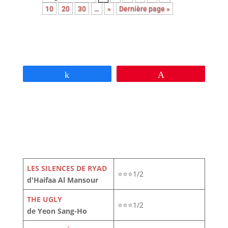
10
20
30
…
»
Dernière page »
Partagez
Épingle
LES SILENCES DE RYAD
⭐⭐⭐1/2
d'Haifaa Al Mansour
THE UGLY
⭐⭐⭐1/2
de Yeon Sang-Ho