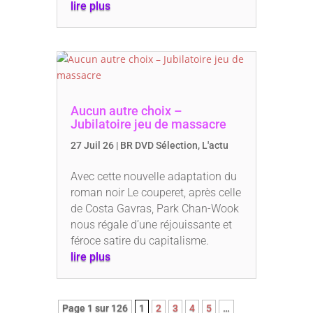
lire plus
Aucun autre choix –
Jubilatoire jeu de massacre
27 Juil 26
|
BR DVD Sélection
,
L'actu
Avec cette nouvelle adaptation du
roman noir Le couperet, après celle
de Costa Gavras, Park Chan-Wook
nous régale d’une réjouissante et
féroce satire du capitalisme.
lire plus
Page 1 sur 126
1
2
3
4
5
…