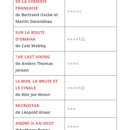
DE LA COMÉDIE
FRANÇAISE
⭐⭐⭐⭐⭐
de Bertrand Usclat et
Martin Darondeau
SUR LA ROUTE
D'OMAHA
⭐⭐⭐⭐1/2
de Cole Webley
T
HE LAST VIKING
de Anders Thomas
⭐⭐⭐⭐
Jensen
LE BON, LA BRUTE ET
LE CINGLÉ
⭐⭐⭐⭐1/2
de Kim Jee-Woon
MICROSTAR
⭐⭐⭐
de Léopold Kraus
ANDRÉ IS AN IDIOT
⭐⭐⭐⭐
d'Anthony Benna