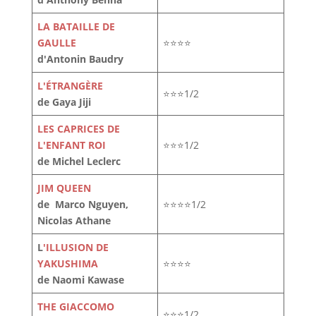
LA BATAILLE DE
GAULLE
⭐⭐⭐⭐
d'Antonin Baudry
L'ÉTRANGÈRE
⭐⭐⭐1/2
de Gaya Jiji
LES CAPRICES DE
L'ENFANT ROI
⭐⭐⭐1/2
de Michel Leclerc
JIM QUEEN
de Marco Nguyen,
⭐⭐⭐⭐1/2
Nicolas Athane
L
'ILLUSION DE
YAKUSHIMA
⭐⭐⭐⭐
de Naomi Kawase
THE GIACCOMO
⭐⭐⭐1/2