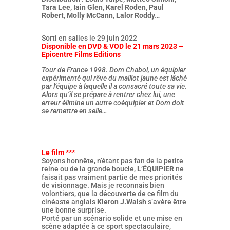
Tara Lee, Iain Glen, Karel Roden, Paul
Robert, Molly McCann, Lalor Roddy…
Sorti en salles le 29 juin 2022
Disponible en DVD & VOD le 21 mars 2023 –
Epicentre Films Editions
Tour de France 1998. Dom Chabol, un équipier
expérimenté qui rêve du maillot jaune est lâché
par l’équipe à laquelle il a consacré toute sa vie.
Alors qu’il se prépare à rentrer chez lui, une
erreur élimine un autre coéquipier et Dom doit
se remettre en selle…
Le film ***
Soyons honnête, n’étant pas fan de la petite
reine ou de la grande boucle,
L’ÉQUIPIER
ne
faisait pas vraiment partie de mes priorités
de visionnage. Mais je reconnais bien
volontiers, que la découverte de ce film du
cinéaste anglais
Kieron J.Walsh
s’avère être
une bonne surprise.
Porté par un scénario solide et une mise en
scène adaptée à ce sport spectaculaire,