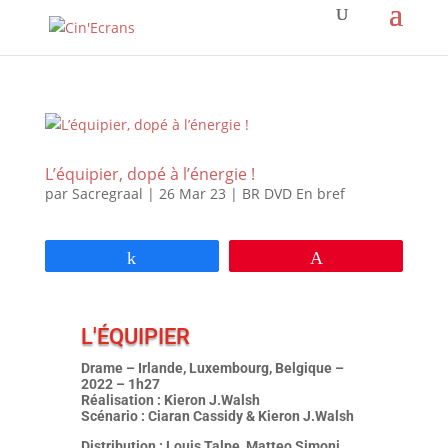
L’équipier, dopé à l’énergie !
par
Sacregraal
|
26 Mar 23
|
BR DVD En bref
Partagez
Épingle
L'ÉQUIPIER
Drame – Irlande, Luxembourg, Belgique –
2022 – 1h27
Réalisation : Kieron J.Walsh
Scénario : Ciaran Cassidy & Kieron J.Walsh
Distribution : Louis Talpe, Matteo Simoni,