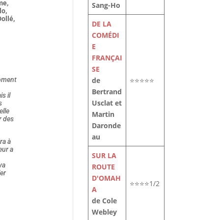
me,
Sang-Ho
lo,
ollé,
DE LA
COMÉDI
E
FRANÇAI
SE
de
⭐⭐⭐⭐⭐
moment
Bertrand
s il
Usclat et
s
elle
Martin
r des
Daronde
au
ra à
eur a
SUR LA
va
ROUTE
er
D'OMAH
⭐⭐⭐⭐1/2
A
de Cole
Webley