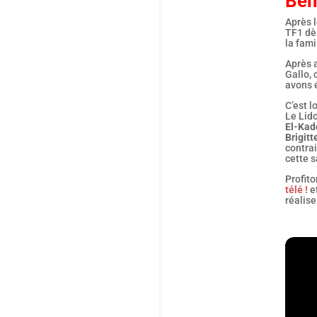
Bé
Après 
TF1 dès
la fami
Après a
Gallo, 
avons é
C’est 
Le Lid
El-Kade
Brigit
contrai
cette s
Profit
télé !
e
réalise