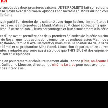
mol
le succès des deux premières saisons,
JE TE PROMETS
fait son retour 
 le 3
avril
avec 8 nouveaux épisodes consacrés à l’histoire au long cou
lle Gallo.
voir parlé l’an dernier de la saison 2 avec
Hugo Becker
, l’interprète de
c’est avec les interprètes de Maud, Mathis et Michaël adolescents que 
voqué cette saison 3, leurs personnages et leur attachement à la série
lors d’une avant-première des deux premiers épisodes de la série au ci
o de Royan que nous avons donc rencontré les enthousiastes
Mathilde 
r,
Dembo Camilo
&
Axel Naroditzky,
mais aussi la scénariste de la séri
te Bémol
et sa productrice
Aline Panel.
L’occasion de parler, entre autres
ntes à adapter une série aussi atypique que THIS IS US et des enjeux d
aison en 8 épisodes.
ons-en pour remercier chaleureusement
Alain Jeanne
(
Chut, on écoute 
t
Guillaume Mousset,
directeur du
cinéma Le Lido
pour nous avoir perm
r ces interviews…