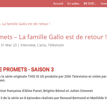
Accueil
En salles
BR DVD…
Inte
mets – La famille Gallo est de retour !
|
31 Mar 23
|
Interview
,
L'actu
,
Télévision
E PROMETS - SAISON 3
 la série originale THIS IS US produite par 20th Television et créée pa
man.
ion française d’Aline Panel, Brigitte Bémol et Julien Simonet
3 de la série en 8 épisodes réalisés par Renaud Bertrand et Mathilde V