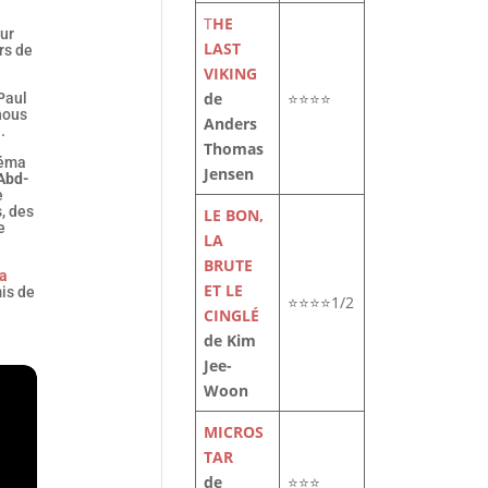
T
HE
sur
LAST
rs de
VIKING
de
⭐⭐⭐⭐
 Paul
nous
Anders
.
Thomas
néma
Jensen
Abd-
e
, des
LE BON,
e
LA
BRUTE
la
ET LE
is de
⭐⭐⭐⭐1/2
CINGLÉ
de Kim
Jee-
Woon
MICROS
TAR
de
⭐⭐⭐