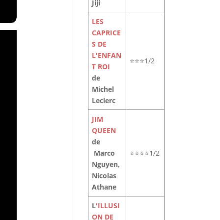
Jiji
LES
CAPRICE
S DE
L'ENFAN
⭐⭐⭐1/2
T ROI
de
Michel
Leclerc
JIM
QUEEN
de
Marco
⭐⭐⭐⭐1/2
Nguyen,
Nicolas
Athane
L
'ILLUSI
ON DE