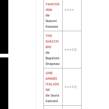
YAKUSH
IMA
⭐⭐⭐⭐
de
Naomi
Kawase
THE
GIACCO
MO
⭐⭐⭐1/2
de
Baptiste
Drapeau
UNE
ANNÉE
ITALIEN
⭐⭐⭐1/2
NE
de laura
Samani