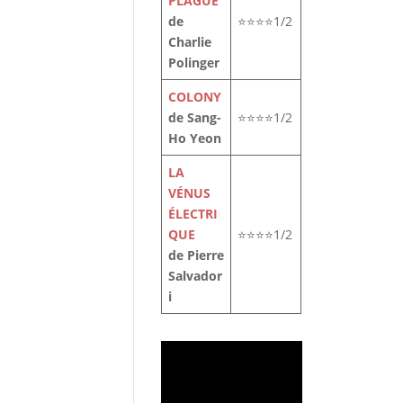
PLAGUE
de
⭐⭐⭐⭐1/2
Charlie
Polinger
COLONY
de Sang-
⭐⭐⭐⭐1/2
Ho Yeon
LA
VÉNUS
ÉLECTRI
QUE
⭐⭐⭐⭐1/2
de Pierre
Salvador
i