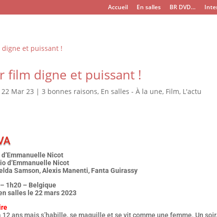
Accueil
En salles
BR DVD…
Inte
r film digne et puissant !
|
22 Mar 23
|
3 bonnes raisons
,
En salles - À la une
,
Film
,
L'actu
VA
m d’Emmanuelle Nicot
io d’Emmanuelle Nicot
elda Samson, Alexis Manenti, Fanta Guirassy
– 1h20 – Belgique
en salles le 22 mars 2023
ire
 12 ans mais s’habille, se maquille et se vit comme une femme. Un soir,