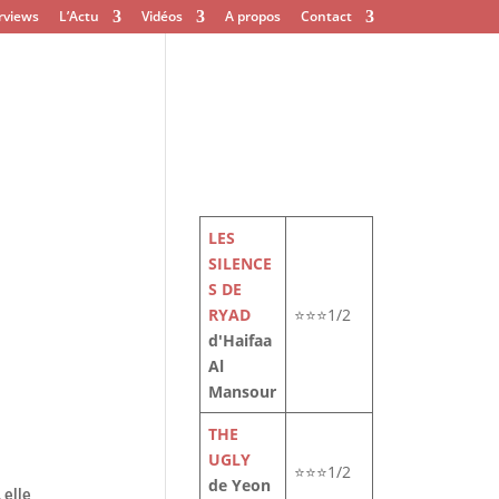
rviews
L’Actu
Vidéos
A propos
Contact
LES
SILENCE
S DE
RYAD
⭐⭐⭐1/2
d'Haifaa
Al
Mansour
THE
UGLY
⭐⭐⭐1/2
de Yeon
 elle