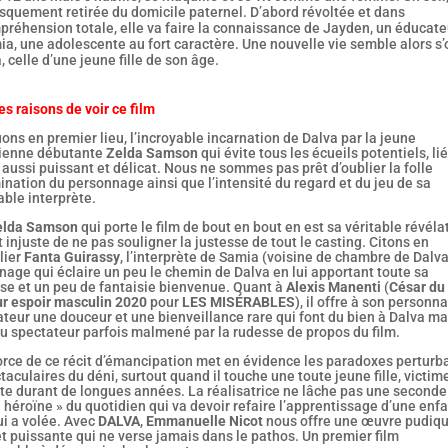
squement retirée du domicile paternel. D’abord révoltée et dans
préhension totale, elle va faire la connaissance de Jayden, un éducateu
a, une adolescente au fort caractère. Une nouvelle vie semble alors s’o
, celle d’une jeune fille de son âge.
s raisons de voir ce film
ns en premier lieu, l’incroyable incarnation de Dalva par la jeune
ienne débutante
Zelda Samson
qui évite tous les écueils potentiels, lié
 aussi puissant et délicat. Nous ne sommes pas prêt d’oublier la folle
nation du personnage ainsi que l’intensité du regard et du jeu de sa
ble interprète.
elda Samson
qui porte le film de bout en bout en est sa véritable révéla
it injuste de ne pas souligner la justesse de tout le casting. Citons en
lier
Fanta Guirassy
, l’interprète de Samia (voisine de chambre de Dalva
age qui éclaire un peu le chemin de Dalva en lui apportant toute sa
ise et un peu de fantaisie bienvenue. Quant à
Alexis Manenti
(
César du
ur espoir masculin
2020
pour
LES MISÉRABLES
), il offre à son personn
teur une douceur et une bienveillance rare qui font du bien à Dalva ma
u spectateur parfois malmené par la rudesse de propos du film.
orce de ce récit d’émancipation met en évidence les paradoxes perturb
taculaires du déni, surtout quand il touche une toute jeune fille, victim
ste durant de longues années. La réalisatrice ne lâche pas une seconde
 héroïne » du quotidien qui va devoir refaire l’apprentissage d’une enf
ui a volée. Avec
DALVA
,
Emmanuelle Nicot
nous offre une œuvre pudiqu
t puissante qui ne verse jamais dans le pathos. Un premier film