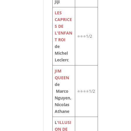
Jiji
LES
CAPRICE
S DE
L'ENFAN
⭐⭐⭐1/2
T ROI
de
Michel
Leclerc
i
JIM
ée
QUEEN
de
Marco
⭐⭐⭐⭐1/2
Nguyen,
Nicolas
Athane
L
'ILLUSI
ON DE