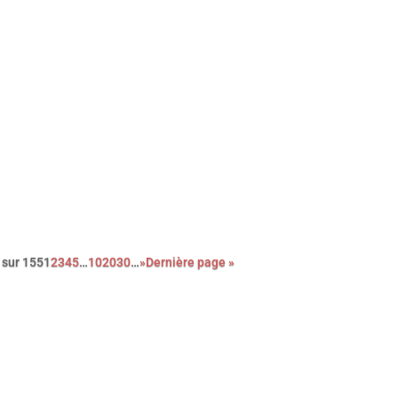
c sa nouvelle comédie, portée par le génial Mads Mikkelsen, le
lisateur danois Anders Thomas Jensen signe une réjouissante
ce noire et cruelle. Un film qui, contre toute attente, célèbre la
nveillance et la singularité des êtres …
 sur 155
1
2
3
4
5
…
10
20
30
…
»
Dernière page »