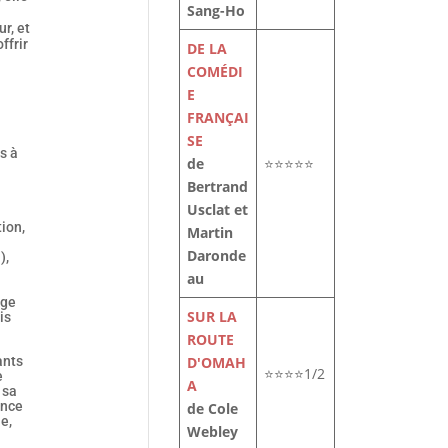
Sang-Ho
r, et
ffrir
DE LA
COMÉDI
E
FRANÇAI
SE
s à
de
⭐⭐⭐⭐⭐
Bertrand
Usclat et
tion,
Martin
Daronde
),
au
age
SUR LA
is
ROUTE
D'OMAH
ants
⭐⭐⭐⭐1/2
e
A
 sa
ance
de Cole
e,
Webley