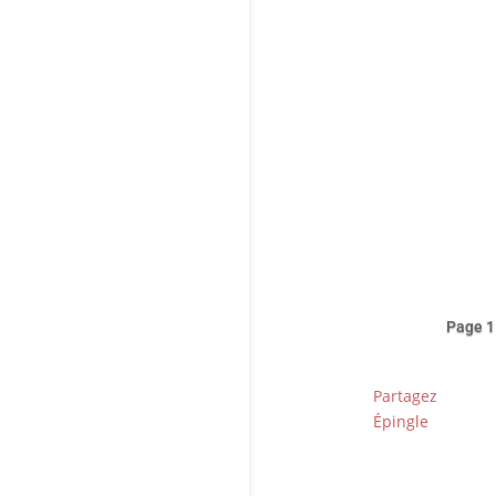
Ave
réa
far
bie
Page 1
Partagez
Épingle