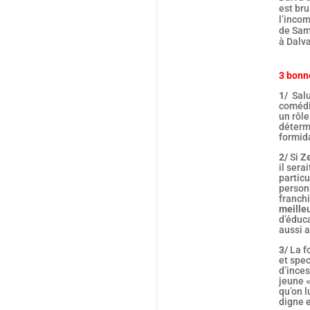
est bru
l’incom
de Sami
à Dalva
3 bonne
1/
Saluo
coméd
un rôle
détermi
formida
2/
Si
Z
il sera
particu
personn
franch
meille
d’éduca
aussi a
3/
La f
et spec
d’ince
jeune «
qu’on l
digne e