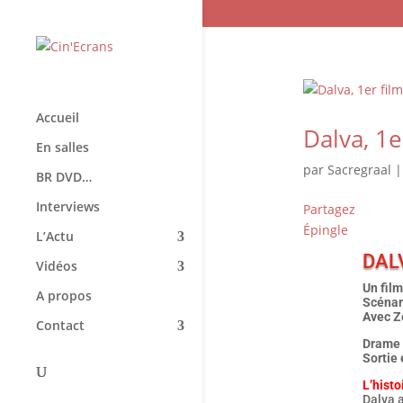
Accueil
Dalva, 1e
En salles
par
Sacregraal
BR DVD…
Interviews
Partagez
Épingle
L’Actu
DAL
Vidéos
Un fil
A propos
Scénar
Avec Z
Contact
Drame 
Sortie 
L’histo
Dalva a