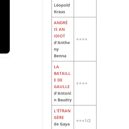
Léopold
Kraus
ANDRÉ
IS AN
IDIOT
⭐⭐⭐⭐
d'Antho
ny
Benna
LA
BATAILL
E DE
⭐⭐⭐⭐
GAULLE
d'Antoni
n Baudry
n
L'ÉTRAN
la
GÈRE
⭐⭐⭐1/2
de Gaya