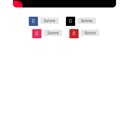
Suivre
Suivre
Suivre
Suivre
Si elle n’évite pas une certaine théâtralité,
cette comédie de mœurs familiale réussit
néanmoins son passage au cinéma grâce au
piquant de ses dialogues et au jeu savoureux
de ses formidables interprètes.