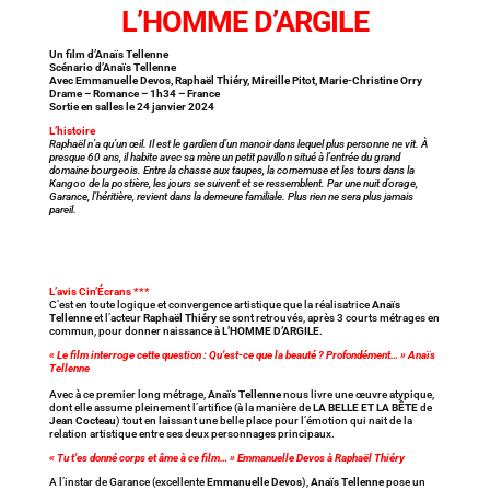
L’HOMME D’ARGILE
Un film d’Anaïs Tellenne
Scénario d’Anaïs Tellenne
Avec Emmanuelle Devos, Raphaël Thiéry, Mireille Pitot, Marie-Christine Orry
Drame – Romance – 1h34 – France
Sortie en salles le 24 janvier 2024
L’histoire
Raphaël n’a qu’un œil. Il est le gardien d’un manoir dans lequel plus personne ne vit. À
presque 60 ans, il habite avec sa mère un petit pavillon situé à l’entrée du grand
domaine bourgeois. Entre la chasse aux taupes, la cornemuse et les tours dans la
Kangoo de la postière, les jours se suivent et se ressemblent. Par une nuit d’orage,
Garance, l’héritière, revient dans la demeure familiale. Plus rien ne sera plus jamais
pareil.
L’avis Cin’Écrans ***
C’est en toute logique et convergence artistique que la réalisatrice
Anaïs
Tellenne
et l’acteur
Raphaël Thiéry
se sont retrouvés, après 3 courts métrages en
commun, pour donner naissance à
L’HOMME D’ARGILE
.
« Le film interroge cette question : Qu’est-ce que la beauté ? Profondément… » Anaïs
Tellenne
Avec à ce premier long métrage,
Anaïs Tellenne
nous livre une œuvre atypique,
dont elle assume pleinement l’artifice (à la manière de
LA BELLE ET LA BÊTE
de
Jean Cocteau
) tout en laissant une belle place pour l’émotion qui nait de la
relation artistique entre ses deux personnages principaux.
« Tu t’es donné corps et âme à ce film… » Emmanuelle Devos à Raphaël Thiéry
A l’instar de Garance (excellente
Emmanuelle Devos
),
Anaïs Tellenne
pose un