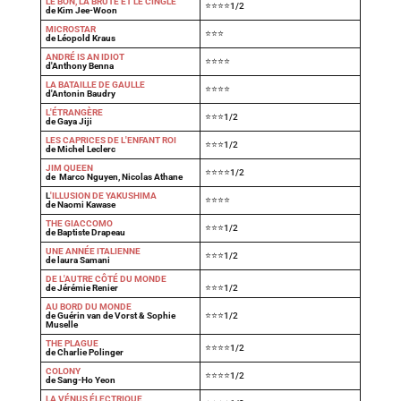
LE BON, LA BRUTE ET LE CINGLÉ
⭐⭐⭐⭐1/2
de Kim Jee-Woon
MICROSTAR
⭐⭐⭐
de Léopold Kraus
ANDRÉ IS AN IDIOT
⭐⭐⭐⭐
d'Anthony Benna
LA BATAILLE DE GAULLE
⭐⭐⭐⭐
d'Antonin Baudry
L'ÉTRANGÈRE
⭐⭐⭐1/2
de Gaya Jiji
LES CAPRICES DE L'ENFANT ROI
⭐⭐⭐1/2
de Michel Leclerc
JIM QUEEN
⭐⭐⭐⭐1/2
de Marco Nguyen, Nicolas Athane
L
'ILLUSION DE YAKUSHIMA
⭐⭐⭐⭐
de Naomi Kawase
THE GIACCOMO
⭐⭐⭐1/2
de Baptiste Drapeau
UNE ANNÉE ITALIENNE
⭐⭐⭐1/2
de laura Samani
DE L'AUTRE CÔTÉ DU MONDE
de Jérémie Renier
⭐⭐⭐1/2
AU BORD DU MONDE
de Guérin van de Vorst & Sophie
⭐⭐⭐1/2
Muselle
THE PLAGUE
⭐⭐⭐⭐1/2
de Charlie Polinger
COLONY
⭐⭐⭐⭐1/2
de Sang-Ho Yeon
LA VÉNUS ÉLECTRIQUE