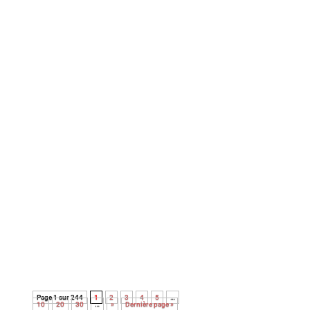
Dans ce dernier film, le réalisateur de La loi
de Téhéran dresse le portrait sans fard d’une
mère victime de l’oppression patriarcale, en
quête de justice. Utile mais éprouvant.
Le nouveau documentaire de Thomas
Balmès, réalisateur de Bébés, pose un regard
intime, apaisé et souvent bouleversant sur la
fin de vie. À découvrir !
Page 1 sur 244
1
2
3
4
5
…
10
20
30
…
»
Dernière page »