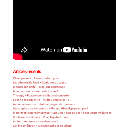
Articles récents
Chers parents – L’amour à tout prix !
Les silences de Ryad – Seule contre tous…
Woman and child – Tragique engrenage
À demain sur la lune – ode à la vie !
The ugly – Puzzle scénaristique et sensoriel
Le son des souvenirs – Pudique mélancolie…
Aucun autre choix – Jubilatoire jeu de massacre
Le complexe du Kangourou – Roland Giraud, papa ou pas !
Maigret et le mort amoureux – Enquête « pipe au bec » pour Denis Podalydès
Sur la route d’Omaha – Road trip déchirant
À pied d’œuvre – sobre et poignant !
Le rêve américain – De la tchatche et du talent !