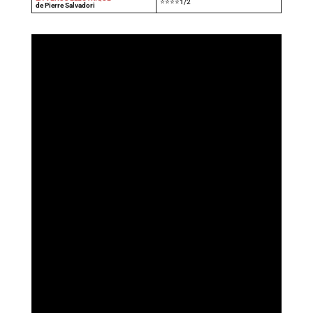
⭐⭐⭐⭐1/2
de Pierre Salvadori