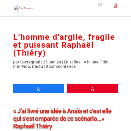
L’homme d’argile, fragile
et puissant Raphaël
(Thiéry)
par
Sacregraal
|
25 Jan 24
|
En salles - À la une
,
Film
,
Interview
,
L'actu
|
0 commentaires
Partagez
Épingle
« J’ai livré une idée à Anaïs et c’est elle
qui s’est emparée de ce scénario…»
Raphaël Thiéry