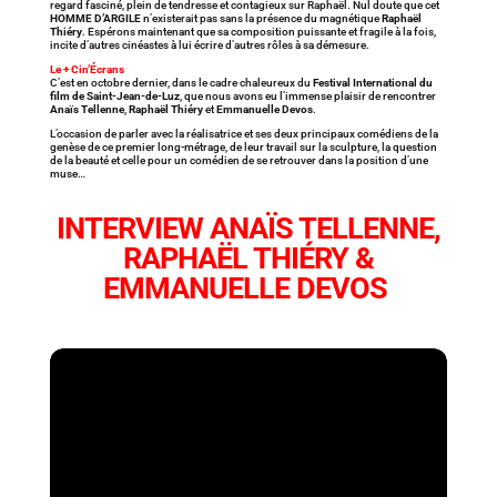
regard fasciné, plein de tendresse et contagieux sur Raphaël. Nul doute que cet
HOMME D’ARGILE
n’existerait pas sans la présence du magnétique
Raphaël
Thiéry
. Espérons maintenant que sa composition puissante et fragile à la fois,
incite d’autres cinéastes à lui écrire d’autres rôles à sa démesure.
Le + Cin’Écrans
C’est en octobre dernier, dans le cadre chaleureux du
Festival International du
film de Saint-Jean-de-Luz
, que nous avons eu l’immense plaisir de rencontrer
Anaïs Tellenne
,
Raphaël Thiéry
et
Emmanuelle Devos
.
L’occasion de parler avec la réalisatrice et ses deux principaux comédiens de la
genèse de ce premier long-métrage, de leur travail sur la sculpture, la question
de la beauté et celle pour un comédien de se retrouver dans la position d’une
muse…
INTERVIEW ANAÏS TELLENNE,
RAPHAËL THIÉRY &
EMMANUELLE DEVOS