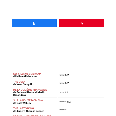
Partagez
Épingle
LES SILENCES DE RYAD
⭐⭐⭐1/2
d'Haifaa Al Mansour
THE UGLY
⭐⭐⭐1/2
de Yeon Sang-Ho
DE LA COMÉDIE FRANÇAISE
de Bertrand Usclat et Martin
⭐⭐⭐⭐⭐
Darondeau
SUR LA ROUTE D'OMAHA
⭐⭐⭐⭐1/2
de Cole Webley
T
HE LAST VIKING
⭐⭐⭐⭐
de Anders Thomas Jensen