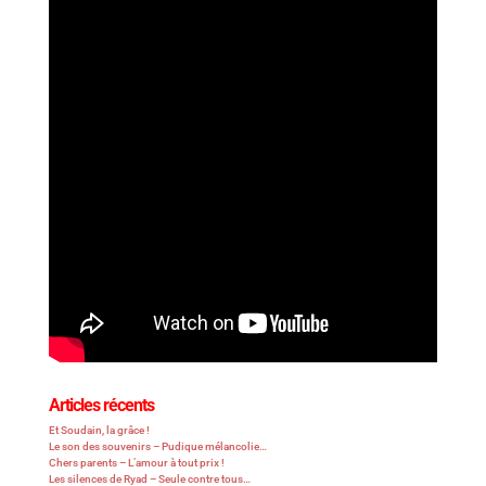
Articles récents
Et Soudain, la grâce !
Le son des souvenirs – Pudique mélancolie…
Chers parents – L’amour à tout prix !
Les silences de Ryad – Seule contre tous…