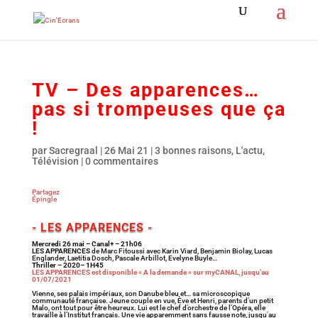
TV – Des apparences…
pas si trompeuses que ça
!
par
Sacregraal
|
26 Mai 21
|
3 bonnes raisons
,
L'actu
,
Télévision
|
0 commentaires
Partagez
Épingle
- LES APPARENCES -
Mercredi 26 mai – Canal+ – 21h06
LES APPARENCES
de Marc Fitoussi avec Karin Viard, Benjamin Biolay, Lucas
Englander, Laetitia Dosch, Pascale Arbillot, Evelyne Buyle…
Thriller – 2020– 1H45
LES APPARENCES est disponible « A la demande » sur myCANAL, jusqu’au
01/07/2021
Vienne, ses palais impériaux, son Danube bleu et… sa microscopique
communauté française. Jeune couple en vue, Ève et Henri, parents d’un petit
Malo, ont tout pour être heureux. Lui est le chef d’orchestre de l’Opéra, elle
travaille à l’Institut français. Une vie apparemment sans fausse note, jusqu’au