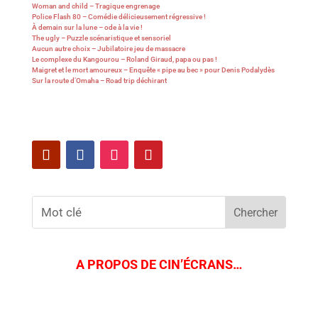
Woman and child – Tragique engrenage
Police Flash 80 – Comédie délicieusement régressive !
À demain sur la lune – ode à la vie !
The ugly – Puzzle scénaristique et sensoriel
Aucun autre choix – Jubilatoire jeu de massacre
Le complexe du Kangourou – Roland Giraud, papa ou pas !
Maigret et le mort amoureux – Enquête « pipe au bec » pour Denis Podalydès
Sur la route d’Omaha – Road trip déchirant
A PROPOS DE CIN’ÉCRANS…