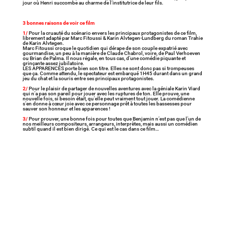
jour où Henri succombe au charme de l’institutrice de leur fils.
3 bonnes raisons de voir ce film
1/
Pour la cruauté du scénario envers les principaux protagonistes de ce film,
librement adapté par Marc Fitoussi & Karin Alvtegen-Lundberg du roman Trahie
de Karin Alvtegen.
Marc Fitoussi croque le quotidien qui dérape de son couple expatrié avec
gourmandise, un peu à la manière de Claude Chabrol, voire, de Paul Verhoeven
ou Brian de Palma. Il nous régale, en tous cas, d’une comédie piquante et
grinçante assez jubilatoire.
LES APPARENCES porte bien son titre. Elles ne sont donc pas si trompeuses
que ça. Comme attendu, le spectateur est embarqué 1H45 durant dans un grand
jeu du chat et la souris entre ses principaux protagonistes.
2/
Pour le plaisir de partager de nouvelles aventures avec la géniale Karin Viard
qui n’a pas son pareil pour jouer avec les ruptures de ton. Elle prouve, une
nouvelle fois, si besoin était, qu’elle peut vraiment tout jouer. La comédienne
s’en donne à cœur joie avec ce personnage prêt à toutes les bassesses pour
sauver son honneur et les apparences !
3/
Pour prouver, une bonne fois pour toutes que Benjamin n’est pas que l’un de
nos meilleurs compositeurs, arrangeurs, interprètes, mais aussi un comédien
subtil quand il est bien dirigé. Ce qui est le cas dans ce film…
Avec À la joie, réalisé pour Arte, Jérôme Bonnell
signe un huis-clos amoureux et confiné et l’un de
ses meilleurs films. Une œuvre sensuelle,
vibrante, joyeuse et pleine de charme, portée par
ses remarquables interprètes Amel Charif et