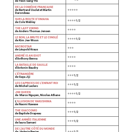
de Yeon Sang-Ho
DE LA COMÉDIE FRANÇAISE
de Bertrand Usclat et Martin
⭐⭐⭐⭐⭐
Darondeau
SUR LA ROUTE D'OMAHA
⭐⭐⭐⭐1/2
de Cole Webley
T
HE LAST VIKING
⭐⭐⭐⭐
de Anders Thomas Jensen
LE BON, LA BRUTE ET LE CINGLÉ
⭐⭐⭐⭐1/2
de Kim Jee-Woon
MICROSTAR
⭐⭐⭐
de Léopold Kraus
ANDRÉ IS AN IDIOT
⭐⭐⭐⭐
d'Anthony Benna
LA BATAILLE DE GAULLE
⭐⭐⭐⭐
d'Antonin Baudry
L'ÉTRANGÈRE
⭐⭐⭐1/2
de Gaya Jiji
LES CAPRICES DE L'ENFANT ROI
⭐⭐⭐1/2
de Michel Leclerc
JIM QUEEN
⭐⭐⭐⭐1/2
de Marco Nguyen, Nicolas Athane
L
'ILLUSION DE YAKUSHIMA
⭐⭐⭐⭐
de Naomi Kawase
THE GIACCOMO
⭐⭐⭐1/2
de Baptiste Drapeau
UNE ANNÉE ITALIENNE
⭐⭐⭐1/2
de laura Samani
DE L'AUTRE CÔTÉ DU MONDE
de Jérémie Renier
⭐⭐⭐1/2