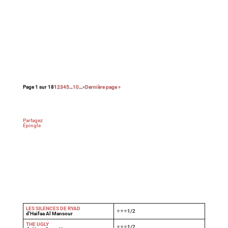
Et de 8. La collection Les mystères de … poursuit
sa route cette semaine sur France 3 et France.tv
avec un nouvel épisode qui a pour cadre la
Charente – maritime. Rencontre avec une partie
de l’équipe du film à l’occasion d’une avant-
première royannaise du film.
Page 1 sur 18
1
2
3
4
5
…
10
…
»
Dernière page »
Partagez
Épingle
LES SILENCES DE RYAD
⭐⭐⭐1/2
d'Haifaa Al Mansour
THE UGLY
⭐⭐⭐1/2