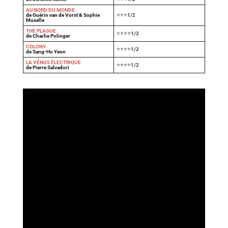
AU BORD DU MONDE
de Guérin van de Vorst & Sophie
⭐⭐⭐1/2
Muselle
THE PLAGUE
⭐⭐⭐⭐1/2
de Charlie Polinger
COLONY
⭐⭐⭐⭐1/2
de Sang-Ho Yeon
LA VÉNUS ÉLECTRIQUE
⭐⭐⭐⭐1/2
de Pierre Salvadori