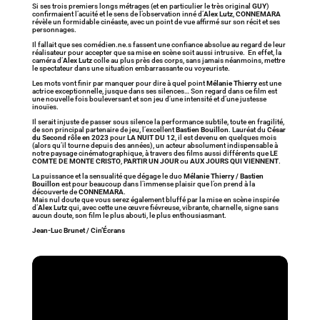
Si ses trois premiers longs métrages (et en particulier le très original
GUY
)
confirmaient l’acuité et le sens de l’observation inné d’
Alex Lutz
,
CONNEMARA
révèle un formidable cinéaste, avec un point de vue affirmé sur son récit et ses
personnages.
Il fallait que ses comédien.ne.s fassent une confiance absolue au regard de leur
réalisateur pour accepter que sa mise en scène soit aussi intrusive. En effet, la
caméra d’
Alex Lutz
colle au plus près des corps, sans jamais néanmoins, mettre
le spectateur dans une situation embarrassante ou voyeuriste.
Les mots vont finir par manquer pour dire à quel point
Mélanie Thierry
est une
actrice exceptionnelle, jusque dans ses silences… Son regard dans ce film est
une nouvelle fois bouleversant et son jeu d’une intensité et d’une justesse
inouïes.
Il serait injuste de passer sous silence la performance subtile, toute en fragilité,
de son principal partenaire de jeu, l’excellent
Bastien Bouillon
. Lauréat du
César
du Second rôle en 2023
pour
LA NUIT DU 12
, il est devenu en quelques mois
(alors qu’il tourne depuis des années), un acteur absolument indispensable à
notre paysage cinématographique, à travers des films aussi différents que
LE
COMTE DE MONTE CRISTO
,
PARTIR UN JOUR
ou
AUX JOURS QUI VIENNENT
.
La puissance et la sensualité que dégage le duo
Mélanie Thierry / Bastien
Bouillon
est pour beaucoup dans l’immense plaisir que l’on prend à la
découverte de
CONNEMARA
.
Mais nul doute que vous serez également bluffé par la mise en scène inspirée
d’
Alex Lutz
qui, avec cette une œuvre fiévreuse, vibrante, charnelle, signe sans
aucun doute, son film le plus abouti, le plus enthousiasmant.
Jean-Luc Brunet / Cin’Écrans