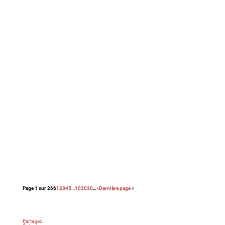
Si elle n’évite pas une certaine théâtralité,
cette comédie de mœurs familiale réussit
néanmoins son passage au cinéma grâce au
piquant de ses dialogues et au jeu savoureux
de ses formidables interprètes.
Avec ce drame social en forme de polar,
Haifaa Al Mansour signe un retour engagé et
efficace dans les salles obscures. La
réalisatrice saoudienne de Wadjda confirme
ici la singularité de son regard sur la
condition féminine dans son pays.
Page 1 sur 266
1
2
3
4
5
…
10
20
30
…
»
Dernière page »
Partagez