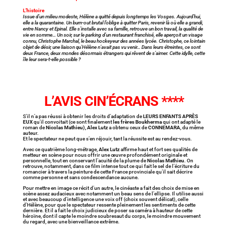
L’histoire
Issue d’un milieu modeste, Hélène a quitté depuis longtemps les Vosges. Aujourd’hui,
elle a la quarantaine. Un burn-out brutal l’oblige à quitter Paris, revenir là où elle a grandi,
entre Nancy et Epinal. Elle s’installe avec sa famille, retrouve un bon travail, la qualité de
vie en somme… Un soir, sur le parking d’un restaurant franchisé, elle aperçoit un visage
connu, Christophe Marchal, le beau hockeyeur des années lycée. Christophe, ce lointain
objet de désir, une liaison qu’Hélène n’avait pas vu venir… Dans leurs étreintes, ce sont
deux France, deux mondes désormais étrangers qui rêvent de s’aimer. Cette idylle, cette
île leur sera-t-elle possible ?
L’AVIS CIN’ÉCRANS ****
S’il n’a pas réussi à obtenir les droits d’adaptation de
LEURS ENFANTS APRÈS
EUX
qu’il convoitait (ce sont finalement
les frères Boukherma
qui ont adapté le
roman de
Nicolas Mathieu),
Alex Lutz
a obtenu ceux de
CONNEMARA
, du même
auteur.
Et le spectateur ne peut que s’en réjouir, tant la réussite est au rendez-vous.
Avec ce quatrième long-métrage,
Alex Lutz
affirme haut et fort ses qualités de
metteur en scène pour nous offrir une œuvre profondément originale et
personnelle, tout en conservant l’acuité de la plume de
Nicolas Mathieu
. On
retrouve, notamment, dans ce film intense tout ce qui fait le sel de l’écriture du
romancier à travers la peinture de cette France provinciale qu’il sait décrire
comme personne et sans condescendance aucune.
Pour mettre en image ce récit d’un autre, le cinéaste a fait des choix de mise en
scène assez audacieux avec notamment un beau sens de l’ellipse. Il utilise aussi
et avec beaucoup d’intelligence une voix off (choix souvent délicat), celle
d’Hélène, pour que le spectateur ressente pleinement les sentiments de cette
dernière. Et il a fait le choix judicieux de poser sa caméra à hauteur de cette
héroïne, dont il capte le moindre soubresaut du corps, le moindre mouvement
du regard, avec une bienveillance extrême.