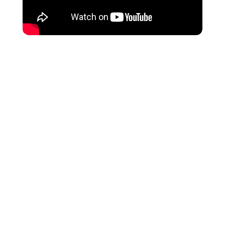
Cette comédie policière décomplexée et « So
80’s ! » est portée par des interprètes en très
grande forme. Un film qui mérite pleinement
d’être (re)vu ! Ne boudez pas votre plaisir…