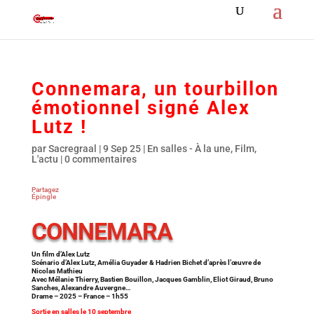
Connemara, un tourbillon
émotionnel signé Alex
Lutz !
par
Sacregraal
|
9 Sep 25
|
En salles - À la une
,
Film
,
L'actu
|
0 commentaires
Partagez
Épingle
CONNEMARA
Un film d’Alex Lutz
Scénario d’Alex Lutz, Amélia Guyader & Hadrien Bichet d’après l’œuvre de
Nicolas Mathieu
Avec Mélanie Thierry, Bastien Bouillon, Jacques Gamblin, Eliot Giraud, Bruno
Sanches, Alexandre Auvergne…
Drame – 2025 – France – 1h55
Sortie en salles le 10 septembre