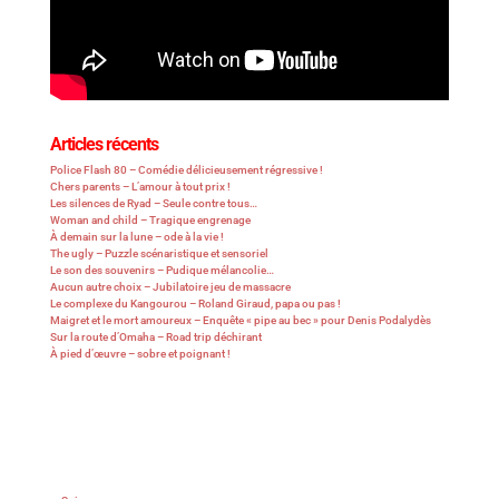
Articles récents
Police Flash 80 – Comédie délicieusement régressive !
Chers parents – L’amour à tout prix !
Les silences de Ryad – Seule contre tous…
Woman and child – Tragique engrenage
À demain sur la lune – ode à la vie !
The ugly – Puzzle scénaristique et sensoriel
Le son des souvenirs – Pudique mélancolie…
Aucun autre choix – Jubilatoire jeu de massacre
Le complexe du Kangourou – Roland Giraud, papa ou pas !
Maigret et le mort amoureux – Enquête « pipe au bec » pour Denis Podalydès
Sur la route d’Omaha – Road trip déchirant
À pied d’œuvre – sobre et poignant !