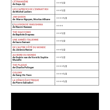
L'ÉTRANGÈRE
⭐⭐⭐1/2
de Gaya Jiji
LES CAPRICES DE L'ENFANT ROI
⭐⭐⭐1/2
de Michel Leclerc
JIM QUEEN
⭐⭐⭐⭐1/2
de Marco Nguyen, Nicolas Athane
L
'ILLUSION DE YAKUSHIMA
⭐⭐⭐⭐
de Naomi Kawase
THE GIACCOMO
⭐⭐⭐1/2
de Baptiste Drapeau
UNE ANNÉE ITALIENNE
⭐⭐⭐1/2
de laura Samani
DE L'AUTRE CÔTÉ DU MONDE
de Jérémie Renier
⭐⭐⭐1/2
AU BORD DU MONDE
de Guérin van de Vorst & Sophie
⭐⭐⭐1/2
Muselle
THE PLAGUE
⭐⭐⭐⭐1/2
de Charlie Polinger
COLONY
⭐⭐⭐⭐1/2
de Sang-Ho Yeon
LA VÉNUS ÉLECTRIQUE
⭐⭐⭐⭐1/2
de Pierre Salvadori