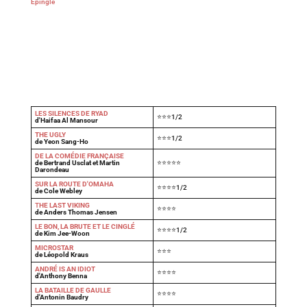
Épingle
LES SILENCES DE RYAD
⭐⭐⭐1/2
d'Haifaa Al Mansour
THE UGLY
⭐⭐⭐1/2
de Yeon Sang-Ho
DE LA COMÉDIE FRANÇAISE
de Bertrand Usclat et Martin
⭐⭐⭐⭐⭐
Darondeau
SUR LA ROUTE D'OMAHA
⭐⭐⭐⭐1/2
de Cole Webley
T
HE LAST VIKING
⭐⭐⭐⭐
de Anders Thomas Jensen
LE BON, LA BRUTE ET LE CINGLÉ
⭐⭐⭐⭐1/2
de Kim Jee-Woon
MICROSTAR
⭐⭐⭐
de Léopold Kraus
ANDRÉ IS AN IDIOT
⭐⭐⭐⭐
d'Anthony Benna
LA BATAILLE DE GAULLE
⭐⭐⭐⭐
d'Antonin Baudry