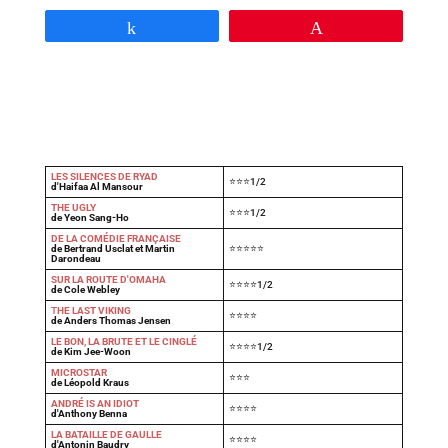
Partagez
Épingle
LES SILENCES DE RYAD
⭐⭐⭐1/2
d'Haifaa Al Mansour
THE UGLY
⭐⭐⭐1/2
de Yeon Sang-Ho
DE LA COMÉDIE FRANÇAISE
de Bertrand Usclat et Martin
⭐⭐⭐⭐⭐
Darondeau
SUR LA ROUTE D'OMAHA
⭐⭐⭐⭐1/2
de Cole Webley
T
HE LAST VIKING
⭐⭐⭐⭐
de Anders Thomas Jensen
LE BON, LA BRUTE ET LE CINGLÉ
⭐⭐⭐⭐1/2
de Kim Jee-Woon
MICROSTAR
⭐⭐⭐
de Léopold Kraus
ANDRÉ IS AN IDIOT
⭐⭐⭐⭐
d'Anthony Benna
LA BATAILLE DE GAULLE
⭐⭐⭐⭐
d'Antonin Baudry