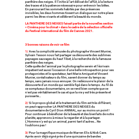
panthère des neiges. Il l’initie à l’art délicat de l’affût, à la lecture
des traces et à la patience nécessaire pour entrevoir les bêtes.
En parcourant les sommets habités par des présences
invisibles, les deux hommes tissent un dialogue sur notre place
parmi les êtres vivants et célèbrent la beauté du monde.
LA PANTHERE DES NEIGES faisait partie de la nouvelles section
« Cinéma pour le climat » dans le cadre de la sélection officielle
du Festival international du film de Cannes 2021.
3 bonnes raisons de voir ce film
1/
Avec la complicité amusée du photographe Vincent Munier,
Sylvain Tesson nous fait partager sa découverte des sublimes
paysages sauvages du haut Tibet, à la recherche de la fameuse
panthère des neiges.
Cette quête de l’animal par le photographe serein et l’écrivain
impatient est aussi l’occasion d’une belle introspection pour ses
protagonistes et le spectateur, tant Marie Amiguet et Vincent
Munier, coréalisateurs du film, savent donner du temps au
temps, sans jamais nous ennuyer. On redécouvre le plaisir de la
découverte d’un monde qui semble figé dans le temps. Au fil de
ce somptueux documentaire, on se rend bien compte que ce
n’est pas véritablement le cas et que la vie y est très présente et
puissante…
2/
Si le propos global et le traitement du film est très différent,
on peut rapprocher LA PANTHERE DES NEIGES du
documentaire de Cyril Dion ANIMAL, sur au moins un point !
Pour continuer à bénéficier de la beauté et des bienfaits de notre
planète, apprenons à mieux la regarder et à la partager.
L’Homme n’y est qu’un animal, parmi tant d’autres… Ne
l’oublions pas !
3/
Pour la magnifique musique de Warren Elis & Nick Cave.
Après avoir déjà signé près d’une quinzaine de bandes