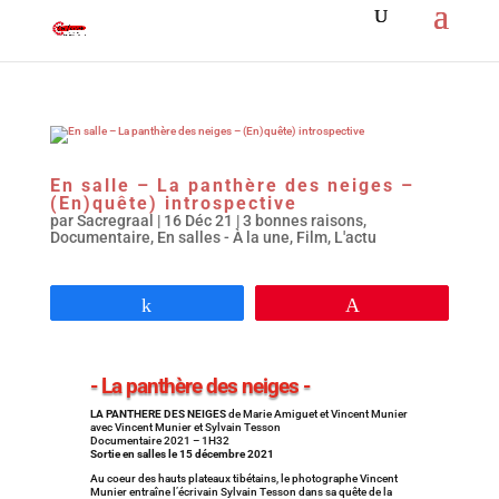
En salle – La panthère des neiges –
(En)quête) introspective
par
Sacregraal
|
16 Déc 21
|
3 bonnes raisons
,
Documentaire
,
En salles - À la une
,
Film
,
L'actu
Partagez
Épingle
- La panthère des neiges -
LA PANTHERE DES NEIGES
de Marie Amiguet et Vincent Munier
avec Vincent Munier et Sylvain Tesson
Documentaire 2021 – 1H32
Sortie en salles le 15 décembre 2021
Au coeur des hauts plateaux tibétains, le photographe Vincent
Munier entraîne l’écrivain Sylvain Tesson dans sa quête de la