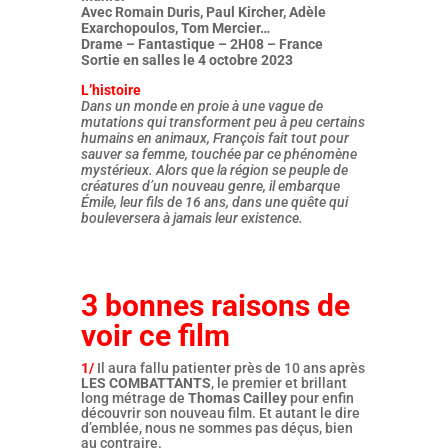
Avec Romain Duris, Paul Kircher, Adèle
Exarchopoulos, Tom Mercier…
Drame – Fantastique – 2H08 – France
Sortie en salles le 4 octobre 2023
L’histoire
Dans un monde en proie à une vague de
mutations qui transforment peu à peu certains
humains en animaux, François fait tout pour
sauver sa femme, touchée par ce phénomène
mystérieux. Alors que la région se peuple de
créatures d’un nouveau genre, il embarque
Émile, leur fils de 16 ans, dans une quête qui
bouleversera à jamais leur existence.
3 bonnes raisons de
voir ce film
1/
Il aura fallu patienter près de 10 ans après
LES COMBATTANTS
, le premier et brillant
long métrage de
Thomas Cailley
pour enfin
découvrir son nouveau film. Et autant le dire
d’emblée, nous ne sommes pas déçus, bien
au contraire.