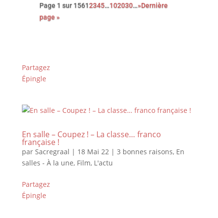
Page 1 sur 156
1
2
3
4
5
…
10
20
30
…
»
Dernière
page »
Partagez
Épingle
En salle – Coupez ! – La classe… franco
française !
par
Sacregraal
|
18 Mai 22
|
3 bonnes raisons
,
En
salles - À la une
,
Film
,
L'actu
Partagez
Épingle