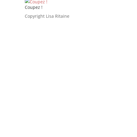
Coupez !
Copyright Lisa Ritaine
Divine surprise que la découverte
de ce film de Ryūsuke Hamaguchi
porté par le talent de Virginie Efira
et Tai Okamoto. Une œuvre
lumineuse et douce comme une
caresse dont le souvenir vous hante
très longtemps après l’avoir
découverte.