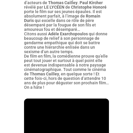
d’acteurs de
Thomas Cailley
.
Paul Kircher
révélé par
LE LYCÉEN
de
Christophe Honoré
porte le film sur ses jeunes épaules. Il est
absolument parfait, à l’image de
Romain
Duris
qui excelle dans ce rôle de père
désemparé par la fougue de son fils et
amoureux fou et désemparé…
Citons aussi
Adèle Exarchopoulos
qui donne
beaucoup de relief à son personnage de
gendarme empathique qui doit se battre
contre une hiérarchie enlisée dans un
sexisme d’un autre temps.
De film en film, la comédienne prouve qu’elle
peut tout jouer et surtout à quel point elle
est devenue indispensable à notre paysage
cinématographique. Tout comme le cinéma
de
Thomas Cailley
, en quelque sorte ! Et
cette fois-ci, hors de question d’attendre 10
ans de plus pour déguster son prochain film…
On a hâte !