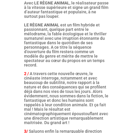
Avec
LE RÈGNE ANIMAL
, le réalisateur passe
à la vitesse supérieure et signe un grand film
d’auteur fantastique et populaire, à ne
surtout pas louper.
LE RÈGNE ANIMAL
est un film hybride et
passionnant, quelque part entre le
mélodrame, la fable écologique et le thriller
surnaturel avec une irruption étonnante du
fantastique dans le quotidien de ses
personnages. A ce titre la séquence
d’ouverture du film restera comme un
modèle du genre et mérite de mettre le
spectateur au cœur du propos en un temps
record.
2 /
A travers cette nouvelle œuvre, le
cinéaste interroge, notamment et avec
beaucoup de subtilité, notre rapport à la
nature et des conséquences qui se profilent
déjà dans nos vies de tous les jours. Alors
évidemment, nous sommes dans la fiction, le
fantastique et donc les humains sont
rappelés à leur condition animale. Et ça fait
mal ! Mais le résultat est
cinématographiquement époustouflant avec
une direction artistique remarquablement
maitrisée. Du grand art !
3/
Saluons enfin la remarquable direction