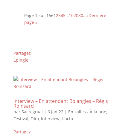
Page 1 sur 156
1
2
3
4
5
…
10
20
30
…
»
Dernière
page »
Partagez
Épingle
Interview – En attendant Bojangles – Régis
Roinsard
par
Sacregraal
|
6 Jan 22
|
En salles - À la une
,
Festival
,
Film
,
Interview
,
L'actu
Partagez