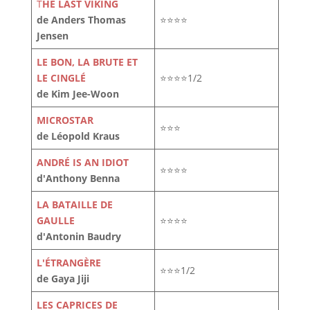
T
HE LAST VIKING
de Anders Thomas
⭐⭐⭐⭐
Jensen
LE BON, LA BRUTE ET
LE CINGLÉ
⭐⭐⭐⭐1/2
de Kim Jee-Woon
MICROSTAR
⭐⭐⭐
de Léopold Kraus
ANDRÉ IS AN IDIOT
⭐⭐⭐⭐
d'Anthony Benna
LA BATAILLE DE
GAULLE
⭐⭐⭐⭐
d'Antonin Baudry
L'ÉTRANGÈRE
⭐⭐⭐1/2
de Gaya Jiji
LES CAPRICES DE