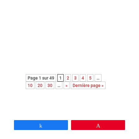
Découvrez le palmarès complet de
l’édition 2026 des Paris Film
Critics Awards qui se sont déroulés
le dimanche 8 février à Paris.
Page 1 sur 49
1
2
3
4
5
…
10
20
30
…
»
Dernière page »
Partagez
Épingle