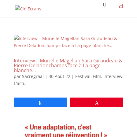
Interview – Murielle Magellan Sara Giraudeau &
Pierre Deladonchamps face à La page
blanche…
par
Sacregraal
|
30 Août 22
|
Festival
,
Film
,
Interview
,
L'actu
Partagez
Épingle
« Une adaptation, c’est
vraiment une réinvention ! »