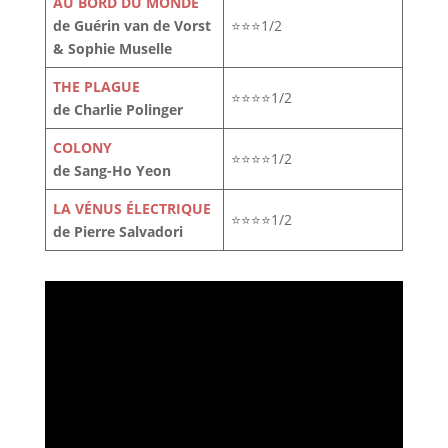
AU BORD DU MONDE
de Guérin van de Vorst
⭐⭐⭐1/2
& Sophie Muselle
THE PLAGUE
⭐⭐⭐⭐1/2
de Charlie Polinger
COLONY
⭐⭐⭐⭐1/2
de Sang-Ho Yeon
LA VÉNUS ÉLECTRIQUE
⭐⭐⭐⭐1/2
de Pierre Salvadori