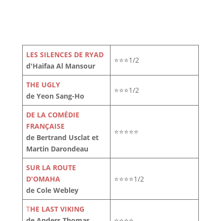
LES SILENCES DE RYAD
⭐⭐⭐1/2
d'Haifaa Al Mansour
THE UGLY
⭐⭐⭐1/2
de Yeon Sang-Ho
DE LA COMÉDIE
FRANÇAISE
⭐⭐⭐⭐⭐
de Bertrand Usclat et
Martin Darondeau
SUR LA ROUTE
D'OMAHA
⭐⭐⭐⭐1/2
de Cole Webley
T
HE LAST VIKING
de Anders Thomas
⭐⭐⭐⭐