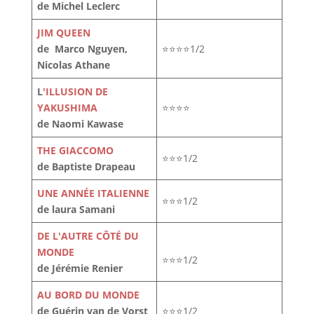
de Michel Leclerc
JIM QUEEN
de Marco Nguyen,
⭐⭐⭐⭐1/2
Nicolas Athane
L
'ILLUSION DE
YAKUSHIMA
⭐⭐⭐⭐
de Naomi Kawase
THE GIACCOMO
⭐⭐⭐1/2
de Baptiste Drapeau
UNE ANNÉE ITALIENNE
⭐⭐⭐1/2
de laura Samani
DE L'AUTRE CÔTÉ DU
MONDE
⭐⭐⭐1/2
de Jérémie Renier
AU BORD DU MONDE
de Guérin van de Vorst
⭐⭐⭐1/2