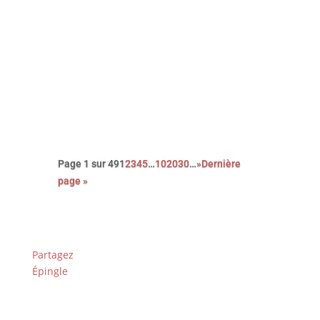
Découvrez le palmarès complet de
l’édition 2026 des Paris Film
Critics Awards qui se sont déroulés
le dimanche 8 février à Paris.
Page 1 sur 49
1
2
3
4
5
…
10
20
30
…
»
Dernière
page »
Partagez
Épingle