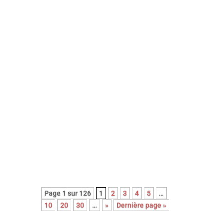
Avec cette nouvelle adaptation du
roman noir Le couperet, après celle
de Costa Gavras, Park Chan-Wook
nous régale d’une réjouissante et
féroce satire du capitalisme.
Page 1 sur 126
1
2
3
4
5
…
10
20
30
…
»
Dernière page »