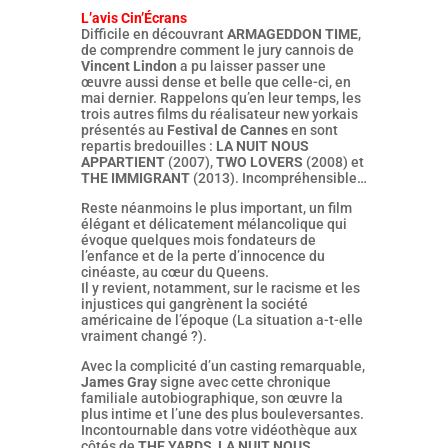
L’avis Cin’Écrans
Difficile en découvrant
ARMAGEDDON TIME
,
de comprendre comment le jury cannois de
Vincent Lindon
a pu laisser passer une
œuvre aussi dense et belle que celle-ci, en
mai dernier. Rappelons qu’en leur temps, les
trois autres films du réalisateur new yorkais
présentés au
Festival de Cannes
en sont
repartis bredouilles :
LA NUIT NOUS
APPARTIENT
(2007),
TWO LOVERS
(2008) et
THE IMMIGRANT
(2013). Incompréhensible…
Reste néanmoins le plus important, un film
élégant et délicatement mélancolique qui
évoque quelques mois fondateurs de
l’enfance et de la perte d’innocence du
cinéaste, au cœur du Queens.
Il y revient, notamment, sur le racisme et les
injustices qui gangrènent la société
américaine de l’époque (La situation a-t-elle
vraiment changé ?).
Avec la complicité d’un casting remarquable,
James Gray
signe avec cette chronique
familiale autobiographique, son œuvre la
plus intime et l’une des plus bouleversantes.
Incontournable dans votre vidéothèque aux
côtés de
THE YARDS
,
LA NUIT NOUS