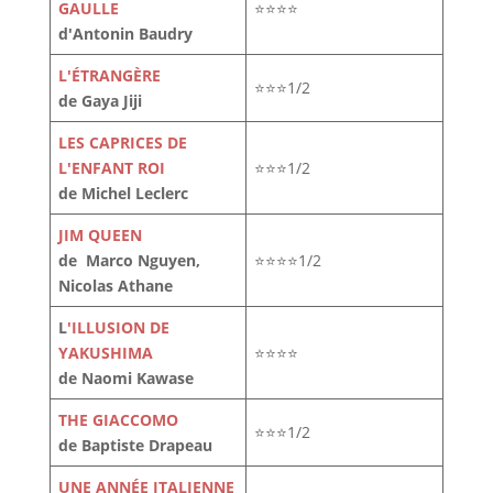
GAULLE
⭐⭐⭐⭐
d'Antonin Baudry
L'ÉTRANGÈRE
⭐⭐⭐1/2
de Gaya Jiji
LES CAPRICES DE
L'ENFANT ROI
⭐⭐⭐1/2
de Michel Leclerc
JIM QUEEN
de Marco Nguyen,
⭐⭐⭐⭐1/2
Nicolas Athane
L
'ILLUSION DE
YAKUSHIMA
⭐⭐⭐⭐
de Naomi Kawase
THE GIACCOMO
⭐⭐⭐1/2
de Baptiste Drapeau
UNE ANNÉE ITALIENNE