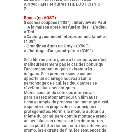
APPARTIENT
et autres
THE LOST CITY OF
Z
!
Bonus (en VOST)
3 scènes coupées (4’08”) : Interview de Paul
– À la maison après les funérailles – L’adieu
à Ted
« Casting : comment interpréter une famille »
(4’08”)
« Grandir en étant un Gray » (3’50”)
« L’héritage d’un grand-père » (3’40”)
Si le film ne prête guère à la critique, ce n’est
malheureusement pas le cas des bonus qui
l’accompagnent et qui s’avèrent très
inégaux. Si la première scène coupée
apporte un éclairage nouveau sur le
personnage de Paul, les deux autres se
révèlent plus anecdotiques.
Même constat du côté des interviews ! Il
parait assez étonnant pour un film aussi
riche et ample de proposer un montage aussi
« speed » des propos de ses principaux
protagonistes. Hormis le module autour du
thème du grand-père dont le montage prend
un peu plus son temps, sur les deux autres,
on se perd littéralement entre les interviews
promo, les extraits de film, les séquences de