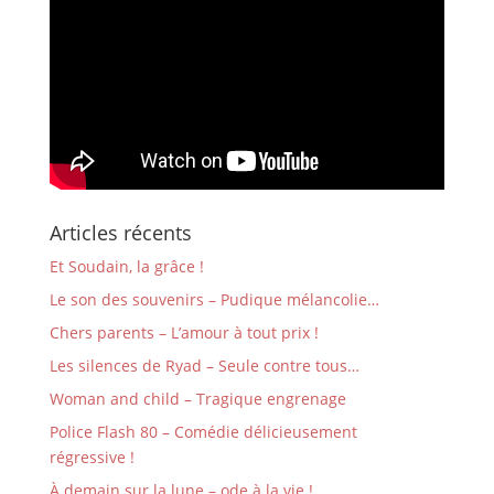
Articles récents
Et Soudain, la grâce !
Le son des souvenirs – Pudique mélancolie…
Chers parents – L’amour à tout prix !
Les silences de Ryad – Seule contre tous…
Woman and child – Tragique engrenage
Police Flash 80 – Comédie délicieusement
régressive !
À demain sur la lune – ode à la vie !