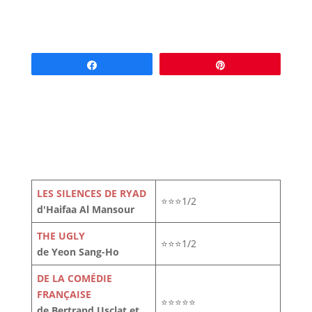
Partagez
Épingle
LES SILENCES DE RYAD
⭐⭐⭐1/2
d'Haifaa Al Mansour
THE UGLY
⭐⭐⭐1/2
de Yeon Sang-Ho
DE LA COMÉDIE
FRANÇAISE
⭐⭐⭐⭐⭐
de Bertrand Usclat et