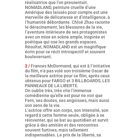
réalisatrice que l’on pressentait.
NOMADLAND, peinture cruelle d’une
Amérique des laissés pour compte est une
merveille de délicatesse et d’intelligence, à
l’humanité débordante. Chloé Zhao raconte
le déracinement, les blessures de la vie,
l’aventure intérieure de ses protagonistes
avec un mise en scène ample, inspirée et
poétique qui ose les grands espaces.
Résultat, NOMADLAND est un magnifique
écrin pour ce récit introspectif et souvent
bouleversant.
2 /
Frances McDormand, qui est à l’initiative
du film, n’a pas volé son troisième Oscar de
la meilleure actrice pour ce film, après ceux
obtenus pour FARGO et 3 BILLBOARDS, LES
PANNEAUX DE LA LIBERTE.
On oublie très, très vite l’immense
comédienne qu’elle est pour ne voir que
Fern, ses doutes, ses angoisses, mais aussi
son sens de la vie.
L’actrice offre son corps, son intensité, son
regard à cette femme seule, obligée à se
réinventer, qui se bat au quotidien et survit
grâce à des amitiés et des rencontres
souvent furtives, mais tellement
indispensables. Le prix de la liberté, sa