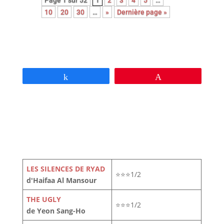
Page 1 sur 52
1
2
3
4
5
…
10
20
30
…
»
Dernière page »
Partagez
Épingle
LES SILENCES DE RYAD
⭐⭐⭐1/2
d'Haifaa Al Mansour
THE UGLY
⭐⭐⭐1/2
de Yeon Sang-Ho