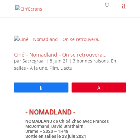
Ciné – Nomadland – On se retrouvera…
par
Sacregraal
|
8 Juin 21
|
3 bonnes raisons
,
En
salles - À la une
,
Film
,
L'actu
Partagez
Épingle
- NOMADLAND -
NOMADLAND
de Chloé Zhao avec Frances
McDormand, David Strathairn…
Drame – 2020 – 1H48
Sortie en salles le 23 juin 2021