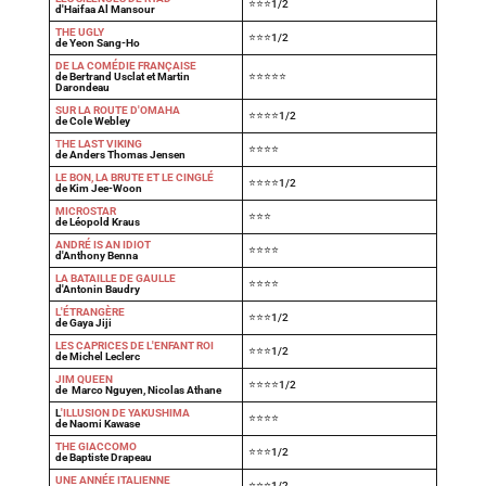
⭐⭐⭐1/2
d'Haifaa Al Mansour
THE UGLY
⭐⭐⭐1/2
de Yeon Sang-Ho
DE LA COMÉDIE FRANÇAISE
de Bertrand Usclat et Martin
⭐⭐⭐⭐⭐
Darondeau
SUR LA ROUTE D'OMAHA
⭐⭐⭐⭐1/2
de Cole Webley
T
HE LAST VIKING
⭐⭐⭐⭐
de Anders Thomas Jensen
LE BON, LA BRUTE ET LE CINGLÉ
⭐⭐⭐⭐1/2
de Kim Jee-Woon
MICROSTAR
⭐⭐⭐
de Léopold Kraus
ANDRÉ IS AN IDIOT
⭐⭐⭐⭐
d'Anthony Benna
LA BATAILLE DE GAULLE
⭐⭐⭐⭐
d'Antonin Baudry
L'ÉTRANGÈRE
⭐⭐⭐1/2
de Gaya Jiji
LES CAPRICES DE L'ENFANT ROI
⭐⭐⭐1/2
de Michel Leclerc
JIM QUEEN
⭐⭐⭐⭐1/2
de Marco Nguyen, Nicolas Athane
L
'ILLUSION DE YAKUSHIMA
⭐⭐⭐⭐
de Naomi Kawase
THE GIACCOMO
⭐⭐⭐1/2
de Baptiste Drapeau
UNE ANNÉE ITALIENNE
⭐⭐⭐1/2