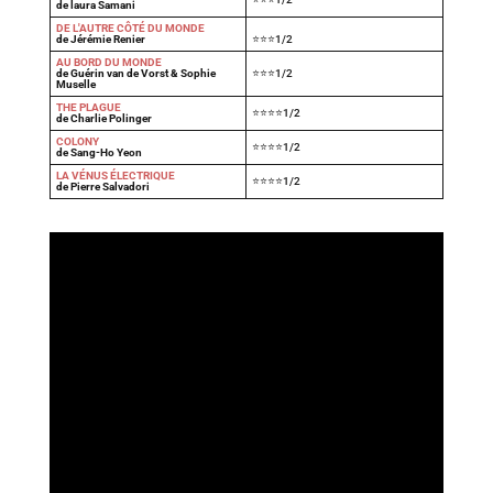
de laura Samani
DE L'AUTRE CÔTÉ DU MONDE
de Jérémie Renier
⭐⭐⭐1/2
AU BORD DU MONDE
de Guérin van de Vorst & Sophie
⭐⭐⭐1/2
Muselle
THE PLAGUE
⭐⭐⭐⭐1/2
de Charlie Polinger
COLONY
⭐⭐⭐⭐1/2
de Sang-Ho Yeon
LA VÉNUS ÉLECTRIQUE
⭐⭐⭐⭐1/2
de Pierre Salvadori