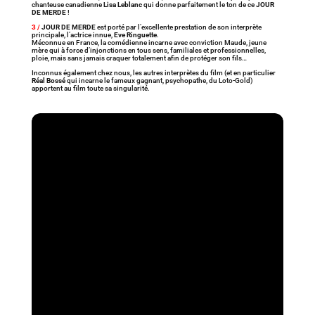
chanteuse canadienne
Lisa Leblanc
qui donne parfaitement le ton de ce
JOUR
DE MERDE
!
3 /
JOUR DE MERDE
est porté par l’excellente prestation de son interprète
principale, l’actrice innue,
Eve Ringuette
.
Méconnue en France, la comédienne incarne avec conviction Maude, jeune
mère qui à force d’injonctions en tous sens, familiales et professionnelles,
ploie, mais sans jamais craquer totalement afin de protéger son fils…
Inconnus également chez nous, les autres interprètes du film (et en particulier
Réal Bossé
qui incarne le fameux gagnant, psychopathe, du Loto-Gold)
apportent au film toute sa singularité.