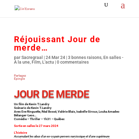
Réjouissant Jour de
merde…
par
Sacregraal
|
24 Mar 24
|
3 bonnes raisons
,
En salles -
À la une
,
Film
,
L'actu
|
0 commentaires
Partagez
Épingle
JOUR DE MERDE
Un film de Kevin T.Landry
Scénario de Kevin T.Landry
Avec Eve Ringuette, Réal Bossé, Valérie Blais, Isabelle Giroux, Louka Amadeo
Bélanger-Leos…
Comédie – Thriller – 1h31 – Québec
Sortie en salles le 27 mars 2024
L’histoire
Accumulant les abus d’un ex-copain pervers narcissique et d’une supérieure