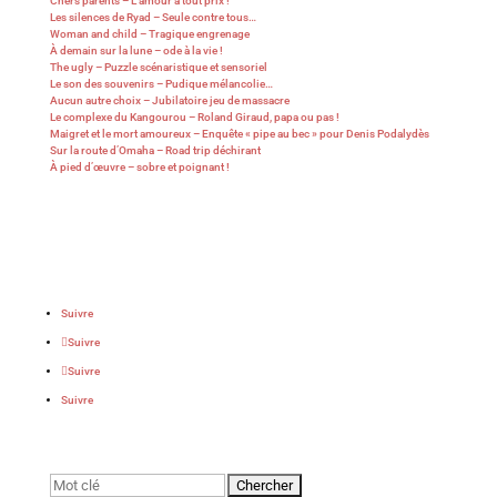
Chers parents – L’amour à tout prix !
Les silences de Ryad – Seule contre tous…
Woman and child – Tragique engrenage
À demain sur la lune – ode à la vie !
The ugly – Puzzle scénaristique et sensoriel
Le son des souvenirs – Pudique mélancolie…
Aucun autre choix – Jubilatoire jeu de massacre
Le complexe du Kangourou – Roland Giraud, papa ou pas !
Maigret et le mort amoureux – Enquête « pipe au bec » pour Denis Podalydès
Sur la route d’Omaha – Road trip déchirant
À pied d’œuvre – sobre et poignant !
Suivre
Suivre
Suivre
Suivre
Rechercher: