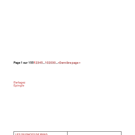
Avec sa nouvelle comédie, portée par le
génial Mads Mikkelsen, le réalisateur danois
Anders Thomas Jensen signe une
réjouissante farce noire et cruelle. Un film
qui, contre toute attente, célèbre la
bienveillance et la singularité des êtres …
Page 1 sur 155
1
2
3
4
5
…
10
20
30
…
»
Dernière page »
Partagez
Épingle
LES SILENCES DE RYAD