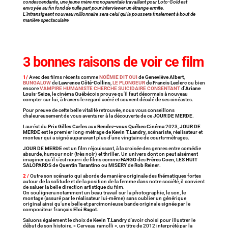
condescendante, une jeune mère monoparentale travaillant pour Loto-Gold est
envoyée au fin fond de nulle part pour interviewer un étrange ermite.
L’intransigeant nouveau millionnaire sera celui qui la poussera finalement à bout de
manière spectaculaire
3 bonnes raisons de voir ce film
1/
Avec des films récents comme
NOÉMIE DIT OUI
de
Geneviève Albert
,
BUNGALOW
de
Lawrence Côté-Collins
,
LE PLONGEUR
de
Francis Leclerc
ou bien
encore
VAMPIRE HUMANISTE CHERCHE SUICIDAIRE CONSENTANT
d’
Ariane
Louis-Seize
, le cinéma Québécois prouve qu’il faut désormais à nouveau
compter sur lui, à travers le regard acéré et souvent décalé de ses cinéastes.
Pour preuve de cette belle vitalité retrouvée, nous vous conseillons
chaleureusement de vous aventurer à la découverte de ce
JOUR DE MERDE
.
Lauréat du
Prix Gilles Carles
aux
Rendez-vous Québec Cinéma
2023,
JOUR DE
MERDE
est le premier long-métrage de
Kevin T.Landry
, scénariste, réalisateur et
monteur qui a signé auparavant plus d’une vingtaine de courts-métrages.
JOUR DE MERDE
est un film réjouissant, à la croisée des genres entre comédie
absurde, humour noir (très noir) et thriller. Un univers dont on peut aisément
imaginer qu’il s’est nourri de films comme
FARGO
des
Frères Coen
,
LES HUIT
SALOPARDS
de
Quentin Tarantino
ou
MISERY
de
Rob Reiner
.
2 /
Outre son scénario qui aborde de manière originale des thématiques fortes
autour de la solitude et de la position de la femme dans notre société, il convient
de saluer la belle direction artistique du film.
On soulignera notamment un beau travail sur la photographie, le son, le
montage (assuré par le réalisateur lui-même) sans oublier un générique
original ainsi qu’une belle et parcimonieuse bande originale signée par le
compositeur français
Eloi Ragot
.
Saluons également le choix de
Kevin T.Landry
d’avoir choisi pour illustrer le
début de son histoire, « Cerveau ramolli », un titre de 2012 interprété par la