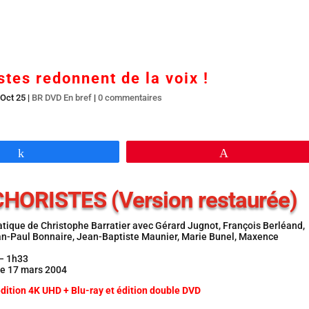
Accueil
En salles
BR DVD…
Interviews
L’
stes redonnent de la voix !
 Oct 25
|
BR DVD En bref
|
0 commentaires
Partagez
Épingle
CHORISTES (Version restaurée)
ique de Christophe Barratier avec Gérard Jugnot, François Berléand,
n-Paul Bonnaire, Jean-Baptiste Maunier, Marie Bunel, Maxence
– 1h33
 le 17 mars 2004
édition 4K UHD + Blu-ray et édition double DVD