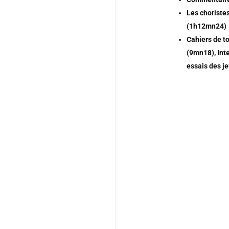
Les choristes
(1h12mn24)
Cahiers de t
(9mn18), Int
essais des j
Si elle n’évi
réussit néan
dialogues et