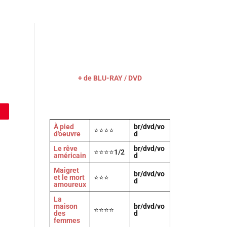
Actu
Vidéos
A propos
Contact
+ de BLU-RAY / DVD
À pied
br/dvd/vo
⭐⭐⭐⭐
d'oeuvre
d
Le rêve
br/dvd/vo
⭐⭐⭐⭐1/2
américain
d
Maigret
br/dvd/vo
et le mort
⭐⭐⭐
d
amoureux
La
maison
br/dvd/vo
⭐⭐⭐⭐
des
d
femmes