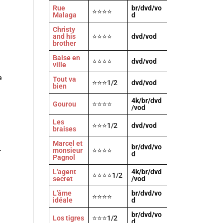
Rue
br/dvd/vo
⭐⭐⭐⭐
Malaga
d
Christy
and his
⭐⭐⭐⭐
dvd/vod
brother
Baise en
⭐⭐⭐⭐
dvd/vod
ville
e
Tout va
⭐⭐⭐1/2
dvd/vod
bien
4k/br/dvd
Gourou
⭐⭐⭐⭐
/vod
Les
⭐⭐⭐1/2
dvd/vod
braises
Marcel et
br/dvd/vo
.
monsieur
⭐⭐⭐⭐
d
Pagnol
L'agent
4k/br/dvd
⭐⭐⭐⭐1/2
secret
/vod
L'âme
br/dvd/vo
⭐⭐⭐⭐
idéale
d
br/dvd/vo
Los tigres
⭐⭐⭐1/2
d