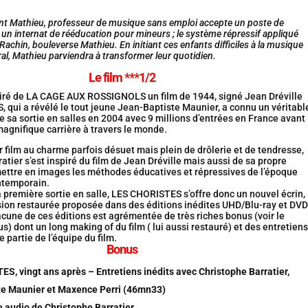
t Mathieu, professeur de musique sans emploi accepte un poste de
 un internat de rééducation pour mineurs ; le système répressif appliqué
, Rachin, bouleverse Mathieu. En initiant ces enfants difficiles à la musique
al, Mathieu parviendra à transformer leur quotidien.
Le film ***1/2
iré de LA CAGE AUX ROSSIGNOLS un film de 1944, signé Jean Dréville
qui a révélé le tout jeune Jean-Baptiste Maunier, a connu un véritabl
e sa sortie en salles en 2004 avec 9 millions d’entrées en France avant
 magnifique carrière à travers le monde.
 film au charme parfois désuet mais plein de drôlerie et de tendresse,
atier s’est inspiré du film de Jean Dréville mais aussi de sa propre
ettre en images les méthodes éducatives et répressives de l’époque
ntemporain.
 première sortie en salle, LES CHORISTES s’offre donc un nouvel écrin,
sion restaurée proposée dans des éditions inédites UHD/Blu-ray et DVD
cune de ces éditions est agrémentée de très riches bonus (voir le
us) dont un long making of du film ( lui aussi restauré) et des entretiens
 partie de l’équipe du film.
Bonus
S, vingt ans après – Entretiens inédits avec Christophe Barratier,
e Maunier et Maxence Perri (46mn33)
audio de Christophe Barratier