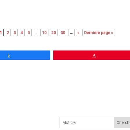
, apaisé et souvent bouleversant sur la fin de vie. À découvrir !
1
2
3
4
5
…
10
20
30
…
»
Dernière page »
Partagez
Épingle