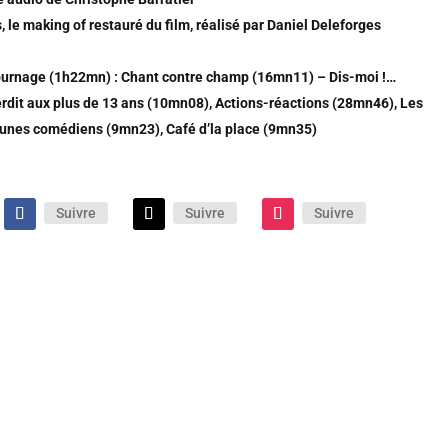
, le making of restauré du film, réalisé par Daniel Deleforges
ournage (1h22mn) : Chant contre champ (16mn11) – Dis-moi !…
erdit aux plus de 13 ans (10mn08), Actions-réactions (28mn46), Les
eunes comédiens (9mn23), Café d’la place (9mn35)
Suivre
Suivre
Suivre
te pas une certaine théâtralité, cette comédie de mœurs familiale
moins son passage au cinéma grâce au piquant de ses
 au jeu savoureux de ses formidables interprètes.