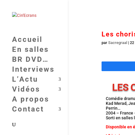
Les chori
Accueil
par
Sacregraal
|
22
En salles
BR DVD…
Interviews
L’Actu
LES 
Vidéos
A propos
Comédie dramat
Kad Merad, Jea
Contact
Perrin…
2004 – France 
Sorti en salles
Disponible en 