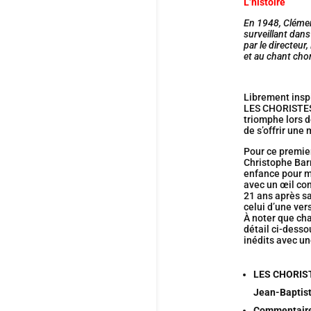
L’histoire
En 1948, Clémen
surveillant dans
par le directeur
et au chant chor
Librement insp
LES CHORISTES, 
triomphe lors d
de s’offrir une
Pour ce premier
Christophe Barr
enfance pour m
avec un œil co
21 ans après sa
celui d’une ver
À noter que cha
détail ci-desso
inédits avec une
LES CHORISTE
Jean-Baptist
Commentaire 