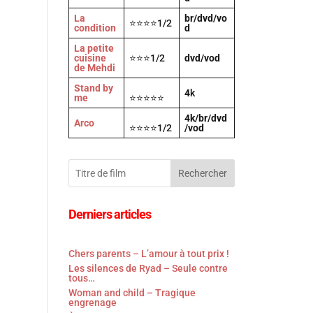
La
br/dvd/vo
⭐⭐⭐⭐1/2
condition
d
La petite
cuisine
⭐⭐⭐1/2
dvd/vod
de Mehdi
Stand by
4
k
me
⭐⭐⭐⭐⭐
4k/br/dvd
Arco
⭐⭐⭐⭐1/2
/vod
Rechercher
Derniers articles
Chers parents – L’amour à tout prix !
Les silences de Ryad – Seule contre
tous…
Woman and child – Tragique
engrenage