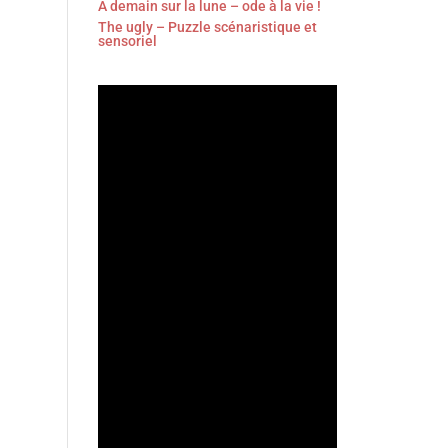
À demain sur la lune – ode à la vie !
The ugly – Puzzle scénaristique et
sensoriel