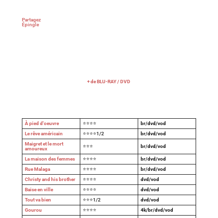
Partagez
Épingle
+ de BLU-RAY / DVD
À pied d'oeuvre
⭐⭐⭐⭐
br/dvd/vod
Le rêve américain
⭐⭐⭐⭐1/2
br/dvd/vod
Maigret et le mort
⭐⭐⭐
br/dvd/vod
amoureux
La maison des femmes
⭐⭐⭐⭐
br/dvd/vod
Rue Malaga
⭐⭐⭐⭐
br/dvd/vod
Christy and his brother
⭐⭐⭐⭐
dvd/vod
Baise en ville
⭐⭐⭐⭐
dvd/vod
Tout va bien
⭐⭐⭐1/2
dvd/vod
Gourou
⭐⭐⭐⭐
4k/br/dvd/vod