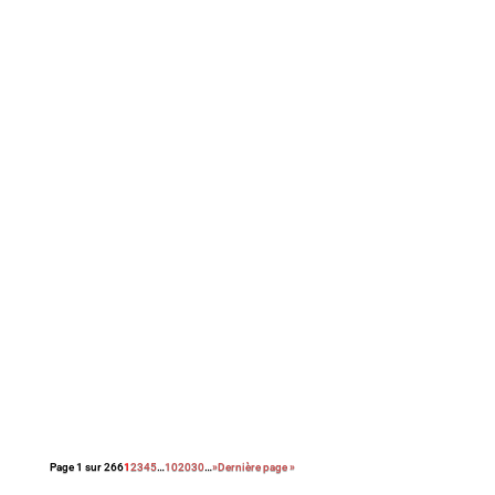
Avec ce drame social en forme de polar,
Haifaa Al Mansour signe un retour engagé et
efficace dans les salles obscures. La
réalisatrice saoudienne de Wadjda confirme
ici la singularité de son regard sur la
condition féminine dans son pays.
Dans ce dernier film, le réalisateur de La loi
de Téhéran dresse le portrait sans fard d’une
mère victime de l’oppression patriarcale, en
quête de justice. Utile mais éprouvant.
Page 1 sur 266
1
2
3
4
5
…
10
20
30
…
»
Dernière page »