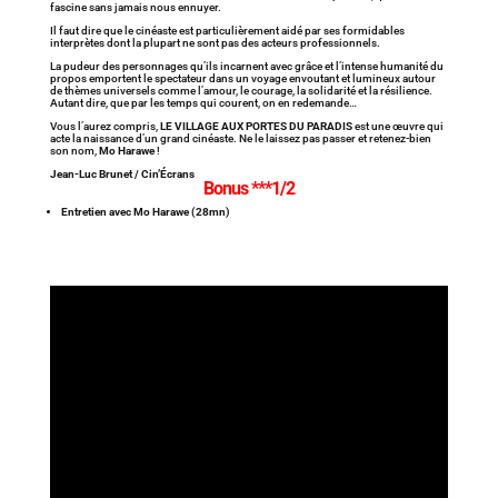
fascine sans jamais nous ennuyer.
Il faut dire que le cinéaste est particulièrement aidé par ses formidables
interprètes dont la plupart ne sont pas des acteurs professionnels.
La pudeur des personnages qu’ils incarnent avec grâce et l’intense humanité du
propos emportent le spectateur dans un voyage envoutant et lumineux autour
de thèmes universels comme l’amour, le courage, la solidarité et la résilience.
Autant dire, que par les temps qui courent, on en redemande…
Vous l’aurez compris,
LE VILLAGE AUX PORTES DU PARADIS
est une œuvre qui
acte la naissance d’un grand cinéaste. Ne le laissez pas passer et retenez-bien
son nom,
Mo Harawe
!
Jean-Luc Brunet / Cin’Écrans
Bonus ***1/2
Entretien avec Mo Harawe (28mn)