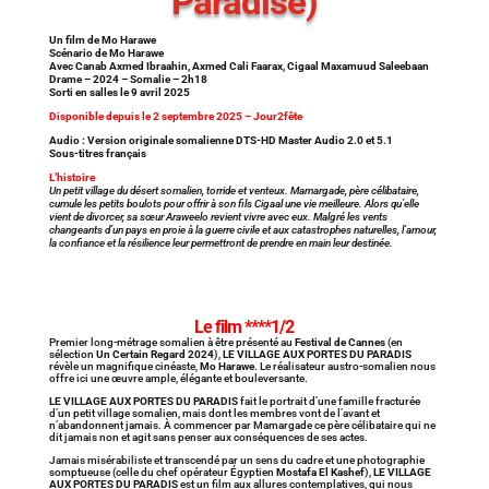
Paradise)
Un film de Mo Harawe
Scénario de Mo Harawe
Avec Canab Axmed Ibraahin, Axmed Cali Faarax, Cigaal Maxamuud Saleebaan
Drame – 2024 – Somalie – 2h18
Sorti en salles le 9 avril 2025
Disponible depuis le 2 septembre 2025 – Jour2fête
Audio : Version originale somalienne DTS-HD Master Audio 2.0 et 5.1
Sous-titres français
L’histoire
Un petit village du désert somalien, torride et venteux. Mamargade, père célibataire,
cumule les petits boulots pour offrir à son fils Cigaal une vie meilleure. Alors qu’elle
vient de divorcer, sa sœur Araweelo revient vivre avec eux. Malgré les vents
changeants d’un pays en proie à la guerre civile et aux catastrophes naturelles, l’amour,
la confiance et la résilience leur permettront de prendre en main leur destinée.
Le film ****1/2
Premier long-métrage somalien à être présenté au
Festival de Cannes
(en
sélection
Un Certain Regard 2024
),
LE VILLAGE AUX PORTES DU PARADIS
révèle un magnifique cinéaste,
Mo Harawe
. Le réalisateur austro-somalien nous
offre ici une œuvre ample, élégante et bouleversante.
LE VILLAGE AUX PORTES DU PARADIS
fait le portrait d’une famille fracturée
d’un petit village somalien, mais dont les membres vont de l’avant et
n’abandonnent jamais. À commencer par Mamargade ce père célibataire qui ne
dit jamais non et agit sans penser aux conséquences de ses actes.
Jamais misérabiliste et transcendé par un sens du cadre et une photographie
somptueuse (celle du chef opérateur Égyptien
Mostafa El Kashef
),
LE VILLAGE
AUX PORTES DU PARADIS
est un film aux allures contemplatives, qui nous