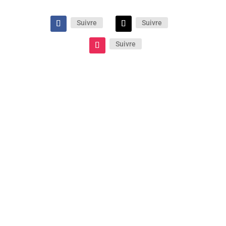
Suivre
Suivre
Suivre
Si elle n’évite pas une certaine théâtralité,
cette comédie de mœurs familiale réussit
néanmoins son passage au cinéma grâce au
piquant de ses dialogues et au jeu savoureux
de ses formidables interprètes.