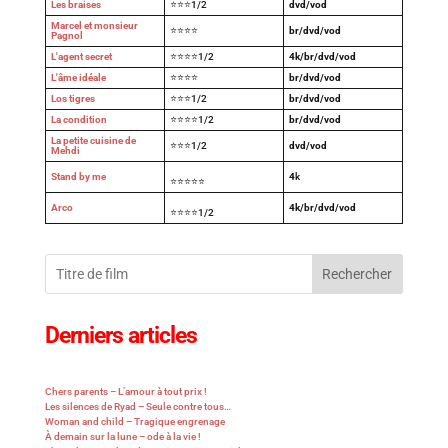
Les braises
⭐⭐⭐1/2
dvd/vod
Marcel et monsieur
⭐⭐⭐⭐
br/dvd/vod
Pagnol
L'agent secret
⭐⭐⭐⭐1/2
4k/br/dvd/vod
L'âme idéale
⭐⭐⭐⭐
br/dvd/vod
Los tigres
⭐⭐⭐1/2
br/dvd/vod
La condition
⭐⭐⭐⭐1/2
br/dvd/vod
La petite cuisine de
⭐⭐⭐1/2
dvd/vod
Mehdi
Stand by me
4
k
⭐⭐⭐⭐⭐
Arco
4k/br/dvd/vod
⭐⭐⭐⭐1/2
Rechercher
Derniers articles
Chers parents – L’amour à tout prix !
Les silences de Ryad – Seule contre tous…
Woman and child – Tragique engrenage
À demain sur la lune – ode à la vie !