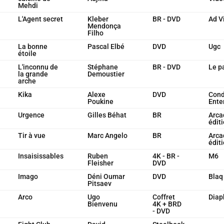
Mehdi
L'Agent secret
Kleber
BR - DVD
Ad V
Mendonça
Filho
La bonne
Pascal Elbé
DVD
Ugc
étoile
L'inconnu de
Stéphane
BR - DVD
Le p
la grande
Demoustier
arche
Kika
Alexe
DVD
Cond
Poukine
Ente
Urgence
Gilles Béhat
BR
Arca
édit
Tir à vue
Marc Angelo
BR
Arca
édit
Insaisissables
Ruben
4K - BR -
M6
Fleisher
DVD
Imago
Déni Oumar
DVD
Blaq
Pitsaev
Arco
Ugo
Coffret
Diap
Bienvenu
4K + BRD
- DVD