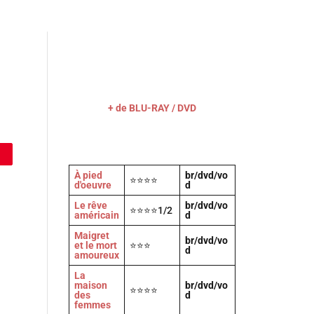
Actu
Vidéos
A propos
Contact
+ de BLU-RAY / DVD
À pied
br/dvd/vo
⭐⭐⭐⭐
d'oeuvre
d
Le rêve
br/dvd/vo
⭐⭐⭐⭐1/2
américain
d
Maigret
br/dvd/vo
et le mort
⭐⭐⭐
d
amoureux
La
maison
br/dvd/vo
⭐⭐⭐⭐
des
d
femmes