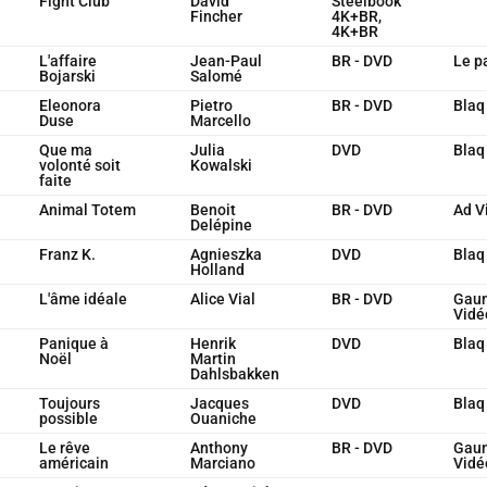
Fight Club
David
Steelbook
Fincher
4K+BR,
4K+BR
L'affaire
Jean-Paul
BR - DVD
Le p
Bojarski
Salomé
Eleonora
Pietro
BR - DVD
Blaq
Duse
Marcello
Que ma
Julia
DVD
Blaq
volonté soit
Kowalski
faite
Animal Totem
Benoit
BR - DVD
Ad V
Delépine
Franz K.
Agnieszka
DVD
Blaq
Holland
L'âme idéale
Alice Vial
BR - DVD
Gau
Vidé
Panique à
Henrik
DVD
Blaq
Noël
Martin
Dahlsbakken
Toujours
Jacques
DVD
Blaq
possible
Ouaniche
Le rêve
Anthony
BR - DVD
Gau
américain
Marciano
Vidé