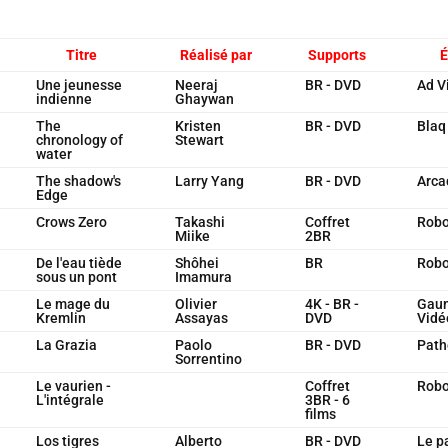
Titre
Réalisé par
Supports
É
Une jeunesse
Neeraj
BR - DVD
Ad V
indienne
Ghaywan
The
Kristen
BR - DVD
Blaq
chronology of
Stewart
water
The shadow's
Larry Yang
BR - DVD
Arca
Edge
Crows Zero
Takashi
Coffret
Robo
Miike
2BR
De l'eau tiède
Shôhei
BR
Robo
sous un pont
Imamura
Le mage du
Olivier
4K - BR -
Gau
Kremlin
Assayas
DVD
Vidé
La Grazia
Paolo
BR - DVD
Path
Sorrentino
Le vaurien -
Coffret
Robo
L'intégrale
3BR - 6
films
Los tigres
Alberto
BR - DVD
Le p