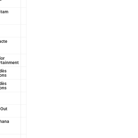
itam
acte
or
rtainment
dès
ions
dès
ions
 Out
hana