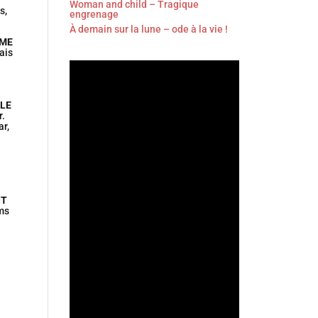
Woman and child – Tragique
s,
engrenage
À demain sur la lune – ode à la vie !
MME
ais
LE
r.
ar,
IT
lms