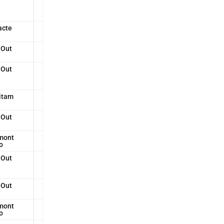
acte
 Out
 Out
itam
 Out
mont
o
 Out
 Out
mont
o