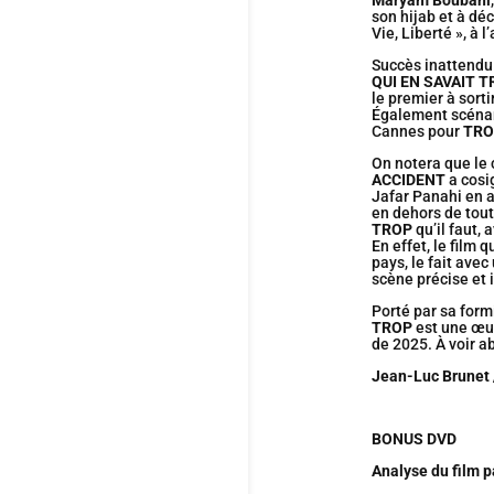
Maryam Boubani
son hijab et à dé
Vie, Liberté », à 
Succès inattendu 
QUI EN SAVAIT 
le premier à sorti
Également scénari
Cannes pour
TRO
On notera que le 
ACCIDENT
a cosi
Jafar Panahi en a
en dehors de tout
TROP
qu’il faut, a
En effet, le film
pays, le fait ave
scène précise et
Porté par sa form
TROP
est une œuv
de 2025. À voir ab
Jean-Luc Brunet 
BONUS DVD
Analyse du film p