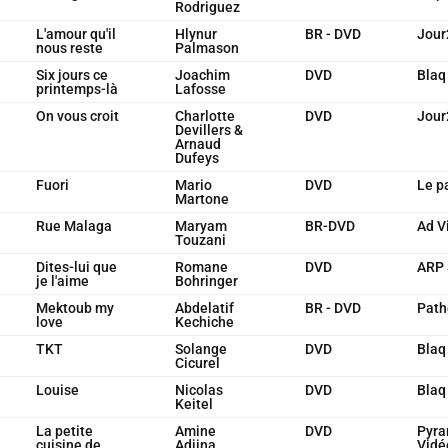
Rodriguez
L'amour qu'il
Hlynur
BR - DVD
Jour
nous reste
Palmason
Six jours ce
Joachim
DVD
Blaq
printemps-là
Lafosse
On vous croit
Charlotte
DVD
Jour
Devillers &
Arnaud
Dufeys
Fuori
Mario
DVD
Le p
Martone
Rue Malaga
Maryam
BR-DVD
Ad V
Touzani
Dites-lui que
Romane
DVD
ARP 
je l'aime
Bohringer
Mektoub my
Abdelatif
BR - DVD
Path
love
Kechiche
TKT
Solange
DVD
Blaq
Cicurel
Louise
Nicolas
DVD
Blaq
Keitel
La petite
Amine
DVD
Pyra
cuisine de
Adjina
Vidé