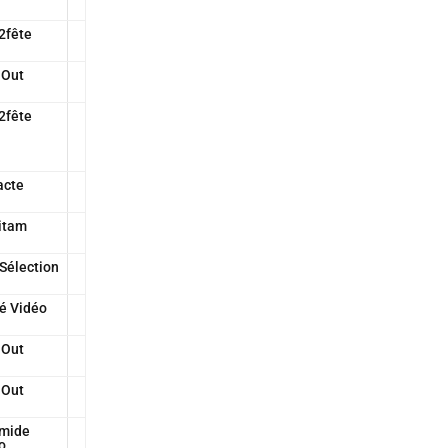
2fête
 Out
2fête
acte
itam
Sélection
é Vidéo
 Out
 Out
mide
o