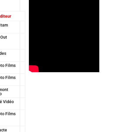
diteur
itam
 Out
des
to Films
to Films
mont
o
é Vidéo
to Films
acte