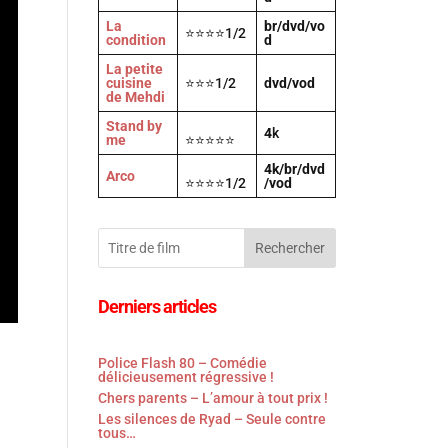
La
br/dvd/vo
⭐⭐⭐⭐1/2
condition
d
La petite
cuisine
⭐⭐⭐1/2
dvd/vod
de Mehdi
Stand by
4
k
me
⭐⭐⭐⭐⭐
4k/br/dvd
Arco
⭐⭐⭐⭐1/2
/vod
Rechercher
Derniers articles
Police Flash 80 – Comédie
délicieusement régressive !
Chers parents – L’amour à tout prix !
Les silences de Ryad – Seule contre
tous…