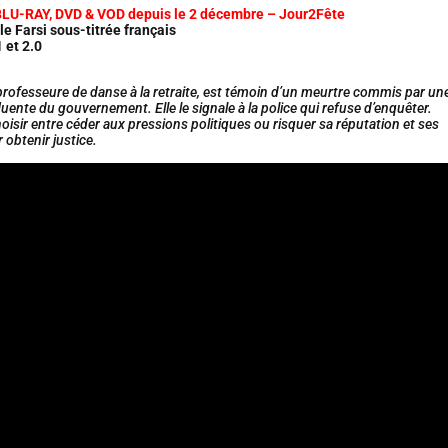
BLU-RAY, DVD & VOD depuis le 2 décembre –
Jour2Fête
le Farsi sous-titrée français
 et 2.0
 professeure de danse à la retraite, est témoin d’un meurtre commis par un
luente du gouvernement. Elle le signale à la police qui refuse d’enquêter.
choisir entre céder aux pressions politiques ou risquer sa réputation et ses
obtenir justice.