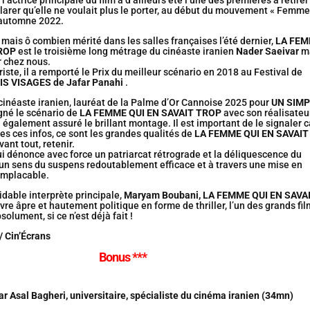
, l’actrice principale du film a d’ailleurs été l’une des premières à retirer
clarer qu’elle ne voulait plus le porter, au début du mouvement « Femme
l’automne 2022.
mais ô combien mérité dans les salles françaises l’été dernier,
LA FE
TROP
est le troisième long métrage du cinéaste iranien
Nader Saeivar
m
r chez nous.
ste, il a remporté le Prix du meilleur scénario en 2018 au Festival de
IS VISAGES de Jafar Panahi
.
cinéaste iranien, lauréat de la Palme d’Or Cannoise 2025 pour
UN SIMP
gné le scénario de
LA FEMME QUI EN SAVAIT TROP
avec son réalisateu
 également assuré le brillant montage. Il est important de le signaler c
es ces infos, ce sont les grandes qualités de
LA FEMME QUI EN SAVAIT
vant tout, retenir.
 qui dénonce avec force un patriarcat rétrograde et la déliquescence du
c un sens du suspens redoutablement efficace et à travers une mise en
 implacable.
idable interprète principale,
Maryam Boubani, LA FEMME QUI EN SAVA
re âpre et hautement politique en forme de thriller, l’un des grands fi
solument, si ce n’est déjà fait !
/ Cin’Écrans
Bonus ***
ar Asal Bagheri, universitaire, spécialiste du cinéma iranien (34mn)