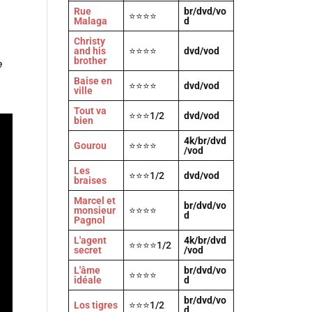
Rue
br/dvd/vo
⭐⭐⭐⭐
Malaga
d
Christy
and his
⭐⭐⭐⭐
dvd/vod
brother
e
Baise en
⭐⭐⭐⭐
dvd/vod
ville
Tout va
⭐⭐⭐1/2
dvd/vod
bien
4k/br/dvd
Gourou
⭐⭐⭐⭐
/vod
Les
⭐⭐⭐1/2
dvd/vod
braises
Marcel et
br/dvd/vo
monsieur
⭐⭐⭐⭐
d
Pagnol
L'agent
4k/br/dvd
⭐⭐⭐⭐1/2
secret
/vod
L'âme
br/dvd/vo
⭐⭐⭐⭐
idéale
d
br/dvd/vo
Los tigres
⭐⭐⭐1/2
d