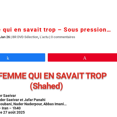
Accueil
En salles
BR DVD…
Interviews
L’
qui en savait trop – Sous pression…
 Jan 26
|
BR DVD Sélection
,
L'actu
|
0 commentaires
Partagez
Épingle
FEMME QUI EN SAVAIT TROP
(Shahed)
er Saeivar
der Saeivar et Jafar Panahi
oubani, Nader Naderpour, Abbas Imani…
 Iran – 1h40
 le 27 août 2025