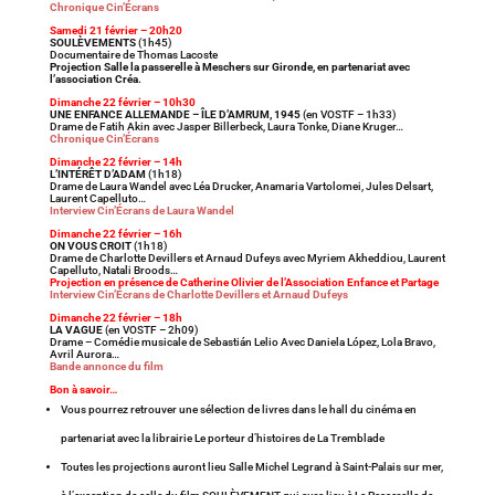
Chronique Cin’Écrans
Samedi 21 février – 20h20
SOULÈVEMENTS
(1h45)
Documentaire de Thomas Lacoste
Projection Salle la passerelle à Meschers sur Gironde, en partenariat avec
l’association Créa.
Dimanche 22 février – 10h30
UNE ENFANCE ALLEMANDE – ÎLE D’AMRUM, 1945
(en VOSTF – 1h33)
Drame de Fatih Akin avec Jasper Billerbeck, Laura Tonke, Diane Kruger…
Chronique Cin’Écrans
Dimanche 22 février – 14h
L’INTÉRÊT D’ADAM
(1h18)
Drame de Laura Wandel avec Léa Drucker, Anamaria Vartolomei, Jules Delsart,
Laurent Capelluto…
Interview Cin’Écrans de Laura Wandel
Dimanche 22 février – 16h
ON VOUS CROIT
(1h18)
Drame de Charlotte Devillers et Arnaud Dufeys avec Myriem Akheddiou, Laurent
Capelluto, Natali Broods…
Projection en présence de Catherine Olivier de l’Association Enfance et Partage
Interview Cin’Écrans de Charlotte Devillers et Arnaud Dufeys
Dimanche 22 février – 18h
LA VAGUE
(en VOSTF – 2h09)
Drame – Comédie musicale de Sebastián Lelio Avec Daniela López, Lola Bravo,
Avril Aurora…
Bande annonce du film
Bon à savoir…
Vous pourrez retrouver une sélection de livres dans le hall du cinéma en
partenariat avec la librairie Le porteur d’histoires de La Tremblade
Toutes les projections auront lieu Salle Michel Legrand à Saint-Palais sur mer,