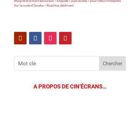
Maigret et le mort amoureux – Enquête « pipe au bec » pour Denis Podalydès
Sur la route d’Omaha – Road trip déchirant
A PROPOS DE CIN’ÉCRANS…