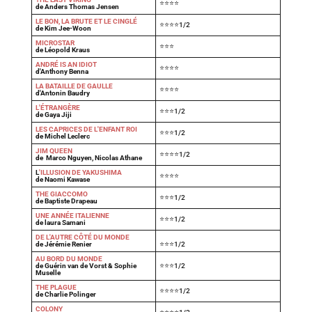
⭐⭐⭐⭐
de Anders Thomas Jensen
LE BON, LA BRUTE ET LE CINGLÉ
⭐⭐⭐⭐1/2
de Kim Jee-Woon
MICROSTAR
⭐⭐⭐
de Léopold Kraus
ANDRÉ IS AN IDIOT
⭐⭐⭐⭐
d'Anthony Benna
LA BATAILLE DE GAULLE
⭐⭐⭐⭐
d'Antonin Baudry
L'ÉTRANGÈRE
⭐⭐⭐1/2
de Gaya Jiji
LES CAPRICES DE L'ENFANT ROI
⭐⭐⭐1/2
de Michel Leclerc
JIM QUEEN
⭐⭐⭐⭐1/2
de Marco Nguyen, Nicolas Athane
L
'ILLUSION DE YAKUSHIMA
⭐⭐⭐⭐
de Naomi Kawase
THE GIACCOMO
⭐⭐⭐1/2
de Baptiste Drapeau
UNE ANNÉE ITALIENNE
⭐⭐⭐1/2
de laura Samani
DE L'AUTRE CÔTÉ DU MONDE
de Jérémie Renier
⭐⭐⭐1/2
AU BORD DU MONDE
de Guérin van de Vorst & Sophie
⭐⭐⭐1/2
Muselle
THE PLAGUE
⭐⭐⭐⭐1/2
de Charlie Polinger
COLONY