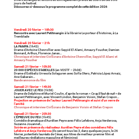
jours de festival.
Découvrez ci-dessous le programme complet de cette édition 2026
Vendredi 20 février – 18h30
Rencontre avec Laurent Petitmangin
à la librairie Le porteur d’histoires, à La
Tremblade
Vendredi 20 février – 21h
LA PAMPA
(1h43)
Drame d’Antoine Chevrollier avec Sayyid El Alami, Amaury Foucher, Damien
Bonnard, Arthus, Florence Janas…
Chronique et interview Cin’Écrans d’Antoine Chevrollier, Sayyid El Alami et
Amaury Foucher
Samedi 21 février – 10h30
20 000 ESPÈCES D’ABEILLES
(en VOSTF – 2h08)
Drame d’Estibaliz Urresola Solaguren avec Sofía Otero, Patricia López Arnaiz,
Ane Gabarain…
Bande annonce du film
Samedi 21 février – 14h30
JOUER AVEC LE FEU
(1h58)
Drame de Delphine et Muriel Coulin, d’après le roman «
Ce qu’il faut de nuit
» de
Laurent Petitmangin, avec Vincent Lindon, Benjamin Voisin, Stefan Crepon…
Projection en présence de l’auteur Laurent Petitmangin et suivi d’un verre de
l’amitié
Chronique et interview Cin’Écrans de Benjamin Voisin et Stefan Crepon
Samedi 21 février – 20h30
L’ÉPREUVE DU FEU
(1h45)
Comédie dramatique d’Aurélien Peyre avec Félix Lefebvre, Anja Verderosa,
Suzanne Jouannet…
Soirée en présence du réalisateur Aurélien Peyre et des comédiens Félix
Lefebvre et Anja Verderosa
(Ils seront tous les 3, dans quelques jours, le 26
février, potentiels lauréats de César, aux titres de meilleur premier film et
meilleures révélations masculine et féminine)