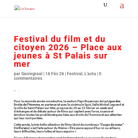
Festival du film et du
citoyen 2026 – Place aux
jeunes à St Palais sur
mer
par
Sacregraal
|
16 Fév 26
|
Festival
,
L'actu
|
0
commentaires
Partagez
Épingle
Pour la seconde année consécutive, la section Pays Royannais de
La Ligue des
Droits de l’Homme,
en partenariat avec le cinéma le Spot, Salle Michel Legrand et
la ville de Saint-Palais-sur-Mer, propose du 20 au 22 février un week-end
d’échanges et de débats autour de films qui captent avec force, nuance et
émotion toutes les problématiques liées aux droits de l’homme et aux atteintes
qui leur sont portées.
Cette année, la très belle sélection de films (dont de nombreux
“Coups de coeur”
Cin’Écrans
) s’est faite autour du thème « Être jeune aujourd’hui ici ou ailleurs,
leurs difficultés, leurs luttes et leurs espoirs ».
Divers échanges et rencontres sont également prévus au cours de ces trois