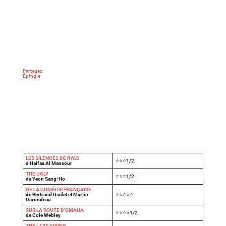
Partagez
Épingle
LES SILENCES DE RYAD
⭐⭐⭐1/2
d'Haifaa Al Mansour
THE UGLY
⭐⭐⭐1/2
de Yeon Sang-Ho
DE LA COMÉDIE FRANÇAISE
de Bertrand Usclat et Martin
⭐⭐⭐⭐⭐
Darondeau
SUR LA ROUTE D'OMAHA
⭐⭐⭐⭐1/2
de Cole Webley
T
HE LAST VIKING