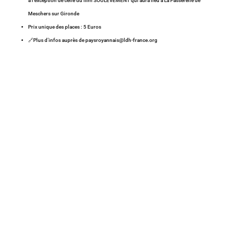
à l’exception de celle du film SOULÈVEMENT qui aura lieu à La Passerelle de
Meschers sur Gironde
Prix unique des places : 5 Euros
🔗Plus d’infos auprès de paysroyannais@ldh-france.org
C’est une vague de 13 films cannois qui va
déferler, le temps d’un week-end, du 22 au 24 mai,
dans les salles Pathé de 10 villes françaises, sans
oublier d’autres événements parisiens. L’occasion
de véritable marathon d’avant-premières pour les
plus cinéphiles d’entre vous.