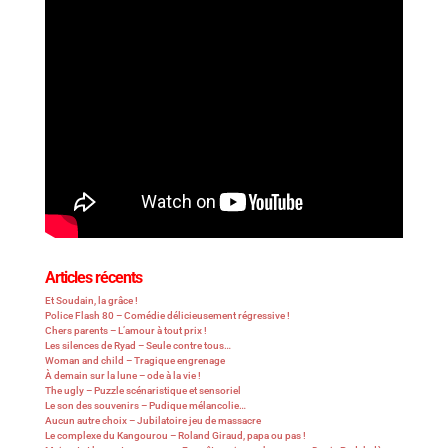
Articles récents
Et Soudain, la grâce !
Police Flash 80 – Comédie délicieusement régressive !
Chers parents – L’amour à tout prix !
Les silences de Ryad – Seule contre tous…
Woman and child – Tragique engrenage
À demain sur la lune – ode à la vie !
The ugly – Puzzle scénaristique et sensoriel
Le son des souvenirs – Pudique mélancolie…
Aucun autre choix – Jubilatoire jeu de massacre
Le complexe du Kangourou – Roland Giraud, papa ou pas !