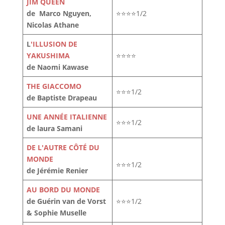
JIM QUEEN
de Marco Nguyen,
⭐⭐⭐⭐1/2
Nicolas Athane
L
'ILLUSION DE
YAKUSHIMA
⭐⭐⭐⭐
de Naomi Kawase
THE GIACCOMO
⭐⭐⭐1/2
de Baptiste Drapeau
UNE ANNÉE ITALIENNE
⭐⭐⭐1/2
de laura Samani
DE L'AUTRE CÔTÉ DU
MONDE
⭐⭐⭐1/2
de Jérémie Renier
AU BORD DU MONDE
de Guérin van de Vorst
⭐⭐⭐1/2
& Sophie Muselle