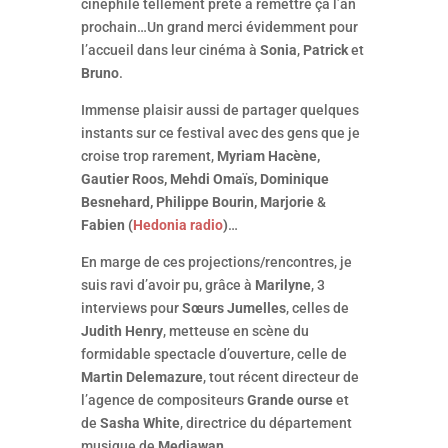
cinéphile tellement prête à remettre ça l’an
prochain…Un grand merci évidemment pour
l’accueil dans leur cinéma à
Sonia
,
Patrick
et
Bruno
.
Immense plaisir aussi de partager quelques
instants sur ce festival avec des gens que je
croise trop rarement,
Myriam Hacène,
Gautier Roos, Mehdi Omaïs, Dominique
Besnehard, Philippe Bourin, Marjorie
&
Fabien (
Hedonia radio
)
…
En marge de ces projections/rencontres, je
suis ravi d’avoir pu, grâce à
Marilyne
, 3
interviews pour
Sœurs Jumelles
, celles de
Judith Henry
, metteuse en scène du
formidable spectacle d’ouverture, celle de
Martin Delemazure
, tout récent directeur de
l’agence de compositeurs
Grande ourse
et
de
Sasha White
, directrice du département
musique de
Mediawan.