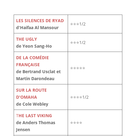
LES SILENCES DE RYAD
⭐⭐⭐1/2
d'Haifaa Al Mansour
THE UGLY
⭐⭐⭐1/2
de Yeon Sang-Ho
DE LA COMÉDIE
FRANÇAISE
⭐⭐⭐⭐⭐
de Bertrand Usclat et
Martin Darondeau
SUR LA ROUTE
D'OMAHA
⭐⭐⭐⭐1/2
de Cole Webley
T
HE LAST VIKING
de Anders Thomas
⭐⭐⭐⭐
Jensen