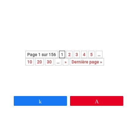
épurée et à la performance
magistrale de ses trois interprètes
principaux.
Pépite !
Page 1 sur 156
1
2
3
4
5
…
10
20
30
…
»
Dernière page »
Partagez
Épingle