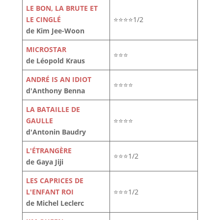
LE BON, LA BRUTE ET
LE CINGLÉ
⭐⭐⭐⭐1/2
de Kim Jee-Woon
MICROSTAR
⭐⭐⭐
de Léopold Kraus
ANDRÉ IS AN IDIOT
⭐⭐⭐⭐
d'Anthony Benna
LA BATAILLE DE
GAULLE
⭐⭐⭐⭐
d'Antonin Baudry
L'ÉTRANGÈRE
⭐⭐⭐1/2
de Gaya Jiji
LES CAPRICES DE
L'ENFANT ROI
⭐⭐⭐1/2
de Michel Leclerc