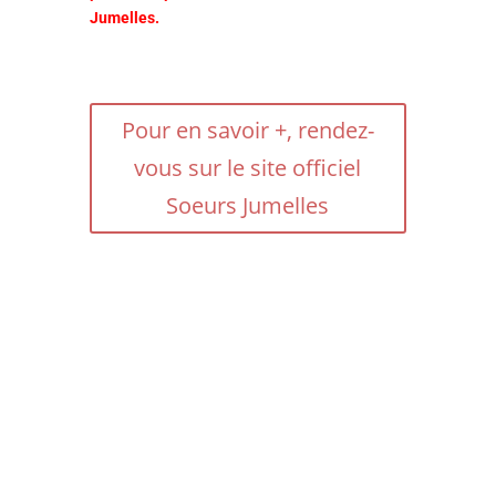
Jumelles.
Pour en savoir +, rendez-
vous sur le site officiel
Soeurs Jumelles
Divine surprise que la découverte
de ce film de Ryūsuke Hamaguchi
porté par le talent de Virginie Efira
et Tai Okamoto. Une œuvre