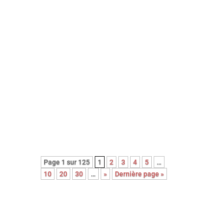
8em long-métrage de l’épatante
Valérie Donzelli, À pied d’œuvre est
une adaptation du récit
autobiographique (2023) de
Franck Courtès. L’histoire d’un
écrivain prêt à payer sa liberté au
prix fort, en cumulant les petits
boulots…
Page 1 sur 125
1
2
3
4
5
…
10
20
30
…
»
Dernière page »