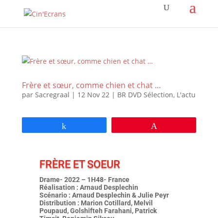
Frère et sœur, comme chien et chat …
par
Sacregraal
|
12 Nov 22
|
BR DVD Sélection
,
L'actu
Partagez
Épingle
FRÈRE ET SOEUR
Drame- 2022 – 1H48- France
Réalisation : Arnaud Desplechin
Scénario : Arnaud Desplechin & Julie Peyr
Distribution : Marion Cotillard, Melvil
Poupaud, Golshifteh Farahani, Patrick