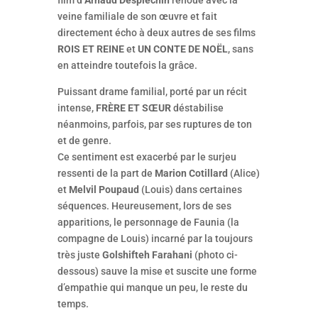
film d’
Arnaud Desplechin
renoue avec la
veine familiale de son œuvre et fait
directement écho à deux autres de ses films
ROIS ET REINE
et
UN CONTE DE NOËL
, sans
en atteindre toutefois la grâce.
Puissant drame familial, porté par un récit
intense,
FRÈRE ET SŒUR
déstabilise
néanmoins, parfois, par ses ruptures de ton
et de genre.
Ce sentiment est exacerbé par le surjeu
ressenti de la part de
Marion Cotillard
(Alice)
et
Melvil Poupaud
(Louis) dans certaines
séquences. Heureusement, lors de ses
apparitions, le personnage de Faunia (la
compagne de Louis) incarné par la toujours
très juste
Golshifteh Farahani
(photo ci-
dessous) sauve la mise et suscite une forme
d’empathie qui manque un peu, le reste du
temps.