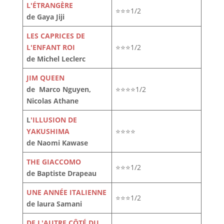
L'ÉTRANGÈRE
⭐⭐⭐1/2
de Gaya Jiji
LES CAPRICES DE
L'ENFANT ROI
⭐⭐⭐1/2
de Michel Leclerc
JIM QUEEN
de Marco Nguyen,
⭐⭐⭐⭐1/2
Nicolas Athane
L
'ILLUSION DE
YAKUSHIMA
⭐⭐⭐⭐
de Naomi Kawase
THE GIACCOMO
⭐⭐⭐1/2
de Baptiste Drapeau
UNE ANNÉE ITALIENNE
⭐⭐⭐1/2
de laura Samani
DE L'AUTRE CÔTÉ DU