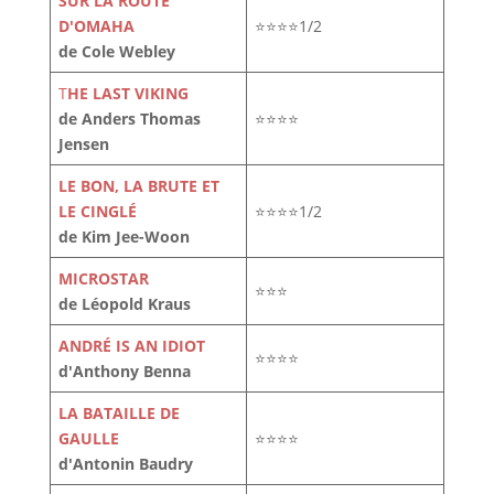
SUR LA ROUTE
D'OMAHA
⭐⭐⭐⭐1/2
de Cole Webley
T
HE LAST VIKING
de Anders Thomas
⭐⭐⭐⭐
Jensen
LE BON, LA BRUTE ET
LE CINGLÉ
⭐⭐⭐⭐1/2
de Kim Jee-Woon
MICROSTAR
⭐⭐⭐
de Léopold Kraus
ANDRÉ IS AN IDIOT
⭐⭐⭐⭐
d'Anthony Benna
LA BATAILLE DE
GAULLE
⭐⭐⭐⭐
d'Antonin Baudry