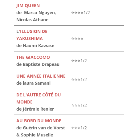
JIM QUEEN
de Marco Nguyen,
⭐⭐⭐⭐1/2
Nicolas Athane
L
'ILLUSION DE
YAKUSHIMA
⭐⭐⭐⭐
de Naomi Kawase
THE GIACCOMO
⭐⭐⭐1/2
de Baptiste Drapeau
UNE ANNÉE ITALIENNE
⭐⭐⭐1/2
de laura Samani
DE L'AUTRE CÔTÉ DU
MONDE
⭐⭐⭐1/2
de Jérémie Renier
AU BORD DU MONDE
de Guérin van de Vorst
⭐⭐⭐1/2
& Sophie Muselle