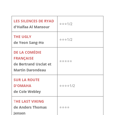
LES SILENCES DE RYAD
⭐⭐⭐1/2
d'Haifaa Al Mansour
THE UGLY
⭐⭐⭐1/2
de Yeon Sang-Ho
DE LA COMÉDIE
FRANÇAISE
⭐⭐⭐⭐⭐
de Bertrand Usclat et
Martin Darondeau
SUR LA ROUTE
D'OMAHA
⭐⭐⭐⭐1/2
de Cole Webley
T
HE LAST VIKING
de Anders Thomas
⭐⭐⭐⭐
Jensen