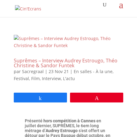
Suprêmes – Interview Audrey Estrougo, Théo
Christine & Sandor Funtek
par
Sacregraal
|
23 Nov 21
|
En salles - À la une
,
Festival
,
Film
,
Interview
,
L'actu
Partagez
Épingle
Présenté
hors compétition à Cannes
en
juillet dernier, SUPRÊMES, le 6em long
métrage d’
Audrey Estrougo
s’est offert un
détour par le Pays Basque début octobre, en