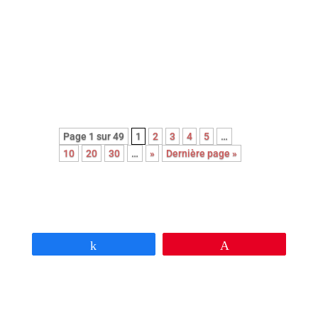
Découvrez le palmarès complet de
l’édition 2026 des Paris Film
Critics Awards qui se sont déroulés
le dimanche 8 février à Paris.
Page 1 sur 49
1
2
3
4
5
…
10
20
30
…
»
Dernière page »
Partagez
Épingle