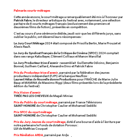
Palmarès courts-métrages
Cette année encore, le court-métrage a remarquablement été mis à l’honneur par
Patrick Fabre
, le directeur artistique du festival avec, notamment, une sélection
paritaire de 8 courts métrages français (exclusivement des premiers et
deuxièmes films de fiction), présentés en compétition.
C’est au cours d’une cérémonie dédiée, jeudi soir que les différents jurys, sans
oublier le public, ont décerné leurs récompenses :
Le Jury Court Métrage
2024 était composé de Priscilla Bertin, Marie Prouzet et
Alexis Rault.
Le Jury du Syndicat Français de la Critique de Cinéma (SFCC)
2024 comptait
dans ses rangs Katia Bayer, Clément Colliaux et Manon Marcillat
Le Jury Producteur.trice d’avenir
rassemblait Guillemette Odicino, Benjamin
Bonnet, Guilhem Caillard, Alexandre Dino et Patrick Fabre
Prix du Producteur.trice d’avenir
, parrainé par la fédération des jeunes
producteurs indépendant (FJPI) et la banque Neuflize :
Laurent Hélas
de
Nouvelle donne Productions
pour FRAÎCHE de Marie-Julie
Baup et MAMINA de Massimo Riggi (deux films présentés lors de la précédente
édition du festival)
Prix Vision d’avenir
TIRÉE PAS LES CHEVEUX
de Magali Miniac
Prix du Public du court métrage
,
parrainé par France Télévisions
SAINT-HONORÉ
de Christopher Caulier et Mohamed Seddiki
Prix SFCC du court métrage
SAINT-HONORÉ
de Christopher Caulier et Mohamed Seddiki
Prix du Jury Jeunes du court métrage
, doté d’une bourse d’aide à l’écriture par
notre partenaire le Fonds de dotation Porosus :
LUI
de Matthias Couquet
Prix Révélation ARDA
, parrainé par Arda