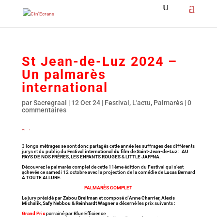
St Jean-de-Luz 2024 –
Un palmarès
international
par
Sacregraal
|
12 Oct 24
|
Festival
,
L'actu
,
Palmarès
|
0
commentaires
Partagez
Épingle
3 longs-métrages se sont donc partagés cette année les suffrages des différents
jurys et du public du
Festival international du film de Saint-Jean-de-Luz
:
AU
PAYS DE NOS FRÈRES
,
LES ENFANTS ROUGES
&
LITTLE JAFFNA
.
Découvrez le palmarès complet de cette 11ème édition du Festival qui s’est
achevée ce samedi 12 octobre avec la projection de la comédie de
Lucas Bernard
À TOUTE ALLURE
.
PALMARÈS COMPLET
Le jury présidé par
Zabou Breitman
et composé d’
Anne Charrier, Alexis
Michalik
,
Safy Nebbou
&
Reinhardt Wagner
a décerné les prix suivants :
Grand Prix
parrainé par Blue Efficience