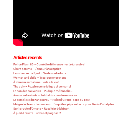
Articles récents
Police Flash 80 – Comédie délicieusement régressive !
Chers parents – L’amour à tout prix !
Les silences de Ryad – Seule contre tous…
Woman and child – Tragique engrenage
À demain sur la lune – ode à la vie !
The ugly – Puzzle scénaristique et sensoriel
Le son des souvenirs – Pudique mélancolie…
Aucun autre choix – Jubilatoire jeu de massacre
Le complexe du Kangourou – Roland Giraud, papa ou pas !
Maigret et le mort amoureux – Enquête « pipe au bec » pour Denis Podalydès
Sur la route d’Omaha – Road trip déchirant
À pied d’œuvre – sobre et poignant !