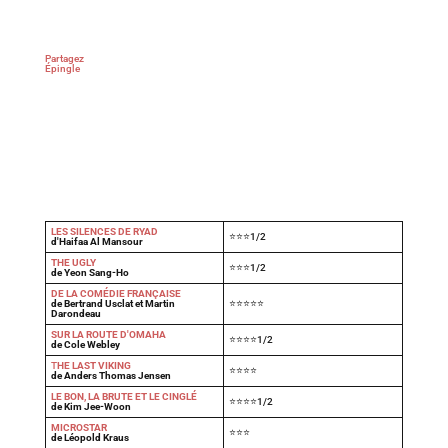
Partagez
Épingle
LES SILENCES DE RYAD
⭐⭐⭐1/2
d'Haifaa Al Mansour
THE UGLY
⭐⭐⭐1/2
de Yeon Sang-Ho
DE LA COMÉDIE FRANÇAISE
de Bertrand Usclat et Martin
⭐⭐⭐⭐⭐
Darondeau
SUR LA ROUTE D'OMAHA
⭐⭐⭐⭐1/2
de Cole Webley
T
HE LAST VIKING
⭐⭐⭐⭐
de Anders Thomas Jensen
LE BON, LA BRUTE ET LE CINGLÉ
⭐⭐⭐⭐1/2
de Kim Jee-Woon
MICROSTAR
⭐⭐⭐
de Léopold Kraus