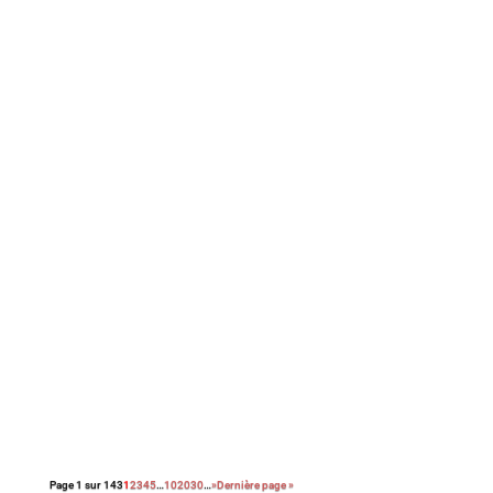
Chronique familiale sur fond de résilience, cette
comédie dramatique séduit par un ton singulier et
son excellent casting. Le duo Sandrine Kiberlain /
Pierre Lottin fait des étincelles…
Retrouvez ici la critique du film de Patrice leconte
avec Jean Rochefort et Johnny Halliday.
Un article publié en octobre 2002 sur le site
mcinema.com
Page 1 sur 143
1
2
3
4
5
…
10
20
30
…
»
Dernière page »