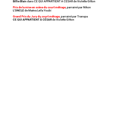
Billie Blain
dans CE QUI APPARTIENT À CÉSAR de Violette Gitton
Prix de la mise en scène du court métrage
, parrainé par Nikon
L’ONCLE
de Maëva Leïla Youbi
Grand Prix du Jury du court métrage
,
parrainé par Transpa
CE QUI APPARTIENT À CÉSAR
de Violette Gitton
C’est une vague de 13 films cannois qui va
déferler, le temps d’un week-end, du 22 au 24 mai,
dans les salles Pathé de 10 villes françaises, sans
oublier d’autres événements parisiens. L’occasion
de véritable marathon d’avant-premières pour les
plus cinéphiles d’entre vous.