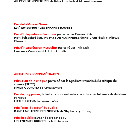
AU PAYS DE NOS FRÈRES
de Raha Amirfazli et Alireza Ghasemi
Prix de la Mise en Scène
Lotfi Achour
pour LES ENFANTS ROUGES
Prix d’Interprétation Féminine
parrainé par Casino JOA
Hamideh Jafari
dans AU PAYS DE NOS FRÈRES de Raha Amirfazli et Alireza
Ghasemi
Prix d’Interprétation Masculine
parrainé par Txik Txak
Lawrence Valin
dans LITTLE JAFFNA
AUTRE PRIX LONGS MÉTRAGES
Prix SFCC de la critique
, parrainé par le Syndicat Français de la critique de
cinéma (SFCC)
HIVER À SOKCHO
de Koya Kamura
Prix du jury jeunes
,
doté d’une bourse d’aide à l’écriture par le Fonds de dotation
Porosus
LITTLE JAFFNA
de Lawrence Valin
Prix “coup de coeur” du public
DANS LA CUISINE DES NGUYEN
de Stéphane Ly-Cuong
Prix du public
parrainé par France TV
LES ENFANTS ROUGES
de Lotfi Achour