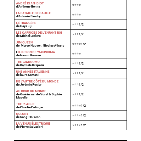
ANDRÉ IS AN IDIOT
⭐⭐⭐⭐
d'Anthony Benna
LA BATAILLE DE GAULLE
⭐⭐⭐⭐
d'Antonin Baudry
L'ÉTRANGÈRE
⭐⭐⭐1/2
de Gaya Jiji
LES CAPRICES DE L'ENFANT ROI
⭐⭐⭐1/2
de Michel Leclerc
JIM QUEEN
⭐⭐⭐⭐1/2
de Marco Nguyen, Nicolas Athane
L
'ILLUSION DE YAKUSHIMA
⭐⭐⭐⭐
de Naomi Kawase
THE GIACCOMO
⭐⭐⭐1/2
de Baptiste Drapeau
UNE ANNÉE ITALIENNE
⭐⭐⭐1/2
de laura Samani
DE L'AUTRE CÔTÉ DU MONDE
de Jérémie Renier
⭐⭐⭐1/2
AU BORD DU MONDE
de Guérin van de Vorst & Sophie
⭐⭐⭐1/2
Muselle
THE PLAGUE
⭐⭐⭐⭐1/2
de Charlie Polinger
COLONY
⭐⭐⭐⭐1/2
de Sang-Ho Yeon
LA VÉNUS ÉLECTRIQUE
⭐⭐⭐⭐1/2
de Pierre Salvadori