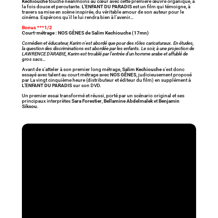
Kechiouche
touche néanmoins au cœur avec cette première œuvre organique, à
la fois douce et percutante.
L’ENFANT DU PARADIS
est un film qui témoigne, à
travers sa mise en scène inspirée, du véritable amour de son auteur pour le
cinéma. Espérons qu’il le lui rendra bien à l’avenir…
Bonus ***1/2
Court-métrage : NOS GÈNES de Salim Kechiouche (17mn)
Comédien et éducateur, Karim n’est abordé que pour des rôles caricaturaux. En études,
la question des discriminations est abordée par les enfants. Le soir, à une projection de
LAWRENCE D’ARABIE, Karim est troublé par l’entrée d’un homme arabe et affublé de
gros sacs…
Avant de s’atteler à son premier long métrage,
Salim Kechiouche
s’est donc
essayé avec talent au court métrage avec
NOS GÊNES
, judicieusement proposé
par La vingt cinquième heure (distributeur et éditeur du film) en supplément à
L’ENFANT DU PARADIS
sur son DVD.
Un premier essai transformé et réussi, porté par un scénario original et ses
principaux interprètes
Sara Forestier
,
Bellamine Abdelmalek
et
Benjamin
Siksou
.