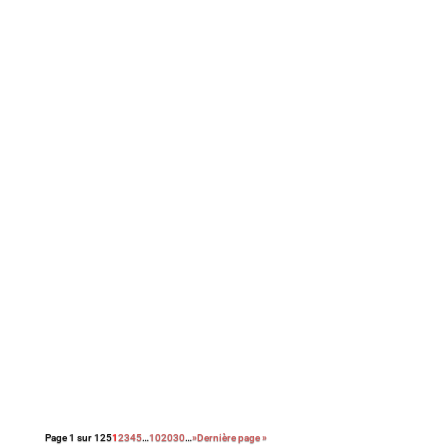
Avec cette nouvelle adaptation du roman
noir Le couperet, après celle de Costa Gavras,
Park Chan-Wook nous régale d’une
réjouissante et féroce satire du capitalisme.
8em long-métrage de l’épatante Valérie
Donzelli, À pied d’œuvre est une adaptation
du récit autobiographique (2023) de Franck
Courtès. L’histoire d’un écrivain prêt à payer
sa liberté au prix fort, en cumulant les petits
boulots…
Page 1 sur 125
1
2
3
4
5
…
10
20
30
…
»
Dernière page »