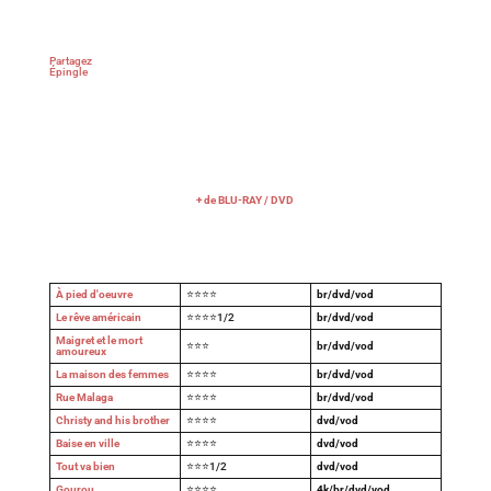
Partagez
Épingle
+ de BLU-RAY / DVD
À pied d'oeuvre
⭐⭐⭐⭐
br/dvd/vod
Le rêve américain
⭐⭐⭐⭐1/2
br/dvd/vod
Maigret et le mort
⭐⭐⭐
br/dvd/vod
amoureux
La maison des femmes
⭐⭐⭐⭐
br/dvd/vod
Rue Malaga
⭐⭐⭐⭐
br/dvd/vod
Christy and his brother
⭐⭐⭐⭐
dvd/vod
Baise en ville
⭐⭐⭐⭐
dvd/vod
Tout va bien
⭐⭐⭐1/2
dvd/vod
Gourou
⭐⭐⭐⭐
4k/br/dvd/vod