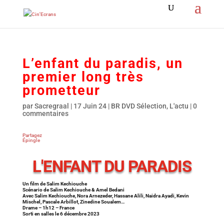
L’enfant du paradis, un
premier long très
prometteur
par
Sacregraal
|
17 Juin 24
|
BR DVD Sélection
,
L'actu
|
0
commentaires
Partagez
Épingle
L'ENFANT DU PARADIS
Un film de Salim Kechiouche
Scénario de Salim Kechiouche & Amel Bedani
Avec Salim Kechiouche, Nora Arnezeder, Hassane Alili, Naidra Ayadi, Kevin
Mischel, Pascale Arbillot, Zinedine Soualem…
Drame – 1h12 – France
Sorti en salles le 6 décembre 2023