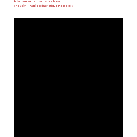
À demain sur la lune – ode à la vie !
The ugly – Puzzle scénaristique et sensoriel