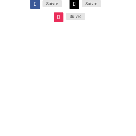
Suivre
Suivre
Suivre
Le film d’Oliver Hermanus, porté par Paul
Mescal et Josh O’Connor, est une œuvre
sensorielle qui se ressent et s’écoute tout
autant qu’elle se regarde. Un long-métrage
d’une infinie délicatesse à découvrir
absolument !