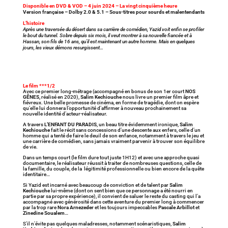
Disponible en DVD & VOD – 4 juin 2024 – La vingt cinquième heure
Version française – Dolby 2.0 & 5.1 – Sous-titres pour sourds et malentendants
L’histoire
Après une traversée du désert dans sa carrière de comédien, Yazid voit enfin se profiler
le bout du tunnel. Sobre depuis six mois, il veut montrer à sa nouvelle fiancée et à
Hassan, son fils de 16 ans, qu’il est maintenant un autre homme. Mais en quelques
jours, les vieux démons resurgissent…
Le film ***1/2
Avec ce premier long-métrage (accompagné en bonus de son 1er court
NOS
GÊNES,
réalisé en 2020),
Salim Kechiouche
nous livre un premier film âpre et
fiévreux. Une belle promesse de cinéma, en forme de tragédie, dont on espère
qu’elle lui donnera l’opportunité d’affirmer à nouveau prochainement sa
nouvelle identité d’acteur-réalisateur.
A travers
L’ENFANT DU PARADIS
, un beau titre évidemment ironique,
Salim
Kechiouche
fait le récit sans concessions d’une descente aux enfers, celle d’un
homme qui a tenté de faire le deuil de son enfance, notamment à travers le jeu et
une carrière de comédien, sans jamais vraiment parvenir à trouver son équilibre
de vie.
Dans un temps court (le film dure tout juste 1H12) et avec une approche quasi
documentaire, le réalisateur réussit à traiter de nombreuses questions, celle de
la famille, du couple, de la légitimité professionnelle ou bien encore de la quête
identitaire…
Si Yazid est incarné avec beaucoup de conviction et de talent par
Salim
Kechiouche
lui-même (dont on sent bien que ce personnage a été nourri en
partie par sa propre expérience), il convient de saluer le reste du casting qui l’a
accompagné avec générosité dans cette aventure du premier long à commencer
par la trop rare
Nora Arnezeder
et les toujours impeccables
Pascale Arbillot
et
Zinedine Soualem
…
S’il n’évite pas quelques maladresses, notamment scénaristiques,
Salim