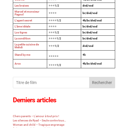
Les braises
⭐⭐⭐1/2
dvd/vod
Marcel et monsieur
⭐⭐⭐⭐
br/dvd/vod
Pagnol
L'agent secret
⭐⭐⭐⭐1/2
4k/br/dvd/vod
L'âme idéale
⭐⭐⭐⭐
br/dvd/vod
Los tigres
⭐⭐⭐1/2
br/dvd/vod
La condition
⭐⭐⭐⭐1/2
br/dvd/vod
La petite cuisine de
⭐⭐⭐1/2
dvd/vod
Mehdi
Stand by me
4
k
⭐⭐⭐⭐⭐
Arco
4k/br/dvd/vod
⭐⭐⭐⭐1/2
Rechercher
Derniers articles
Chers parents – L’amour à tout prix !
Les silences de Ryad – Seule contre tous…
Woman and child – Tragique engrenage