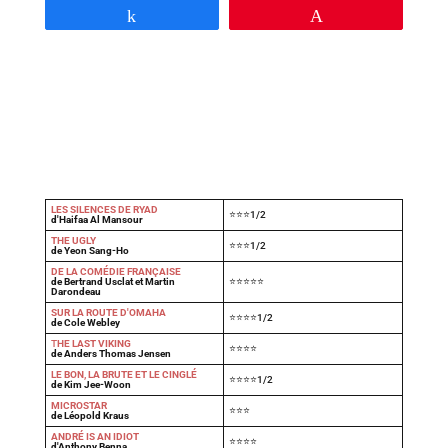
Partagez
Épingle
LES SILENCES DE RYAD
⭐⭐⭐1/2
d'Haifaa Al Mansour
THE UGLY
⭐⭐⭐1/2
de Yeon Sang-Ho
DE LA COMÉDIE FRANÇAISE
de Bertrand Usclat et Martin
⭐⭐⭐⭐⭐
Darondeau
SUR LA ROUTE D'OMAHA
⭐⭐⭐⭐1/2
de Cole Webley
T
HE LAST VIKING
⭐⭐⭐⭐
de Anders Thomas Jensen
LE BON, LA BRUTE ET LE CINGLÉ
⭐⭐⭐⭐1/2
de Kim Jee-Woon
MICROSTAR
⭐⭐⭐
de Léopold Kraus
ANDRÉ IS AN IDIOT
⭐⭐⭐⭐
d'Anthony Benna