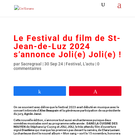
Le Festival du film de St-
Jean-de-Luz 2024
s’annonce Joli(e) Joli(e) !
par
Sacregraal
|
30 Sep 24
|
Festival
,
L'actu
|
0
commentaires
Partagez
Épingle
On se souvient avec délice que le festival 2023 avait débuté en musique avec le
concert intimiste d’
Alex Beaupain
et la généreuse participation de sa présidente
du jury,
Agnès Jaoui
.
Cette nouvelle édition, s’annonce tout aussi enchanteresse puisque deux
comédies musicales sont au programme cette année :
DANS LA CUISINE DES
NGUYEN
de Stéphane Ly-Cuong et
JOLI, JOLI
, le très attendu film d’ouverture
signé
Diastème
qui marque les premiers pas devant la caméra, de
Clara Luciani
.
La chanteuse dont le nouvel album « Mon sang » sort le 15 novembre, honorera