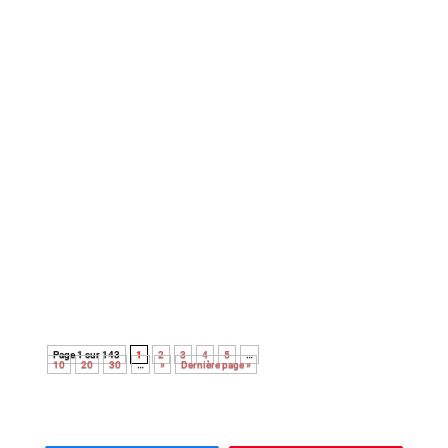
comédie dramatique séduit par un ton singulier et
son excellent casting. Le duo Sandrine Kiberlain /
Pierre Lottin fait des étincelles…
Retrouvez ici la critique du film de Patrice leconte
avec Jean Rochefort et Johnny Halliday.
Un article publié en octobre 2002 sur le site
mcinema.com
Page 1 sur 143
1
2
3
4
5
…
10
20
30
…
»
Dernière page »