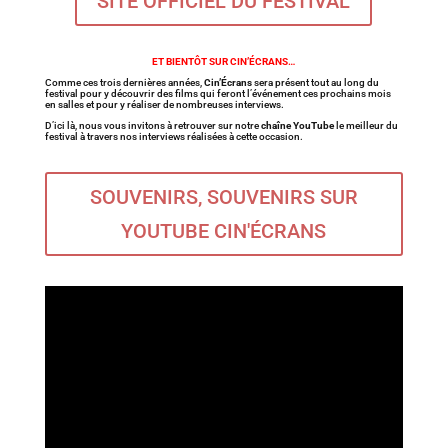
SITE OFFICIEL DU FESTIVAL
ET BIENTÔT SUR CIN’ÉCRANS…
Comme ces trois dernières années,
Cin’Écrans
sera présent tout au long du
festival pour y découvrir des films qui feront l’événement ces prochains mois
en salles et pour y réaliser de nombreuses interviews.
D’ici là, nous vous invitons à retrouver sur notre
chaîne YouTube
le meilleur du
festival à travers nos interviews réalisées à cette occasion.
SOUVENIRS, SOUVENIRS SUR
YOUTUBE CIN'ÉCRANS