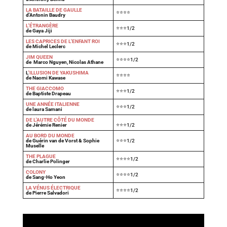
LA BATAILLE DE GAULLE
⭐⭐⭐⭐
d'Antonin Baudry
L'ÉTRANGÈRE
⭐⭐⭐1/2
de Gaya Jiji
LES CAPRICES DE L'ENFANT ROI
⭐⭐⭐1/2
de Michel Leclerc
JIM QUEEN
⭐⭐⭐⭐1/2
de Marco Nguyen, Nicolas Athane
L
'ILLUSION DE YAKUSHIMA
⭐⭐⭐⭐
de Naomi Kawase
THE GIACCOMO
⭐⭐⭐1/2
de Baptiste Drapeau
UNE ANNÉE ITALIENNE
⭐⭐⭐1/2
de laura Samani
DE L'AUTRE CÔTÉ DU MONDE
de Jérémie Renier
⭐⭐⭐1/2
AU BORD DU MONDE
de Guérin van de Vorst & Sophie
⭐⭐⭐1/2
Muselle
THE PLAGUE
⭐⭐⭐⭐1/2
de Charlie Polinger
COLONY
⭐⭐⭐⭐1/2
de Sang-Ho Yeon
LA VÉNUS ÉLECTRIQUE
⭐⭐⭐⭐1/2
de Pierre Salvadori