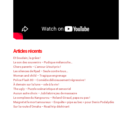
Articles récents
Et Soudain, la grâce !
Le son des souvenirs – Pudique mélancolie…
Chers parents – L’amour à tout prix !
Les silences de Ryad – Seule contre tous…
Woman and child – Tragique engrenage
Police Flash 80 – Comédie délicieusement régressive !
À demain sur la lune – ode à la vie !
The ugly – Puzzle scénaristique et sensoriel
Aucun autre choix – Jubilatoire jeu de massacre
Le complexe du Kangourou – Roland Giraud, papa ou pas !
Maigret et le mort amoureux – Enquête « pipe au bec » pour Denis Podalydès
Sur la route d’Omaha – Road trip déchirant