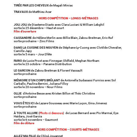
TIRÉE PAR LES CHEVEUX
de Magali Miniac
TRAVAUX
de Matthieu Acar
HORS COMPÉTITION – LONGS-MÉTRAGES
JOLI JOLI
de Diasteme Diasto avec Clara Luciani & William Lebghil
sortie le 25 décembre – Haut et court
Film d’ouverture
CASSANDRE
de Hélène Merlin avec Billie Blain, Zabou Breitman, Eric Ruf
sortie prochaine – Zinc Films
DANS LA CUISINE DES NGUYEN
de Stéphane Ly-Cuong avec Clotilde Chevalier,
Camille Japy
sortie le 5 mars – Jour2fête
FARIO
de Lucie Prost avec Finnegan Oldfield, Meghan Northam
sortie le 23 octobre – Paname Distribution
LE GARCON
de Zabou Breitman & Florent Vassault
sortie prochaine
MÉMOIRE D’UN CORPS BRÛLANT
de Antonella Sudasassi Furniss avec Sol
Carballo, Paulina Bernini, Juliana Filloy
sortie le 20 novembre – Nour Films
OLLIE
d’Antoine Besse avec Kristen Billon et Théo Christine
sortie prochaine
VOUS ÊTES ICI
de Lazare Gousseau avec Marie Luçon, Gina Jimenez
sortie prochaine
À TOUTE ALLURE
(
Photo ci dessous
) de Lucas Bernard avec Pio Marmaï, Eye
Haïdara, José Garcia
sortie le 6 novembre – Gaumont
Film de clôture
HORS COMPÉTITION – COURTS-MÉTRAGES
ALLEZ MA FILLE
de Chloé Jouannet