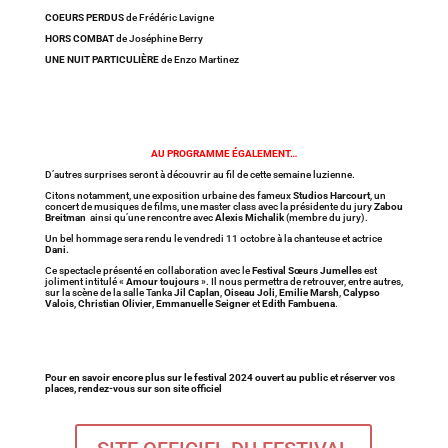
COEURS PERDUS
de Frédéric Lavigne
HORS COMBAT
de Joséphine Berry
UNE NUIT PARTICULIÈRE
de Enzo Martinez
AU PROGRAMME ÉGALEMENT…
D’autres surprises seront à découvrir au fil de cette semaine luzienne.
Citons notamment, une exposition urbaine des fameux
Studios Harcourt
, un
concert de musiques de films, une master class avec la présidente du jury
Zabou
Breitman
ainsi qu’une rencontre avec
Alexis Michalik
(membre du jury).
Un bel hommage sera rendu le vendredi 11 octobre à la chanteuse et actrice
Dani.
Ce spectacle présenté en collaboration avec le
Festival Sœurs Jumelles
est
joliment intitulé «
Amour toujours
». Il nous permettra de retrouver, entre autres,
sur la scène de la salle Tanka
Jil Caplan
,
Oiseau Joli
,
Emilie Marsh
,
Calypso
Valois
,
Christian Olivier
,
Emmanuelle Seigner
et
Edith Fambuena
.
Pour en savoir encore plus sur le festival 2024 ouvert au public et réserver vos
places, rendez-vous sur son site officiel