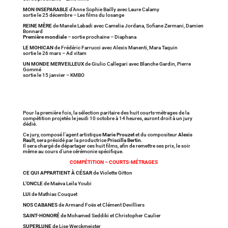
MON INSEPARABLE
d’Anne Sophie Bailly avec Laure Calamy
sortie le 25 décembre – Les films du losange
REINE MÈRE
de Manele Labadi avec Camelia Jordana, Sofiane Zermani, Damien
Bonnard
Première mondiale
– sortie prochaine – Diaphana
LE MOHICAN
de Frédéric Farrucci avec Alexis Manenti, Mara Taquin
sortie le 26 mars – Ad vitam
UN MONDE MERVEILLEUX
de Giulio Callegari avec Blanche Gardin, Pierre
Gommé
sortie le 15 janvier – KMBO
Pour la première fois, la sélection paritaire des huit courts-métrages de la
compétition projetés le jeudi 10 octobre à 14 heures, auront droit à un jury
dédié.
Ce jury, composé l’agent artistique
Marie Prouzet
et du compositeur
Alexis
Rault
, sera présidé par la productrice
Priscilla Bertin
.
Il sera chargé de départager ces huit films, afin de remettre ses prix, le soir
même au cours d’une cérémonie spécifique.
COMPÉTITION – COURTS-MÉTRAGES
CE QUI APPARTIENT À CÉSAR
de Violette Gitton
L’ONCLE
de Maëva Leila Youbi
LUI
de Mathias Couquet
NOS CABANES
de Armand Foëx et Clément Devilliers
SAINT-HONORÉ
de Mohamed Seddiki et Christopher Caulier
SUPERLUNE
de Lise Werckmeister