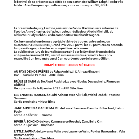
le festival de sa présence aux côtés de son partenaire
William Lebghil
et du très
fidèle…
Alex Beaupain
qui, cette année, a mis en musique
JOLI, JOLI
…
La présidente du jury, l’actrice, réalisatrice
Zabou Breitman
sera entourée de
l’actrice
Anne Charrier
, de l’acteur, auteur, réalisateur Alexis Michalik, du
réalisateur Safy Nebbou et du compositeur Reinhardt Wagner.
Ce Jury aura la lourde mais agréable tâche de trouver, entre autres, un
successeur à
DISSIDENTE
, Grand Prix 2023 parmi les 10 premiers ou seconds
longs-métrages présentés en compétition cette année.
Le
public
et un
jury de journalistes
parrainé par le
Syndicat Français de la
critique de cinéma
(SFCC) seront eux aussi invités à remettre leurs prix
respectifs à un long mais aussi à un court- métrage de la compétition.
COMPÉTITION – LONGS-MÉTRAGES
AU PAYS DE NOS FRÈRES
de Raha Amirfazli & Alireza Ghasemi
Iran – sortie le 19 mars – JHR Films
BRÛLE LE SANG
de De Akaki Popkhadze avec Nicolas Duvauchelle, Finnegan
Oldfield
Georgie – sortie le 8 janvier 2025 – ARP Sélection
LES ENFANTS ROUGES
de Lofti Achour avec Ali Hlali, Wided Dadebi, Yassine
Samouni
Sortie prochaine – Nour films
JANE AUSTEN A GACHE MA
VIE de Laura Piani avec Camille Rutherford, Pablo
Pauly
sortie le 5 février – Paname
HIVER À SOKCHO
de Koya Kamura avec Roschdy Zem, Bella Kim
sortie le 8 janvier – Diaphana
LITTLE JAFFNA
de Lawrence Valin avec Lawrence Valin, Puviraj Raveendran, Vela
Ramamoorthy
Sortie prochaine – Zinc films