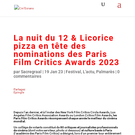
La nuit du 12 & Licorice
pizza en tête des
nominations des Paris
Film Critics Awards 2023
par
Sacregraal
|
19 Jan 23
|
Festival
,
L'actu
,
Palmarès
|
0
commentaires
Partagez
Épingle
Depuis l’an dernier, et à l’instar des New York Film Critics Circle Awards, Los
Angeles Film Critics Association Awards ou London Critics Film Awards,
les
Paris Film Critics Awards récompensent chaque année le meilleur du cinéma
mondial.
Un collège de votants constitué de
80 critiques et journalistes professionnels
de cinéma
(dont votre serviteur, photo ci dessous)
et culture basés à Paris
(l’académie des Paris Film Critics) a désigné, lors d’un premier tour entièrement