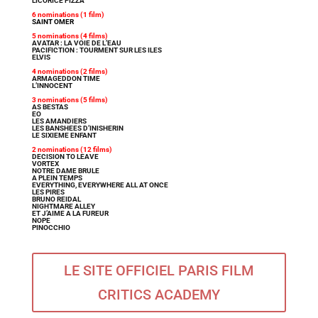
LICORICE PIZZA
6 nominations (1 film)
SAINT OMER
5 nominations (4 films)
AVATAR : LA VOIE DE L’EAU
PACIFICTION : TOURMENT SUR LES ILES
ELVIS
4 nominations (2 films)
ARMAGEDDON TIME
L’INNOCENT
3 nominations (5 films)
AS BESTAS
EO
LES AMANDIERS
LES BANSHEES D’INISHERIN
LE SIXIEME ENFANT
2 nominations (12 films)
DECISION TO LEAVE
VORTEX
NOTRE DAME BRULE
A PLEIN TEMPS
EVERYTHING, EVERYWHERE ALL AT ONCE
LES PIRES
BRUNO REIDAL
NIGHTMARE ALLEY
ET J’AIME A LA FUREUR
NOPE
PINOCCHIO
LE SITE OFFICIEL PARIS FILM
CRITICS ACADEMY