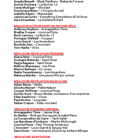
Angela Bassett
– Black Panthers : Wakanda Forever
Anouk Grinberg
– La Nuit du 12
Carey Mulligan –
She Said
Dominique Blanc
– L’Origine du mal
Isabelle Adjani
– Mascarade
Jamie Lee Curtis
– Everything Everywhere All at Once
Sara Giraudeau
– Le Sixième Enfant
MEILLEUR ACTEUR DANS UN SECOND RÔLE
Anthony Hopkins
– Armageddon Time
Bradley Cooper
– Licorice Pizza
Bouli Lanners
– La Nuit du 12
Finnegan Oldfield
– Coupez !
Louis Garrel
– Les Amandiers
Roschdy Zem
– L’Innocent
Tom Hanks
– Elvis
MEILLEURE RÉVÉLATION FÉMININE
Alana Haim
– Licorice Pizza
Guslagie Malanda
– Saint Omer
Kayije Kagame
– Saint Omer
Mallory Wanecque
– Les Pires
Marion Barbeau
– En corps
Nadia Tereszkiewicz
– Les Amandiers
Rebecca Marder
– Une jeune fille qui va bien
MEILLEURE RÉVÉLATION MASCULINE
Adam Bessa
– Harka
Aliocha Reinert
– Petite Nature
Cooper Hoffman
– Licorice Pizza
Dimitri Doré
– Bruno Reidal, confession d’un meurtrier
Eden Dambrine
– Close
Paul Kircher –
Le Lycéen
Stefan Crepon
– Peter von Kant
MEILLEUR SCENARIO ORIGINAL
Armaggedon Time –
James Gray
As Bestas
– Rodrigo Sorogoyen & Isabel Pena
La Conspiration du Caire
– Tarik Saleh
Les Banshees d’Inisherin
– Martin McDonagh
Licorize Pizza
– Paul Thomas Anderson
L’Innocent
– Louis Garrel & Tanguy Viel
Saint Omer
– Amrita David, Alice Diop & Marie NDiaye
MEILLEURE ADAPTATION