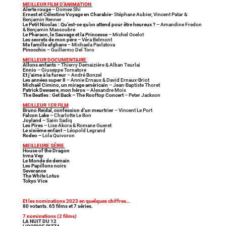
MEILLEUR FILM D’ANIMATION
Alerte rouge
– Domee Shi
Ernest et Célestine Voyage en Charabie-
Stéphane Aubier, Vincent Patar &
Benjamin Renner
Le Petit Nicolas : Qu’est-ce qu’on attend pour être heureux ?
– Amandine Fredon
& Benjamin Massoubre
Le Pharaon, le Sauvage et la Princesse
– Michel Ocelot
Les secrets de mon père
– Véra Belmont
Ma famille afghane
– Michaela Pavlatova
Pinocchio
– Guillermo Del Toro
MEILLEUR DOCUMENTAIRE
Allons enfants
– Thierry Demaizière & Alban Teurlai
Ennio
– Giuseppe Tornatore
Et j’aime à la fureur
– André Bonzel
Les années super 8
– Annie Ernaux & David Ernaux-Briot
Michaël Cimino, un mirage américain
– Jean-Baptiste Thoret
Patrick Dewaere, mon héros
– Alexandre Moix
The Beatles : Get Back – The Rooftop Concert
– Peter Jackson
MEILLEUR 1ER FILM
Bruno Reidal, confession d’un meurtrier
– Vincent Le Port
Falcon Lake
– Charlotte Le Bon
Joyland
– Saim Sadiq
Les Pires
– Lise Akora & Romane Gueret
Le sixième enfant
– Léopold Legrand
Rodeo –
Lola Quivoron
MEILLEURE SÉRIE
House of the Dragon
Irma Vep
Le Monde de demain
Les Papillons noirs
Severance
The White Lotus
Tokyo Vice
Et les nominations 2023 en quelques chiffres…
80 votants. 65 films et 7 séries.
7 nominations (2 films)
LA NUIT DU 12