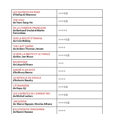
LES SILENCES DE RYAD
⭐⭐⭐1/2
d'Haifaa Al Mansour
THE UGLY
⭐⭐⭐1/2
de Yeon Sang-Ho
DE LA COMÉDIE FRANÇAISE
de Bertrand Usclat et Martin
⭐⭐⭐⭐⭐
Darondeau
SUR LA ROUTE D'OMAHA
⭐⭐⭐⭐1/2
de Cole Webley
T
HE LAST VIKING
⭐⭐⭐⭐
de Anders Thomas Jensen
LE BON, LA BRUTE ET LE CINGLÉ
⭐⭐⭐⭐1/2
de Kim Jee-Woon
MICROSTAR
⭐⭐⭐
de Léopold Kraus
ANDRÉ IS AN IDIOT
⭐⭐⭐⭐
d'Anthony Benna
LA BATAILLE DE GAULLE
⭐⭐⭐⭐
d'Antonin Baudry
L'ÉTRANGÈRE
⭐⭐⭐1/2
de Gaya Jiji
LES CAPRICES DE L'ENFANT ROI
⭐⭐⭐1/2
de Michel Leclerc
JIM QUEEN
⭐⭐⭐⭐1/2
de Marco Nguyen, Nicolas Athane
L
'ILLUSION DE YAKUSHIMA
⭐⭐⭐⭐
de Naomi Kawase