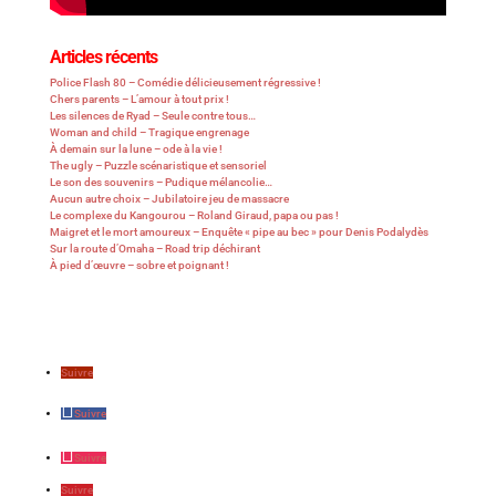
Articles récents
Police Flash 80 – Comédie délicieusement régressive !
Chers parents – L’amour à tout prix !
Les silences de Ryad – Seule contre tous…
Woman and child – Tragique engrenage
À demain sur la lune – ode à la vie !
The ugly – Puzzle scénaristique et sensoriel
Le son des souvenirs – Pudique mélancolie…
Aucun autre choix – Jubilatoire jeu de massacre
Le complexe du Kangourou – Roland Giraud, papa ou pas !
Maigret et le mort amoureux – Enquête « pipe au bec » pour Denis Podalydès
Sur la route d’Omaha – Road trip déchirant
À pied d’œuvre – sobre et poignant !
Suivre
Suivre
Suivre
Suivre