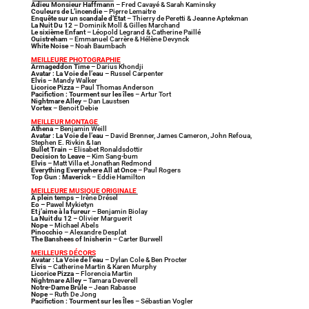
Adieu Monsieur Haffmann
– Fred Cavayé & Sarah Kaminsky
Couleurs de L’incendie
– Pierre Lemaitre
Enquête sur un scandale d’État
– Thierry de Peretti & Jeanne Aptekman
La Nuit Du 12
– Dominik Moll & Gilles Marchand
Le sixième Enfant
– Léopold Legrand & Catherine Paillé
Ouistreham
– Emmanuel Carrère & Hélène Devynck
White Noise
– Noah Baumbach
MEILLEURE PHOTOGRAPHIE
Armageddon Time
– Darius Khondji
Avatar : La Voie de l’eau
– Russel Carpenter
Elvis
– Mandy Walker
Licorice Pizza
– Paul Thomas Anderson
Pacifiction : Tourment sur les îles
– Artur Tort
Nightmare Alley
– Dan Laustsen
Vortex
– Benoit Debie
MEILLEUR MONTAGE
Athena
– Benjamin Weill
Avatar : La Voie de l’eau
– David Brenner, James Cameron, John Refoua,
Stephen E. Rivkin & Ian
Bullet Train
– Elisabet Ronaldsdottir
Decision to Leave
– Kim Sang-bum
Elvis
– Matt Villa et Jonathan Redmond
Everything Everywhere All at Once
– Paul Rogers
Top Gun : Maverick
– Eddie Hamilton
MEILLEURE MUSIQUE ORIGINALE
À plein temps
– Irène Drésel
Eo –
Pawel Mykietyn
Et j’aime à la fureur
– Benjamin Biolay
La Nuit du 12
– Olivier Marguerit
Nope
– Michael Abels
Pinocchio
– Alexandre Desplat
The Banshees of Inisherin
– Carter Burwell
MEILLEURS DÉCORS
Avatar : La Voie de l’eau
– Dylan Cole & Ben Procter
Elvis
– Catherine Martin & Karen Murphy
Licorice Pizza
– Florencia Martin
Nightmare Alley –
Tamara Deverell
Notre-Dame Brûle
– Jean Rabasse
Nope
– Ruth De Jong
Pacifiction : Tourment sur les Îles
– Sébastian Vogler