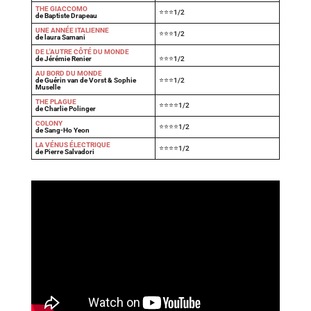
THE GIACCOMO
⭐⭐⭐1/2
de Baptiste Drapeau
UNE ANNÉE ITALIENNE
⭐⭐⭐1/2
de laura Samani
DE L'AUTRE CÔTÉ DU MONDE
de Jérémie Renier
⭐⭐⭐1/2
AU BORD DU MONDE
de Guérin van de Vorst & Sophie
⭐⭐⭐1/2
Muselle
THE PLAGUE
⭐⭐⭐⭐1/2
de Charlie Polinger
COLONY
⭐⭐⭐⭐1/2
de Sang-Ho Yeon
LA VÉNUS ÉLECTRIQUE
⭐⭐⭐⭐1/2
de Pierre Salvadori