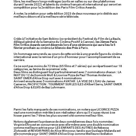
libre, les meilleurs longs-métrages (sortis en salles ou sur des plateformes
durant l’année 2022) et talents du cinéma français et international qui seront en
compétition pour la 2e édition des Paris Film Critics Awards.
À noter, la création pour cette édition 2023 de deux nouveaux prix dédiés aux
meilleurs décors et à la meilleure série télévisée.
Créés à l’initiative de Sam Bobino (co-président du Festival du Film de La Baule,
délégué général de la Semaine du Cinéma Positif à Cannes),
les 2èmes Paris
Film Critics Awards seront décernés lors d’une cérémonie qui aura lieu le 5
février prochain
au cinéma
Le Silencio des Prés
à Paris.
Un hommage sera rendu au cours de cette soirée à une grande figure du cinéma
international avec la remise d’un prix d’honneur pour l’accomplissement de sa
carrière.
Ce ne sont pas moins de 72 titres (65 films et 7 séries) qui se répartissent sur 18
catégories, au terme de ce premier vote.
Deux films se distinguent tout particulièrement avec 7 nominations chacun : LA
NUIT DU 12 de Dominik Moll & Licorice Pizza de Paul Thomas Anderson.
SAINT OMER d’Alice Diop suit avec 6 nominations
Arrivent ensuite avec 5 nominations AVATAR : LA VOIE DE L’EAU de James
Cameron, PACIFICTION : TOURMENT SUR LES ILES d’Albert Serra, SAINT OMER
d’Alice Diop & ELVIS de Baz Luhrmann.
Parmi les faits marquants de ces nominations, on notera que LICORICE PIZZA
vaut une nomination méritée à son réalisateur alors qu’il n’a pas réussi à se
hisser parmi les 7 titres les plus souvent cité comme meilleur film.
Notons également la présence de deux comédiennes deux fois nommées :
Virginie Efira est en concurrence avec elle-même avec une double nomination
comme meilleure actrice pour LES ENFANTS DES AUTRES de Rebecca
Zlotowski et REVOIR PARIS de
Alice Winocour,
tandis que Guslagie Malanda est
elle nommée pour SAINT OMER d’Alice Diop comme Meilleure révélation