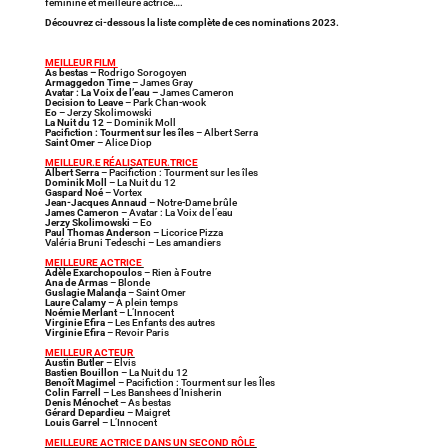
féminine et meilleure actrice….
Découvrez ci-dessous la liste complète de ces nominations 2023.
MEILLEUR FILM
As bestas –
Rodrigo Sorogoyen
Armaggedon Time
– James Gray
Avatar : La Voix de l’eau –
James Cameron
Decision to Leave
– Park Chan-wook
Eo
– Jerzy Skolimowski
La Nuit du 12
– Dominik Moll
Pacifiction : Tourment sur les îles
– Albert Serra
Saint Omer
– Alice Diop
MEILLEUR.E RÉALISATEUR.TRICE
Albert Serra
– Pacifiction : Tourment sur les îles
Dominik Moll
– La Nuit du 12
Gaspard Noé
– Vortex
Jean-Jacques Annaud
– Notre-Dame brûle
James Cameron
– Avatar : La Voix de l’eau
Jerzy Skolimowski
– Eo
Paul Thomas Anderson
– Licorice Pizza
Valéria Bruni Tedeschi – Les amandiers
MEILLEURE ACTRICE
Adèle Exarchopoulos
– Rien à Foutre
Ana de Armas
– Blonde
Guslagie Malanda
– Saint Omer
Laure Calamy
– À plein temps
Noémie Merlant
– L’Innocent
Virginie Efira
– Les Enfants des autres
Virginie Efira
– Revoir Paris
MEILLEUR ACTEUR
Austin Butler
– Elvis
Bastien Bouillon
– La Nuit du 12
Benoît Magimel
– Pacifiction : Tourment sur les Îles
Colin Farrell
– Les Banshees d’Inisherin
Denis Ménochet
– As bestas
Gérard Depardieu
– Maigret
Louis Garrel
– L’Innocent
MEILLEURE ACTRICE DANS UN SECOND RÔLE