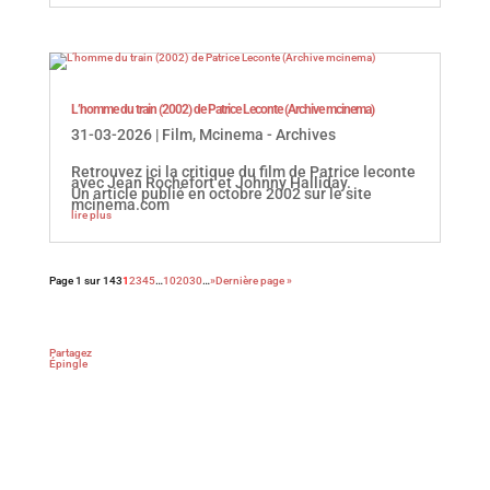
L’homme du train (2002) de Patrice Leconte (Archive mcinema)
31-03-2026
|
Film
,
Mcinema - Archives
Retrouvez ici la critique du film de Patrice leconte
avec Jean Rochefort et Johnny Halliday.
Un article publié en octobre 2002 sur le site
mcinema.com
lire plus
Page 1 sur 143
1
2
3
4
5
…
10
20
30
…
»
Dernière page »
Partagez
Épingle