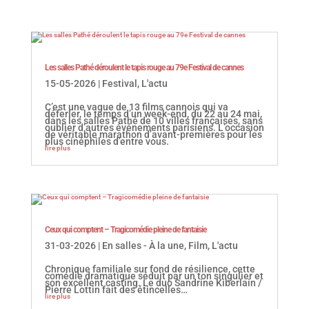
Les salles Pathé déroulent le tapis rouge au 79e Festival de cannes
15-05-2026
|
Festival
,
L'actu
C’est une vague de 13 films cannois qui va
déferler, le temps d’un week-end, du 22 au 24 mai,
dans les salles Pathé de 10 villes françaises, sans
oublier d’autres événements parisiens. L’occasion
de véritable marathon d’avant-premières pour les
plus cinéphiles d’entre vous.
lire plus
Ceux qui comptent – Tragicomédie pleine de fantaisie
31-03-2026
|
En salles - À la une
,
Film
,
L'actu
Chronique familiale sur fond de résilience, cette
comédie dramatique séduit par un ton singulier et
son excellent casting. Le duo Sandrine Kiberlain /
Pierre Lottin fait des étincelles…
lire plus