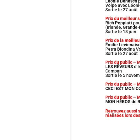
Léonie Benesch
p
Volpe avec Léon
Sortie le 27 août
Prix du meilleur 
Rich Peppiatt
po
(Irlande, Grande
Sortie le 18 juin
Prix de la meille
Émilie Levienais
Petra Biondina V
Sortie le 27 août
Prix du public – 
LES RÊVEURS
d’
I
Campan
Sortie le 5 nove
Prix du public – 
CECI EST MON 
Prix du public – 
MON HÉROS
de
R
Retrouvez aussi 
réalisées lors de