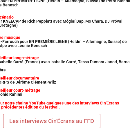
our
EN PREMIÈRE LIGNE
(Heldin – Allemagne, Suisse) de Petra Biondi
ie Benesch
scénario
ur
KNEECAP
de
Rich Peppiatt
avec Móglaí Bap, Mo Chara, DJ Próvai
-Bretagne)
ure musique
e-Farrouch
pour
EN PREMIÈRE LIGNE
(Heldin – Allemagne, Suisse) de
olpe avec Léonie Benesch
Meilleur long-métrage
sabelle Carré
(France) avec Isabelle Carré, Tessa Dumont Janod, Berna
mbre
Meilleur documentaire
CORPS
de
Jérôme Clément-Wilz
Meilleur court-métrage
ohid Rahimi
sur notre chaine YouTube quelques une des interviews Cin’Écrans
s précédentes édition du festival.
Les interviews Cin'Écrans au FFD