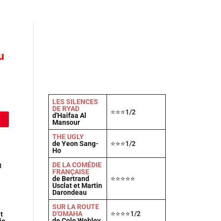
Actu
Vidéos
A propos
Contact
u
LES SILENCES
DE RYAD
⭐⭐⭐1/2
d'Haifaa Al
Mansour
THE UGLY
de Yeon Sang-
⭐⭐⭐1/2
Ho
DE LA COMÉDIE
3
FRANÇAISE
de Bertrand
⭐⭐⭐⭐⭐
Usclat et Martin
Darondeau
SUR LA ROUTE
D'OMAHA
⭐⭐⭐⭐1/2
t
de Cole Webley
ie