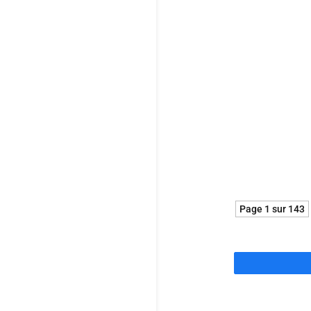
Retrouvez ici 
Halliday.
Un article pub
Page 1 sur 143