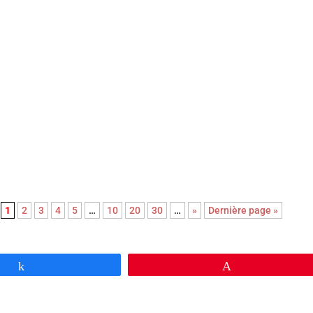
la critique du film de Patrice leconte avec Jean Rochefort et Johnny
lié en octobre 2002 sur le site mcinema.com
1
2
3
4
5
…
10
20
30
…
»
Dernière page »
Partagez
Épingle