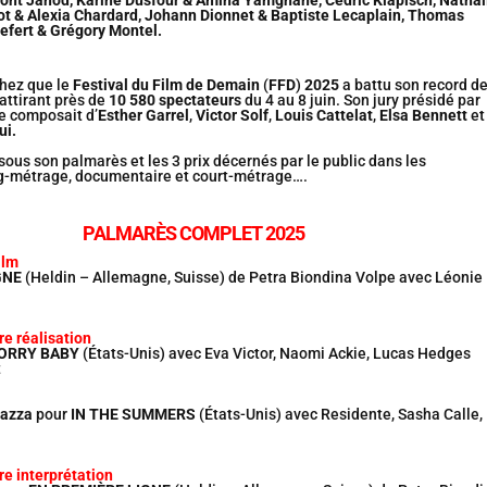
ot & Alexia Chardard, Johann Dionnet & Baptiste Lecaplain, Thomas
Defert & Grégory Montel.
chez que le
Festival du Film de Demain
(
FFD
)
2025
a battu son record d
attirant près de
10 580 spectateurs
du 4 au 8 juin. Son jury présidé par
e composait d’
Esther Garrel
,
Victor Solf
,
Louis Cattelat
,
Elsa Bennett
et
ui.
ous son palmarès et les 3 prix décernés par le public dans les
g-métrage, documentaire et court-métrage….
PALMARÈS COMPLET 2025
ilm
GNE
(Heldin – Allemagne, Suisse) de Petra Biondina Volpe avec Léonie
re réalisation
ORRY BABY
(États-Unis) avec Eva Victor, Naomi Ackie, Lucas Hedges
t
razza
pour
IN THE SUMMERS
(États-Unis) avec Residente, Sasha Calle,
re interprétation