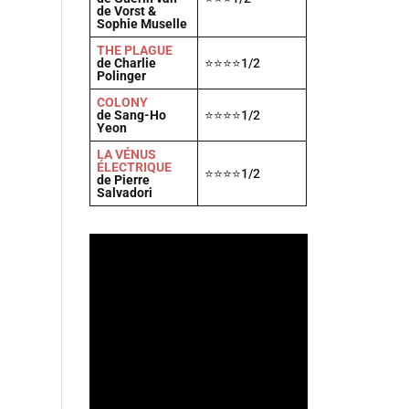
de Vorst &
Sophie Muselle
THE PLAGUE
de Charlie
⭐⭐⭐⭐1/2
Polinger
COLONY
de Sang-Ho
⭐⭐⭐⭐1/2
Yeon
LA VÉNUS
ÉLECTRIQUE
⭐⭐⭐⭐1/2
de Pierre
Salvadori