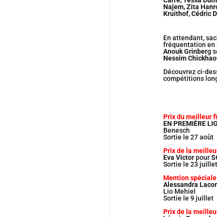
Najem, Zita Hanr
Kruithof, Cédric 
En attendant, sa
fréquentation en 
Anouk Grinber
g s
Nessim Chickhao
Découvrez ci-dess
compétitions lon
Prix du meilleur f
EN PREMIÈRE LI
Benesch
Sortie le 27 août
Prix de la meilleu
Eva Victor
pour
S
Sortie le 23 juille
Mention spéciale
Alessandra Laco
Lio Mehiel
Sortie le 9 juillet
Prix de la meilleu