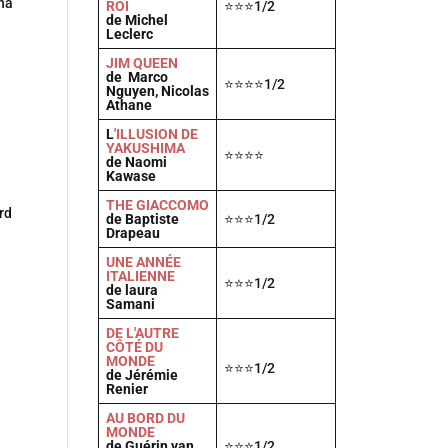
na
ROI
⭐⭐⭐1/2
de Michel
Leclerc
JIM QUEEN
de Marco
⭐⭐⭐⭐1/2
Nguyen, Nicolas
Athane
L
'ILLUSION DE
YAKUSHIMA
⭐⭐⭐⭐
de Naomi
Kawase
THE GIACCOMO
rd
de Baptiste
⭐⭐⭐1/2
Drapeau
UNE ANNÉE
ITALIENNE
⭐⭐⭐1/2
de laura
Samani
DE L'AUTRE
CÔTÉ DU
MONDE
⭐⭐⭐1/2
de Jérémie
Renier
AU BORD DU
MONDE
de Guérin van
⭐⭐⭐1/2