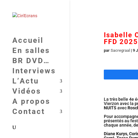
Isabelle 
Accueil
FFD 2025
En salles
par
Sacregraal
|
9 J
BR DVD…
Interviews
L’Actu
Vidéos
La très belle 4e 
A propos
Vierzon avec la p
NUITS
avec
Rosc
Contact
Pour accompagner 
présentés au fes
chaque année, de 
Diane Kurys, Cori
Carré, Tessa Dum