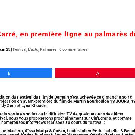
Accueil
En salles
BR DVD…
Interviews
L’
Carré, en première ligne au palmarès d
uin 25
|
Festival
,
L'actu
,
Palmarès
|
0 commentaires
Partagez
Épingle
édition du
Festival du Film de Demain
s’est achevée ce dimanche soir à
rojection en avant-première du film de
Martin Bourboulon 13 JOURS, 1
hdy Zem
et
Lyna Khoudri
.
la sortie en salles ou la diffusion TV de quelques-uns des films
tival, nous vous proposerons prochainement sur
Cin’Écrans
, et comme
nombreuses interviews réalisées au cours du festival :
nne Masiero, Aïssa Maïga & Océan, Louis-Julien Petit, Isabelle & Benoi
ont Janod, Karine Dusfour & Amina Yamgnane, Cédric Klapisch, Nathal