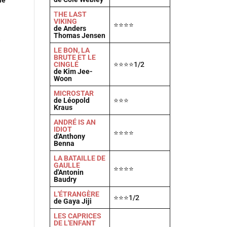
T
HE LAST
VIKING
⭐⭐⭐⭐
de Anders
Thomas Jensen
e
LE BON, LA
BRUTE ET LE
CINGLÉ
⭐⭐⭐⭐1/2
de Kim Jee-
Woon
MICROSTAR
de Léopold
⭐⭐⭐
Kraus
ANDRÉ IS AN
IDIOT
⭐⭐⭐⭐
d'Anthony
Benna
LA BATAILLE DE
GAULLE
⭐⭐⭐⭐
d'Antonin
Baudry
L'ÉTRANGÈRE
⭐⭐⭐1/2
de Gaya Jiji
LES CAPRICES
DE L'ENFANT