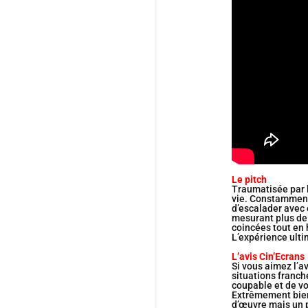
Le pitch
Traumatisée par l
vie. Constamment 
d’escalader avec 
mesurant plus de 6
coincées tout en 
L’expérience ult
L’avis Cin’Ecrans
Si vous aimez l’a
situations franch
coupable et de vo
Extrêmement bien 
d’œuvre mais un p