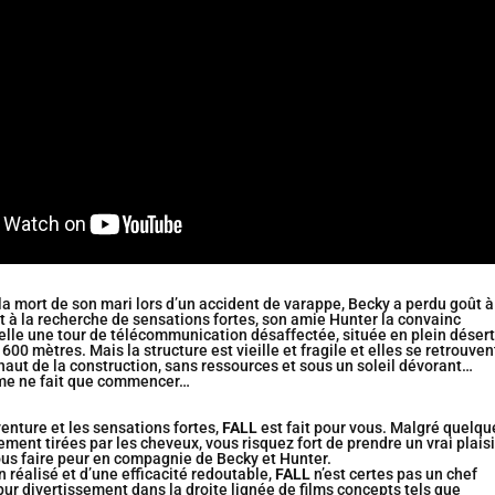
a mort de son mari lors d’un accident de varappe, Becky a perdu goût à
à la recherche de sensations fortes, son amie Hunter la convainc
elle une tour de télécommunication désaffectée, située en plein désert
00 mètres. Mais la structure est vieille et fragile et elles se retrouven
haut de la construction, sans ressources et sous un soleil dévorant…
ime ne fait que commencer…
venture et les sensations fortes,
FALL
est fait pour vous. Malgré quelqu
ement tirées par les cheveux, vous risquez fort de prendre un vrai plaisi
us faire peur en compagnie de Becky et Hunter.
réalisé et d’une efficacité redoutable,
FALL
n’est certes pas un chef
ur divertissement dans la droite lignée de films concepts tels que