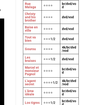
Rue
br/dvd/vo
⭐⭐⭐⭐
Malaga
d
n
Christy
and his
⭐⭐⭐⭐
dvd/vod
brother
Baise en
⭐⭐⭐⭐
dvd/vod
ville
Tout va
⭐⭐⭐1/2
dvd/vod
bien
4k/br/dvd
Gourou
⭐⭐⭐⭐
/vod
Les
⭐⭐⭐1/2
dvd/vod
braises
Marcel et
br/dvd/vo
monsieur
⭐⭐⭐⭐
d
Pagnol
L'agent
4k/br/dvd
⭐⭐⭐⭐1/2
secret
/vod
L'âme
br/dvd/vo
⭐⭐⭐⭐
idéale
d
br/dvd/vo
Los tigres
⭐⭐⭐1/2
d