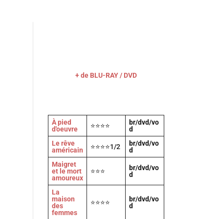
Actu
Vidéos
A propos
Contact
+ de BLU-RAY / DVD
À pied
br/dvd/vo
⭐⭐⭐⭐
d'oeuvre
d
Le rêve
br/dvd/vo
⭐⭐⭐⭐1/2
américain
d
Maigret
br/dvd/vo
et le mort
⭐⭐⭐
d
amoureux
La
maison
br/dvd/vo
⭐⭐⭐⭐
des
d
femmes