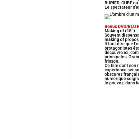
BURIED
,
CUBE
ou
Le spectateur n’e
Bonus DVD/BLU 
Making of (15’’)
Souvent dispensab
making of
propos
Il faut dire que l
protagonistes étai
découvre ici, com
principales,
Grac
frisson.
Ce film dont son 
expérience senso
obscures frança
numérique soignée
le pouvez, dans l
Cette comédie 
en très grande