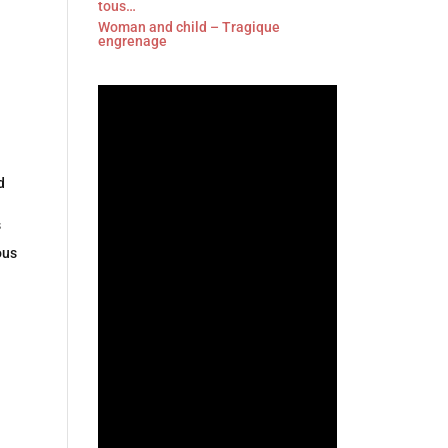
tous…
Woman and child – Tragique
engrenage
d
s
ous