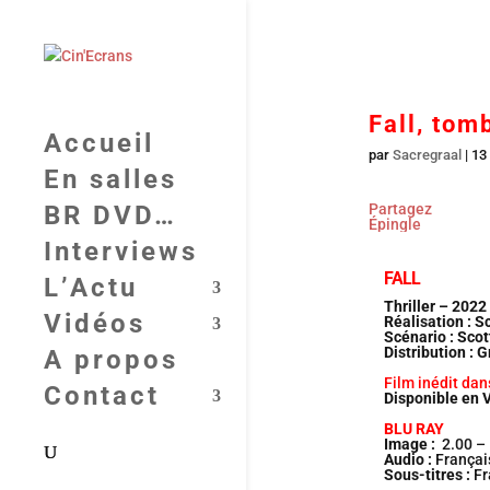
Fall, tom
Accueil
par
Sacregraal
|
13
En salles
BR DVD…
Partagez
Épingle
Interviews
FALL
L’Actu
Thriller – 202
Vidéos
Réalisation : 
Scénario : Sco
Distribution :
A propos
Film inédit dan
Contact
Disponible en V
BLU RAY
Image :
2.00 –
Audio :
Français
Sous-titres :
Fr