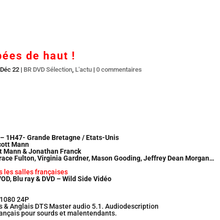
Accueil
En salles
BR DVD…
Interviews
L’
bées de haut !
 Déc 22
|
BR DVD Sélection
,
L'actu
|
0 commentaires
2 – 1H47- Grande Bretagne / Etats-Unis
Scott Mann
tt Mann & Jonathan Franck
 Grace Fulton, Virginia Gardner, Mason Gooding, Jeffrey Dean Morgan…
s les salles françaises
OD, Blu ray & DVD – Wild Side Vidéo
 1080 24P
 & Anglais DTS Master audio 5.1. Audiodescription
ançais pour sourds et malentendants.