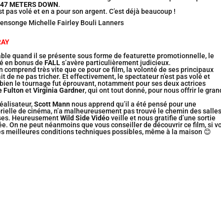
47 METERS DOWN
.
st pas volé et en a pour son argent. C’est déjà beaucoup !
RAY
le quand il se présente sous forme de featurette promotionnelle, le
é en bonus de
FALL
s’avère particulièrement judicieux.
’on comprend très vite que ce pour ce film, la volonté de ses principaux
t de ne pas tricher. Et effectivement, le spectateur n’est pas volé et
bien le tournage fut éprouvant, notamment pour ses deux actrices
e Fulton
et
Virginia Gardner
, qui ont tout donné, pour nous offrir le gran
réalisateur,
Scott Mann
nous apprend qu’il a été pensé pour une
rielle de cinéma, n’a malheureusement pas trouvé le chemin des salle
ises. Heureusement
Wild Side Vidéo
veille et nous gratifie d’une sortie
. On ne peut néanmoins que vous conseiller de découvrir ce film, si v
es meilleures conditions techniques possibles, même à la maison 😊
policière décomplexée et « So 80’s ! » est portée par des interprètes
 forme. Un film qui mérite pleinement d’être (re)vu ! Ne boudez pas