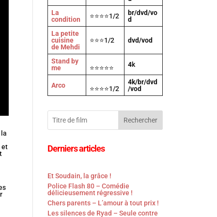
La
br/dvd/vo
⭐⭐⭐⭐1/2
condition
d
La petite
cuisine
⭐⭐⭐1/2
dvd/vod
de Mehdi
Stand by
4
k
me
⭐⭐⭐⭐⭐
4k/br/dvd
Arco
⭐⭐⭐⭐1/2
/vod
Rechercher
 la
 et
Derniers articles
t
Et Soudain, la grâce !
Police Flash 80 – Comédie
es
délicieusement régressive !
r
Chers parents – L’amour à tout prix !
Les silences de Ryad – Seule contre