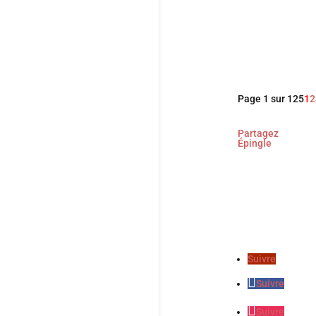
Avec cette nou
Gavras, Park C
capitalisme.
Page 1 sur 125
1
2
Partagez
Épingle
Suivre
Suivre
Suivre