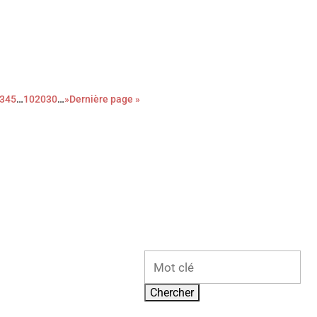
velle adaptation du roman noir Le couperet, après celle de Costa
han-Wook nous régale d’une réjouissante et féroce satire du
3
4
5
…
10
20
30
…
»
Dernière page »
Rechercher: