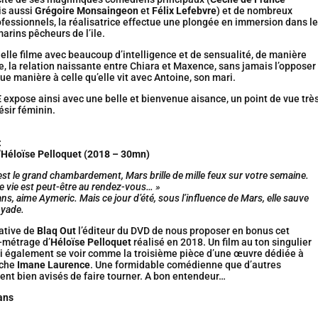
is aussi
Grégoire Monsaingeon
et
Félix Lefebvre
) et de nombreux
fessionnels, la réalisatrice effectue une plongée en immersion dans le
arins pêcheurs de l’ile.
, elle filme avec beaucoup d’intelligence et de sensualité, de manière
, la relation naissante entre Chiara et Maxence, sans jamais l’opposer
e manière à celle qu’elle vit avec Antoine, son mari.
E
expose ainsi avec une belle et bienvenue aisance, un point de vue trè
désir féminin.
:
Héloïse Pelloquet (2018 – 30mn)
est le grand chambardement, Mars brille de mille feux sur votre semaine.
e vie est peut-être au rendez-vous… »
ans, aime Aymeric. Mais ce jour d’été, sous l’influence de Mars, elle sauve
oyade.
iative de
Blaq Out
l’éditeur du DVD de nous proposer en bonus cet
-métrage d’
Héloïse Pelloquet
réalisé en 2018. Un film au ton singulier
ui également se voir comme la troisième pièce d’une œuvre dédiée à
iche
Imane Laurence
. Une formidable comédienne que d’autres
ent bien avisés de faire tourner. A bon entendeur…
ans