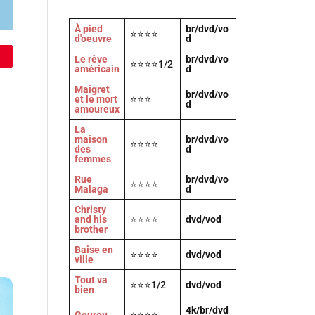
À pied
br/dvd/vo
⭐⭐⭐⭐
d'oeuvre
d
Le rêve
br/dvd/vo
⭐⭐⭐⭐1/2
américain
d
Maigret
br/dvd/vo
et le mort
⭐⭐⭐
d
amoureux
La
maison
br/dvd/vo
⭐⭐⭐⭐
des
d
femmes
Rue
br/dvd/vo
⭐⭐⭐⭐
Malaga
d
Christy
and his
⭐⭐⭐⭐
dvd/vod
brother
Baise en
⭐⭐⭐⭐
dvd/vod
ville
Tout va
⭐⭐⭐1/2
dvd/vod
bien
4k/br/dvd