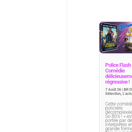
Police Flash
Comédie
délicieusem
régressive !
7 Août 26
|
BR 
Sélection
,
L'act
Cette coméd
policière
décomplexée 
So 80’s ! » es
portée par d
interprètes e
grande form