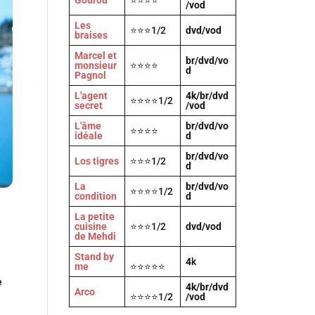
Gourou
⭐⭐⭐⭐
/vod
Les
⭐⭐⭐1/2
dvd/vod
braises
Marcel et
br/dvd/vo
monsieur
⭐⭐⭐⭐
d
Pagnol
L'agent
4k/br/dvd
⭐⭐⭐⭐1/2
secret
/vod
L'âme
br/dvd/vo
⭐⭐⭐⭐
idéale
d
br/dvd/vo
Los tigres
⭐⭐⭐1/2
d
La
br/dvd/vo
⭐⭐⭐⭐1/2
condition
d
La petite
cuisine
⭐⭐⭐1/2
dvd/vod
de Mehdi
Stand by
4
k
me
⭐⭐⭐⭐⭐
e
4k/br/dvd
Arco
⭐⭐⭐⭐1/2
/vod