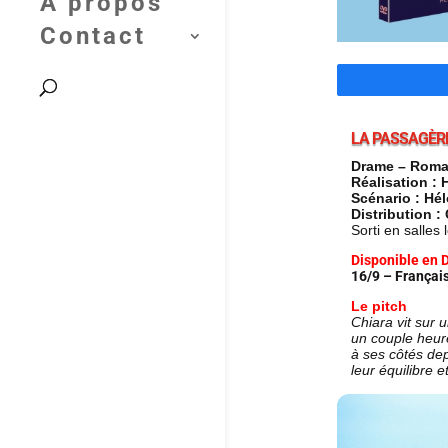
A propos
Contact
LA PASSAGÈR
Drame – Roman
Réalisation : 
Scénario : Hé
Distribution :
Sorti en salle
Disponible en 
16/9 – Français
Le pitch
Chiara vit sur u
un couple heure
à ses côtés dep
leur équilibre 