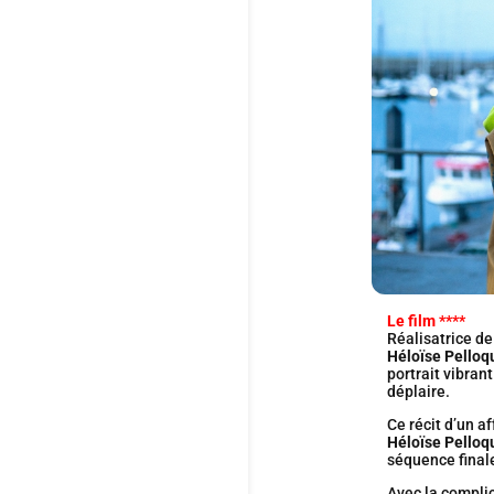
Le film ****
Réalisatrice de
Héloïse Pelloq
portrait vibran
déplaire.
Ce récit d’un 
Héloïse Pelloq
séquence finale
Avec la compli