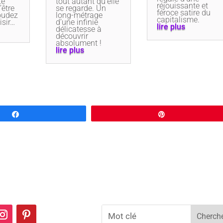
te
tout autant qu’elle
réjouissante et
’être
se regarde. Un
féroce satire du
boudez
long-métrage
capitalisme.
isir…
d’une infinie
lire plus
délicatesse à
découvrir
absolument !
lire plus
Partagez
Épingle