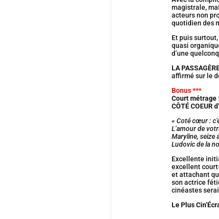
magistrale, ma
acteurs non pro
quotidien des m
Et puis surtout
quasi organique
d’une quelconqu
LA PASSAGÈR
affirmé sur le 
Bonus ***
Court métrage 
CÔTÉ COEUR d’
« Coté cœur : c’
L’amour de votr
Maryline, seize 
Ludovic de la n
Excellente init
excellent court
et attachant q
son actrice fét
cinéastes serai
Le Plus Cin’Écr