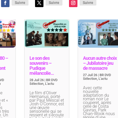
Suivre
Suivre
Suivre
 80 –
Le son des
Aucun autre choix
souvenirs –
– Jubilatoire jeu
ent
Pudique
de massacre
mélancolie…
27 Juil 26
|
BR DVD
Sélection
,
L'actu
DVD
28 Juil 26
|
BR DVD
u
Sélection
,
L'actu
Avec cette
nouvelle
ie
Le film d’Oliver
adaptation du
Hermanus, porté
roman noir Le
et «
par Paul Mescal et
couperet, après
t
Josh O’Connor, est
celle de Costa
es
une œuvre
Gavras, Park
n très
sensorielle qui se
Chan-Wook nous
e. Un
ressent et s’écoute
régale d’une