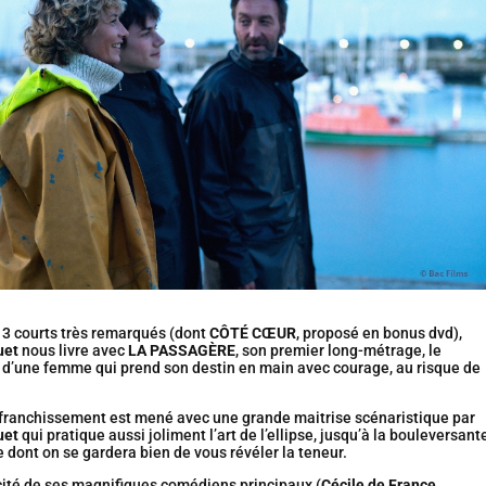
 3 courts très remarqués (dont
CÔTÉ CŒUR
, proposé en bonus dvd),
uet
nous livre avec
LA PASSAGÈRE
, son premier long-métrage, le
t d’une femme qui prend son destin en main avec courage, au risque de
affranchissement est mené avec une grande maitrise scénaristique par
uet
qui pratique aussi joliment l’art de l’ellipse, jusqu’à la bouleversant
 dont on se gardera bien de vous révéler la teneur.
cité de ses magnifiques comédiens principaux (
Cécile de France