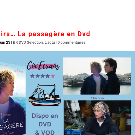
Accueil
En salles
BR DVD…
Interviews
L’
sirs… La passagère en Dvd
uin 23
|
BR DVD Sélection
,
L'actu
|
0 commentaires