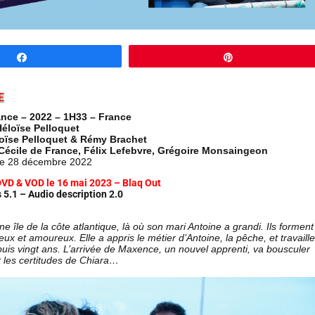
Partagez
Épingle
E
ce – 2022 – 1H33 – France
Héloïse Pelloquet
loïse Pelloquet & Rémy Brachet
 Cécile de France, Félix Lefebvre, Grégoire Monsaingeon
s le 28 décembre 2022
DVD & VOD le 16 mai 2023 – Blaq Out
 5.1 – Audio description 2.0
ne île de la côte atlantique, là où son mari Antoine a grandi. Ils forment
ux et amoureux. Elle a appris le métier d’Antoine, la pêche, et travaille
uis vingt ans. L’arrivée de Maxence, un nouvel apprenti, va bousculer
et les certitudes de Chiara…