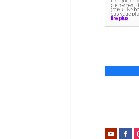
film qui méri
pleinement d
(re)vu ! Ne 
pas votre pla
lire plus