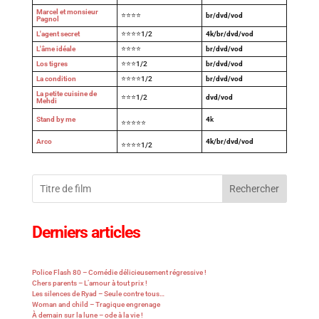
Marcel et monsieur
⭐⭐⭐⭐
br/dvd/vod
Pagnol
L'agent secret
⭐⭐⭐⭐1/2
4k/br/dvd/vod
L'âme idéale
⭐⭐⭐⭐
br/dvd/vod
Los tigres
⭐⭐⭐1/2
br/dvd/vod
La condition
⭐⭐⭐⭐1/2
br/dvd/vod
La petite cuisine de
⭐⭐⭐1/2
dvd/vod
Mehdi
Stand by me
4
k
⭐⭐⭐⭐⭐
Arco
4k/br/dvd/vod
⭐⭐⭐⭐1/2
Rechercher
Derniers articles
Police Flash 80 – Comédie délicieusement régressive !
Chers parents – L’amour à tout prix !
Les silences de Ryad – Seule contre tous…
Woman and child – Tragique engrenage
À demain sur la lune – ode à la vie !