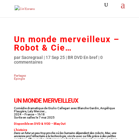
Un monde merveilleux –
Robot & Cie…
par
Sacregraal
|
17 Sep 25
|
BR DVD En bref
|
0
commentaires
Partagez
Épingle
UN MONDE MERVEILLEUX
Comédie dramatique de Giulio Callegari avec Blanche Gardin, Angélique
Flaugère, Laly Mercier…
2024 – France – 1h18
Sortie en salles le 7 mai 2025
Disponible en DVD & VOD – Blaq Out
L’histoire
Dans un futur un peu trop proche où les humains dépendent des robots, Max, une
ancienne prof réfractaire à la technologie, vivote avec sa fille grâce à des petites