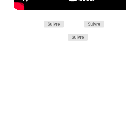
Suivre
Suivre
Suivre
Si elle n’évite pas une certaine théâtralité, cette
comédie de mœurs familiale réussit néanmoins
son passage au cinéma grâce au piquant de ses
dialogues et au jeu savoureux de ses formidables
interprètes.