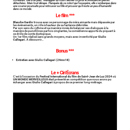
combines. Elle a un plan : kidnapper un robot dernier cri pour le revendre en pièces
détachées. Mais tout dérape. Flanquée de ce robot qui l’exaspère, elle s’embarque dans
une course-poursuite pour retrouver sa fille et prouver qu’il reste un peu d’humanité
dans ce monde.
Le film ***
Blanche Gardin
trouve avec ce personnage de mère aimante mais dépassée par
les événements, un rôle à hauteur de sa fantaisie débridée.
Par son sens du rythme et sa manière innée de balancer ses dialogues à la
manière de punchlines parfois cinglantes, la comédienne apporte du piquant à
ce drôle de conte dystopique.
Un 1er film réalisé sans grands moyens, mais avec inventivité par
Giulio
Callegari.
À découvrir…
Bonus ***
Entretien avec Giulio Callegari (24mn18)
Le + Cin’Écrans
C’est à l’occasion du
Festival International du film de Saint-Jean de Luz 2024
où
UN MONDE MERVEILLEUX
était présenté en compétition que nous avons pu
échanger avec
Giulio Callegari
à propos de ce premier long-métrage.