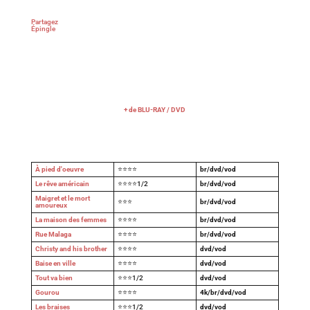
Partagez
Épingle
+ de BLU-RAY / DVD
À pied d'oeuvre
⭐⭐⭐⭐
br/dvd/vod
Le rêve américain
⭐⭐⭐⭐1/2
br/dvd/vod
Maigret et le mort
⭐⭐⭐
br/dvd/vod
amoureux
La maison des femmes
⭐⭐⭐⭐
br/dvd/vod
Rue Malaga
⭐⭐⭐⭐
br/dvd/vod
Christy and his brother
⭐⭐⭐⭐
dvd/vod
Baise en ville
⭐⭐⭐⭐
dvd/vod
Tout va bien
⭐⭐⭐1/2
dvd/vod
Gourou
⭐⭐⭐⭐
4k/br/dvd/vod
Les braises
⭐⭐⭐1/2
dvd/vod