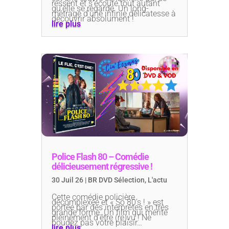
ressent et s’écoute tout autant
qu’elle se regarde. Un long-
métrage d’une infinie délicatesse à
découvrir absolument !
lire plus
Police Flash 80 – Comédie
délicieusement régressive !
30 Juil 26
|
BR DVD Sélection
,
L'actu
Cette comédie policière
décomplexée et « So 80’s ! » est
portée par des interprètes en très
grande forme. Un film qui mérite
pleinement d’être (re)vu ! Ne
boudez pas votre plaisir…
lire plus