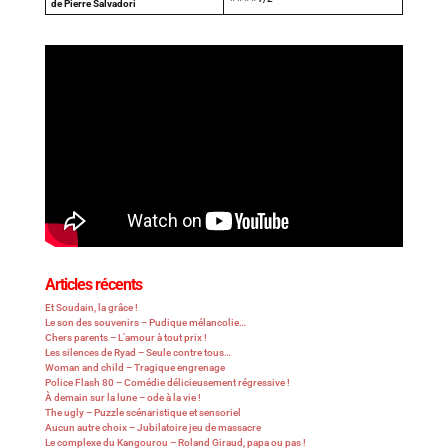
de Pierre Salvadori
Articles récents
Et Soudain, la grâce !
Le son des souvenirs – Pudique mélancolie…
Chers parents – L’amour à tout prix !
Les silences de Ryad – Seule contre tous…
Woman and child – Tragique engrenage
Police Flash 80 – Comédie délicieusement régressive !
À demain sur la lune – ode à la vie !
The ugly – Puzzle scénaristique et sensoriel
Aucun autre choix – Jubilatoire jeu de massacre
Le complexe du Kangourou – Roland Giraud, papa ou pas !