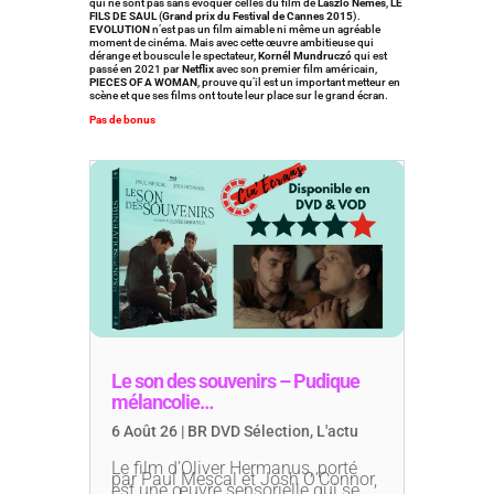
qui ne sont pas sans évoquer celles du film de
László Nemes
,
LE
FILS DE SAUL
(
Grand prix du Festival de Cannes 2015
).
EVOLUTION
n’est pas un film aimable ni même un agréable
moment de cinéma. Mais avec cette œuvre ambitieuse qui
dérange et bouscule le spectateur,
Kornél Mundruczó
qui est
passé en 2021 par
Netflix
avec son premier film américain,
PIECES OF A WOMAN
, prouve qu’il est un important metteur en
scène et que ses films ont toute leur place sur le grand écran.
Pas de bonus
Le son des souvenirs – Pudique
mélancolie…
6 Août 26
|
BR DVD Sélection
,
L'actu
Le film d’Oliver Hermanus, porté
par Paul Mescal et Josh O’Connor,
est une œuvre sensorielle qui se