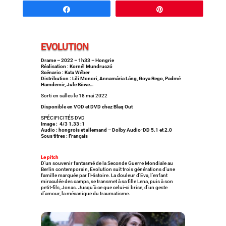
Partagez
Épingle
EVOLUTION
Drame – 2022 – 1h33 – Hongrie
Réalisation : Kornél Mundruczó
Scénario : Kata Wéber
Distribution : Lili Monori, Annamária Láng, Goya Rego, Padmé
Hamdemir, Jule Böwe…
Sorti en salles le 18 mai 2022
Disponible en VOD et DVD chez Blaq Out
SPÉCIFICITÉS DVD
Image : 4/3 1.33 :1
Audio : hongrois et allemand – Dolby Audio-DD 5.1 et 2.0
Sous titres : Français
Le pitch
D’un souvenir fantasmé de la Seconde Guerre Mondiale au
Berlin contemporain, Evolution suit trois générations d’une
famille marquée par l’Histoire. La douleur d’Eva, l’enfant
miraculée des camps, se transmet à sa fille Lena, puis à son
petit-fils, Jonas. Jusqu’à ce que celui-ci brise, d’un geste
d’amour, la mécanique du traumatisme.