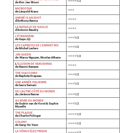
⭐⭐⭐⭐1/2
de Kim Jee-Woon
MICROSTAR
⭐⭐⭐
de Léopold Kraus
ANDRÉ IS AN IDIOT
⭐⭐⭐⭐
d'Anthony Benna
LA BATAILLE DE GAULLE
⭐⭐⭐⭐
d'Antonin Baudry
L'ÉTRANGÈRE
⭐⭐⭐1/2
de Gaya Jiji
LES CAPRICES DE L'ENFANT ROI
⭐⭐⭐1/2
de Michel Leclerc
JIM QUEEN
⭐⭐⭐⭐1/2
de Marco Nguyen, Nicolas Athane
L
'ILLUSION DE YAKUSHIMA
⭐⭐⭐⭐
de Naomi Kawase
THE GIACCOMO
⭐⭐⭐1/2
de Baptiste Drapeau
UNE ANNÉE ITALIENNE
⭐⭐⭐1/2
de laura Samani
DE L'AUTRE CÔTÉ DU MONDE
de Jérémie Renier
⭐⭐⭐1/2
AU BORD DU MONDE
de Guérin van de Vorst & Sophie
⭐⭐⭐1/2
Muselle
THE PLAGUE
⭐⭐⭐⭐1/2
de Charlie Polinger
COLONY
⭐⭐⭐⭐1/2
de Sang-Ho Yeon
LA VÉNUS ÉLECTRIQUE
⭐⭐⭐⭐1/2