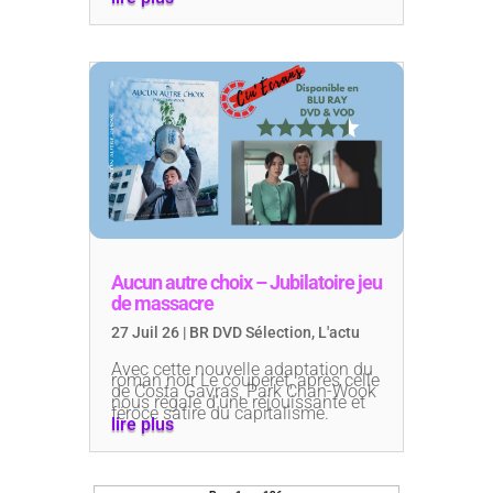
Aucun autre choix – Jubilatoire jeu
de massacre
27 Juil 26
|
BR DVD Sélection
,
L'actu
Avec cette nouvelle adaptation du
roman noir Le couperet, après celle
de Costa Gavras, Park Chan-Wook
nous régale d’une réjouissante et
féroce satire du capitalisme.
lire plus