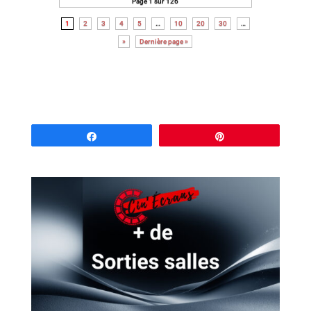
Page 1 sur 126
1
2
3
4
5
…
10
20
30
…
»
Dernière page »
Partagez
Épingle