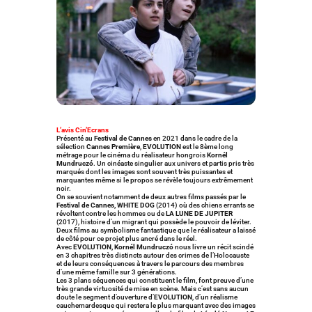
L’avis Cin’Ecrans
Présenté au
Festival de Cannes
en 2021 dans le cadre de la
sélection
Cannes Première
,
EVOLUTION
est le 8ème long
métrage pour le cinéma du réalisateur hongrois
Kornél
Mundruczó
. Un cinéaste singulier aux univers et partis pris très
marqués dont les images sont souvent très puissantes et
marquantes même si le propos se révèle toujours extrêmement
noir.
On se souvient notamment de deux autres films passés par le
Festival de Cannes,
WHITE DOG
(2014) où des chiens errants se
révoltent contre les hommes ou de
LA LUNE DE JUPITER
(2017), histoire d’un migrant qui possède le pouvoir de léviter.
Deux films au symbolisme fantastique que le réalisateur a laissé
de côté pour ce projet plus ancré dans le réel.
Avec
EVOLUTION,
Kornél Mundruczó
nous livre un récit scindé
en 3 chapitres très distincts autour des crimes de l’Holocauste
et de leurs conséquences à travers le parcours des membres
d’une même famille sur 3 générations.
Les 3 plans séquences qui constituent le film, font preuve d’une
très grande virtuosité de mise en scène. Mais c’est sans aucun
doute le segment d’ouverture d’
EVOLUTION
, d’un réalisme
cauchemardesque qui restera le plus marquant avec des images