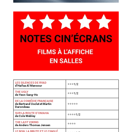
LES SILENCES DE RYAD
⭐⭐⭐1/2
d'Haifaa Al Mansour
THE UGLY
⭐⭐⭐1/2
de Yeon Sang-Ho
DE LA COMÉDIE FRANÇAISE
de Bertrand Usclat et Martin
⭐⭐⭐⭐⭐
Darondeau
SUR LA ROUTE D'OMAHA
⭐⭐⭐⭐1/2
de Cole Webley
T
HE LAST VIKING
⭐⭐⭐⭐
de Anders Thomas Jensen
LE BON, LA BRUTE ET LE CINGLÉ