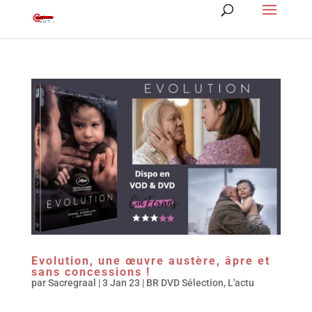
Evolution, une œuvre austère, âpre et
sans concessions !
par
Sacregraal
|
3 Jan 23
|
BR DVD Sélection
,
L'actu