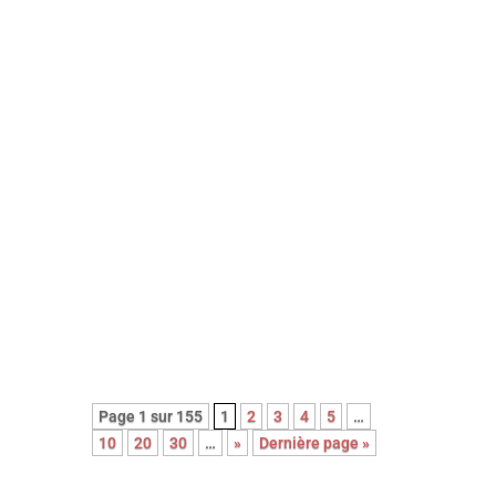
Avec sa nouvelle comédie, portée
par le génial Mads Mikkelsen, le
réalisateur danois Anders Thomas
Jensen signe une réjouissante
farce noire et cruelle. Un film qui,
contre toute attente, célèbre la
bienveillance et la singularité des
êtres …
Page 1 sur 155
1
2
3
4
5
…
10
20
30
…
»
Dernière page »