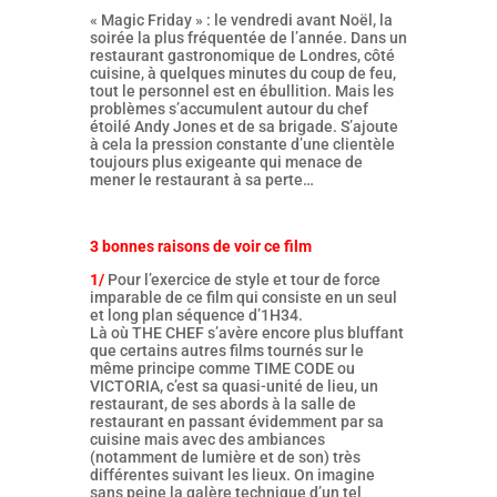
« Magic Friday » : le vendredi avant Noël, la
soirée la plus fréquentée de l’année. Dans un
restaurant gastronomique de Londres, côté
cuisine, à quelques minutes du coup de feu,
tout le personnel est en ébullition. Mais les
problèmes s’accumulent autour du chef
étoilé Andy Jones et de sa brigade. S’ajoute
à cela la pression constante d’une clientèle
toujours plus exigeante qui menace de
mener le restaurant à sa perte…
3 bonnes raisons de voir ce film
1/
Pour l’exercice de style et tour de force
imparable de ce film qui consiste en un seul
et long plan séquence d’1H34.
Là où THE CHEF s’avère encore plus bluffant
que certains autres films tournés sur le
même principe comme TIME CODE ou
VICTORIA, c’est sa quasi-unité de lieu, un
restaurant, de ses abords à la salle de
restaurant en passant évidemment par sa
cuisine mais avec des ambiances
(notamment de lumière et de son) très
différentes suivant les lieux. On imagine
sans peine la galère technique d’un tel