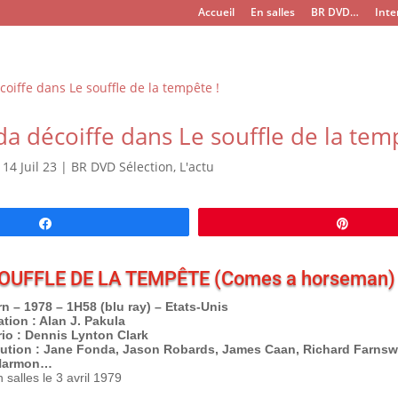
Accueil
En salles
BR DVD…
Inte
a décoiffe dans Le souffle de la tem
|
14 Juil 23
|
BR DVD Sélection
,
L'actu
Partagez
Épingl
SOUFFLE DE LA TEMPÊTE (Comes a horseman)
n – 1978 – 1H58 (blu ray) – Etats-Unis
ation : Alan J. Pakula
io : Dennis Lynton Clark
bution : Jane Fonda, Jason Robards, James Caan, Richard Farnsw
Harmon…
n salles le 3 avril 1979