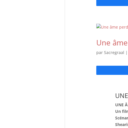
Une âme 
par
Sacregraal
UNE
UNE ÂM
Un fil
Scénar
Sheari