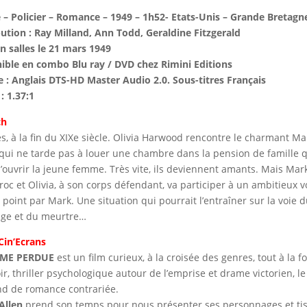
– Policier – Romance – 1949 – 1h52- Etats-Unis – Grande Bretagn
bution : Ray Milland, Ann Todd, Geraldine Fitzgerald
en salles le 21 mars 1949
ible en combo Blu ray / DVD chez Rimini Editions
 : Anglais DTS-HD Master Audio 2.0. Sous-titres Français
: 1.37:1
ch
s, à la fin du XIXe siècle. Olivia Harwood rencontre le charmant Ma
, qui ne tarde pas à louer une chambre dans la pension de famille 
d’ouvrir la jeune femme. Très vite, ils deviennent amants. Mais Mar
roc et Olivia, à son corps défendant, va participer à un ambitieux v
 point par Mark. Une situation qui pourrait l’entraîner sur la voie 
ge et du meurtre…
 Cin’Ecrans
ME PERDUE
est un film curieux, à la croisée des genres, tout à la fo
ir, thriller psychologique autour de l’emprise et drame victorien, le
nd de romance contrariée.
Allen
prend son temps pour nous présenter ses personnages et ti