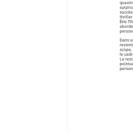
quasime
surpris
succès
thriller
Éric T
abordés
person
Dans u
revient
scope, 
le cad
Le rest
pointu
personn