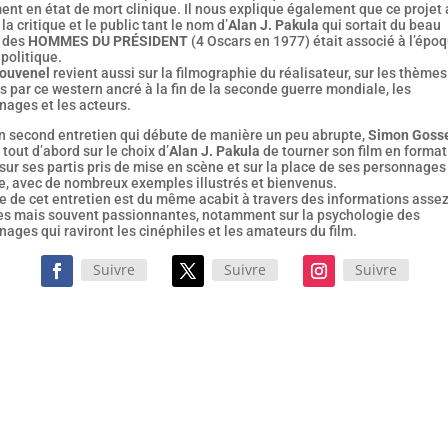
nt en état de mort clinique. Il nous explique également que ce projet 
 la critique et le public tant le nom d’
Alan J. Pakula
qui sortait du beau
 des
HOMMES DU PRÉSIDENT
(4 Oscars en 1977) était associé à l’épo
 politique.
houvenel
revient aussi sur la filmographie du réalisateur, sur les thèmes
 par ce western ancré à la fin de la seconde guerre mondiale, les
nages et les acteurs.
n second entretien qui débute de manière un peu abrupte,
Simon Gosse
 tout d’abord sur le choix d’
Alan J. Pakula
de tourner son film en format
sur ses partis pris de mise en scène et sur la place de ses personnage
re, avec de nombreux exemples illustrés et bienvenus.
e de cet entretien est du même acabit à travers des informations asse
es mais souvent passionnantes, notamment sur la psychologie des
ages qui raviront les cinéphiles et les amateurs du film.
Suivre
Suivre
Suivre