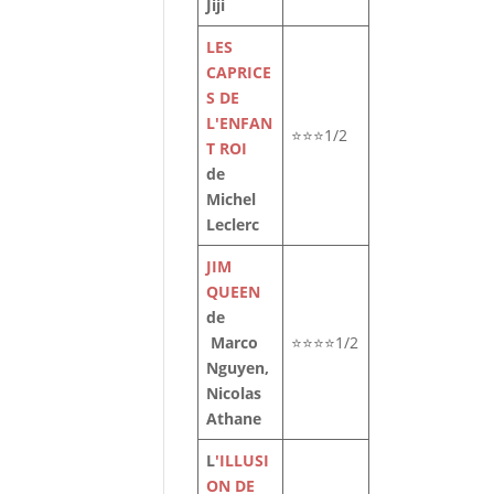
Jiji
LES
CAPRICE
S DE
L'ENFAN
⭐⭐⭐1/2
T ROI
de
Michel
Leclerc
JIM
QUEEN
de
Marco
⭐⭐⭐⭐1/2
Nguyen,
Nicolas
Athane
L
'ILLUSI
ON DE