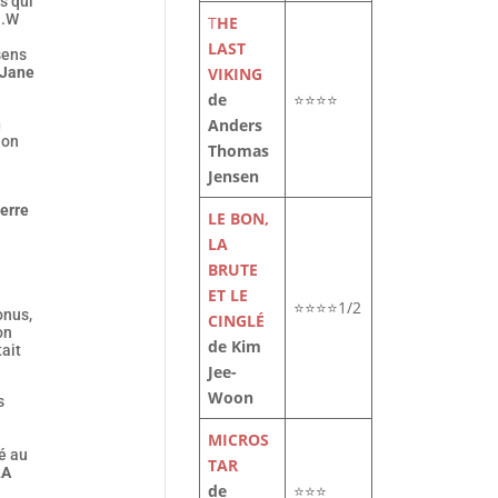
s qui
J.W
T
HE
LAST
sens
VIKING
Jane
de
⭐⭐⭐⭐
Anders
n
ion
Thomas
Jensen
terre
LE BON,
LA
BRUTE
ET LE
⭐⭐⭐⭐1/2
onus,
CINGLÉ
on
de Kim
tait
Jee-
Woon
s
MICROS
é au
TAR
LA
de
⭐⭐⭐