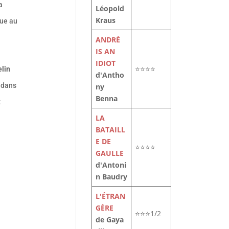
a
Léopold
Kraus
que au
ANDRÉ
IS AN
IDIOT
⭐⭐⭐⭐
lin
d'Antho
s dans
ny
Benna
z
LA
BATAILL
E DE
⭐⭐⭐⭐
GAULLE
d'Antoni
n Baudry
L'ÉTRAN
GÈRE
⭐⭐⭐1/2
de Gaya