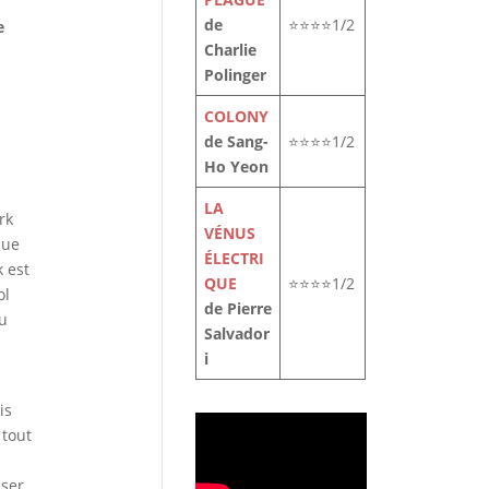
de
⭐⭐⭐⭐1/2
e
Charlie
Polinger
COLONY
de Sang-
⭐⭐⭐⭐1/2
Ho Yeon
LA
rk
VÉNUS
que
ÉLECTRI
k est
QUE
⭐⭐⭐⭐1/2
ol
de Pierre
du
Salvador
i
is
 tout
sser