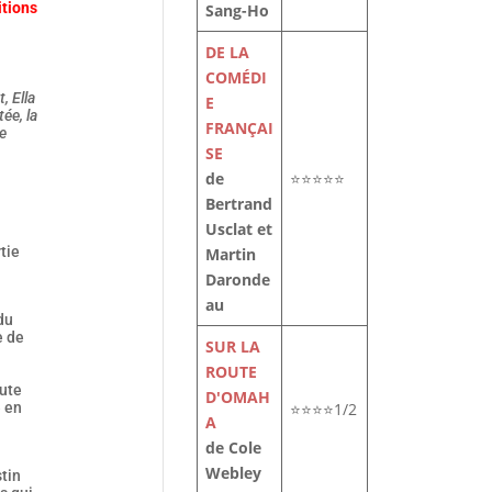
itions
Sang-Ho
DE LA
COMÉDI
, Ella
E
ée, la
FRANÇAI
e
SE
de
⭐⭐⭐⭐⭐
Bertrand
Usclat et
tie
Martin
Daronde
au
du
e de
SUR LA
ROUTE
oute
D'OMAH
⭐⭐⭐⭐1/2
e en
A
de Cole
Webley
stin