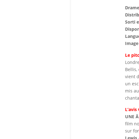
Drame 
Distri
Sorti 
Dispon
Langue
Image 
Le pit
Londre
Bellis
vient 
un esc
mis au
chanta
L’avis
UNE Â
film no
sur fo
Lewis 