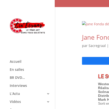
Jane Fond
par
Sacregraal
Accueil
En salles
LE 
BR DVD…
Wester
Interviews
Réalis
Scénar
L’Actu
Distri
Mark 
Vidéos
Sorti e