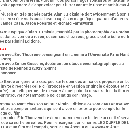
d’Ella Connors & Frank Athearn, des personnages solitaires et taciturne
voir apprendre à s’apprivoiser pour lutter contre le riche et ambitieux 
…
 y réussit en très grande partie,
Alan J.Pakula
le doit évidemment à son 
mise en scène mais aussi beaucoup à son magnifique quatuor d’acteurs
,
James Caan
,
Jason Robards
et
Richard Farnsworth
.
tern atypique d’
Alan J. Pakula
, magnifié par la photographie de
Gordo
st donc à voir ou à revoir, désormais chez vous, grâce à cette belle édit
ée par
Rimini Éditions
.
****
en avec Éric Thouvenel, enseignant en cinéma à l’Université Paris Nan
 32mn)
ien avec Simon Gosselin, doctorant en études cinématographiques à
ersité de Rennes 2 (2023, 24mn)
-annonce
 s’attarde en général assez peu sur les bandes annonces proposée en b
 invite à regarder celle-ci (proposée en version originale d’époque et n
trée), tant elle permet de mesurer à quel point la restauration du film é
our retrouver notamment le bel éclat de son image.
omme souvent chez son éditeur
Rimini Editions
, ce sont deux entretien
 et très complémentaires qui sont à voir en priorité pour compléter le
age du film.
e premier,
Éric Thouvenel
revient notamment sur le tiède accueil réserv
ors de sa sortie en salles. Pour l’enseignant en cinéma,
LE SOUFFLE DE 
TE
est un film mal compris, sorti à une époque où le western était