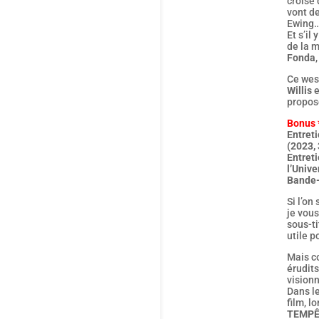
croisé 
vont de
Ewing
Et s’il
de la 
Fonda
Ce wes
Willis
e
propos
Bonus
Entreti
(2023,
Entret
l’Univ
Bande
Si l’on
je vous
sous-ti
utile p
Mais c
érudits
visionn
Dans l
film, l
TEMPÊ