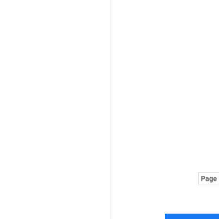
Ave
de 
fér
Page 