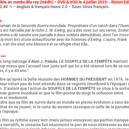
ble en combo Blu ray (inédit) – DVD & VOD le 4 juillet 2023 – Rimini Ed
2.40 :1 – Anglais & français mono 2.0 – Sous-titres français.
h
emain de la Seconde Guerre mondiale. Propriétaire d’un ranch dans l’Ouest
 est harcelée par le riche J. W. Ewing, qui a des vues sur ses terres. Endett
emme a dû vendre une parcelle à deux soldats démobilisés, dont l’un trouv
 la mort lors d’une échauffourée avec les hommes d’Ewing. L’autre, Frank
, s’en tire avec une blessure et se réfugie chez Ella…
 ***
e long métrage d’
Alan J. Pakula
,
LE SOUFFLE DE LA TEMPÊTE
méritait
p mieux que l’accueil tout juste poli qui lui a été réservé lors de sa sor
s, il y a 45 ans !
 dire qu’après la belle réussite des
HOMMES DU PRÉSIDENT
en 1976, le
teur n’était pas du tout attendu dans ce registre (moribond à l’époque) 
. D’autant que l’action du
SOUFFLE DE LA TEMPÊTE
se situe à la sorti
nde guerre mondiale et que le film pointe du doigt la collusion entre
on et modernité.
dire que ce film de survie dans un monde en pleine évolution a sans d
lisé en ne jouant, ni la carte du western classique ni celle de la parodi
à l’époque.
e film au rythme assez lent (mais jamais ennuyeux) qui parfois manque
x narratifs, le cinéaste fait néanmoins le pari de nous intéresser au de