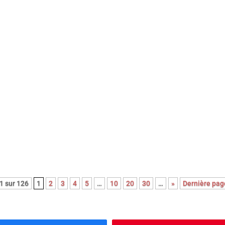
c cette nouvelle adaptation du roman noir Le couperet, après cel
Costa Gavras, Park Chan-Wook nous régale d’une réjouissante e
oce satire du capitalisme.
1 sur 126
1
2
3
4
5
…
10
20
30
…
»
Dernière pag