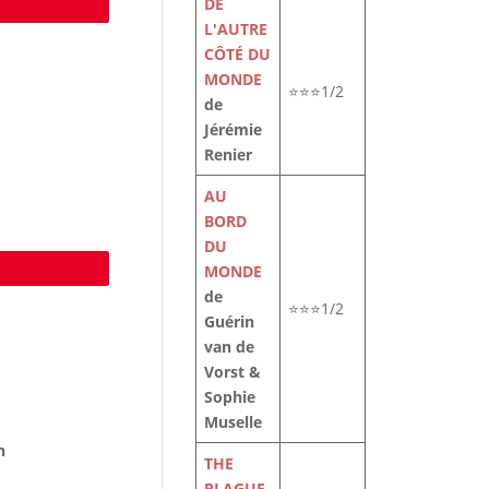
DE
e
L'AUTRE
CÔTÉ DU
MONDE
⭐⭐⭐1/2
de
Jérémie
Renier
AU
BORD
DU
MONDE
e
de
⭐⭐⭐1/2
Guérin
van de
Vorst &
Sophie
Muselle
h
THE
PLAGUE