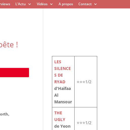
rviews
L’Actu
Vidéos
A propos
Contact
pête !
LES
SILENCE
e
S DE
RYAD
⭐⭐⭐1/2
d'Haifaa
Al
Mansour
THE
orth,
UGLY
⭐⭐⭐1/2
de Yeon