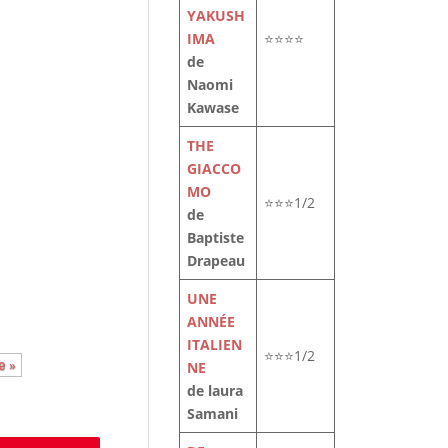
YAKUSH
IMA
⭐⭐⭐⭐
de
Naomi
Kawase
THE
GIACCO
MO
le
⭐⭐⭐1/2
de
t
Baptiste
Drapeau
UNE
ANNÉE
ITALIEN
⭐⭐⭐1/2
e »
NE
de laura
Samani