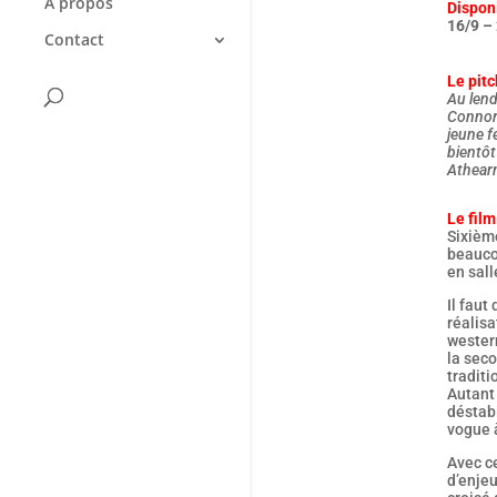
A propos
Disponi
16/9 – 
Contact
Le pitc
Au lend
Connors
jeune f
bientôt
Athearn
Le film
Sixièm
beaucou
en salle
Il faut
réalisa
western
la seco
traditi
Autant 
déstabi
vogue 
Avec c
d’enjeu