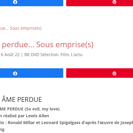
Partagez
Épingl
perdue… Sous emprise(s)
|
6 Août 22
|
BR DVD Sélection
,
Film
,
L'actu
Partagez
Épingl
 ÂME PERDUE
E PERDUE (So evil, my love)
m réalisé par Lewis Allen
io : Ronald Millar et Leonard Spigelgass d’après l’œuvre de Josep
ng