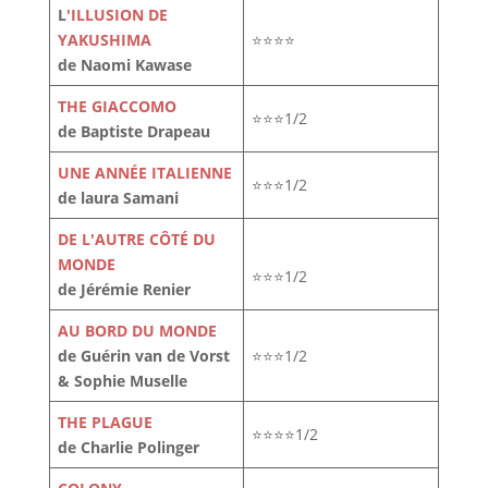
L
'ILLUSION DE
YAKUSHIMA
⭐⭐⭐⭐
de Naomi Kawase
THE GIACCOMO
⭐⭐⭐1/2
de Baptiste Drapeau
UNE ANNÉE ITALIENNE
⭐⭐⭐1/2
de laura Samani
DE L'AUTRE CÔTÉ DU
MONDE
⭐⭐⭐1/2
de Jérémie Renier
AU BORD DU MONDE
de Guérin van de Vorst
⭐⭐⭐1/2
& Sophie Muselle
THE PLAGUE
⭐⭐⭐⭐1/2
de Charlie Polinger