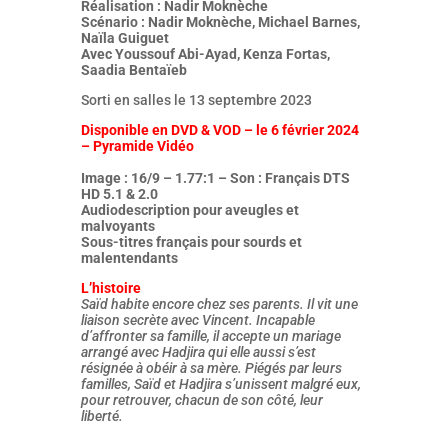
Réalisation : Nadir Moknèche
Scénario : Nadir Moknèche, Michael Barnes,
Naïla Guiguet
Avec
Youssouf Abi-Ayad, Kenza Fortas,
Saadia Bentaïeb
Sorti en salles le 13 septembre 2023
Disponible en DVD & VOD – le 6 février 2024
– Pyramide Vidéo
Image : 16/9 – 1.77:1 – Son : Français DTS
HD 5.1 & 2.0
Audiodescription pour aveugles et
malvoyants
Sous-titres français pour sourds et
malentendants
L’histoire
Saïd habite encore chez ses parents. Il vit une
liaison secrète avec Vincent. Incapable
d’affronter sa famille, il accepte un mariage
arrangé avec Hadjira qui elle aussi s’est
résignée à obéir à sa mère. Piégés par leurs
familles, Saïd et Hadjira s’unissent malgré eux,
pour retrouver, chacun de son côté, leur
liberté.