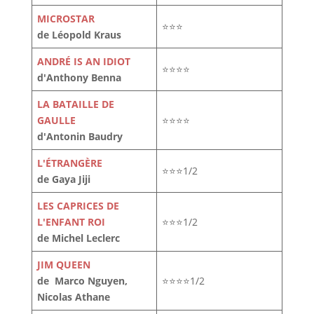
MICROSTAR
⭐⭐⭐
de Léopold Kraus
ANDRÉ IS AN IDIOT
⭐⭐⭐⭐
d'Anthony Benna
LA BATAILLE DE
GAULLE
⭐⭐⭐⭐
d'Antonin Baudry
L'ÉTRANGÈRE
⭐⭐⭐1/2
de Gaya Jiji
LES CAPRICES DE
L'ENFANT ROI
⭐⭐⭐1/2
de Michel Leclerc
JIM QUEEN
de Marco Nguyen,
⭐⭐⭐⭐1/2
Nicolas Athane