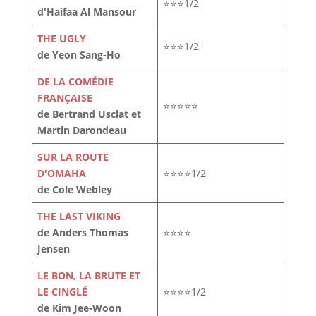
⭐⭐⭐1/2
d'Haifaa Al Mansour
THE UGLY
⭐⭐⭐1/2
de Yeon Sang-Ho
DE LA COMÉDIE
FRANÇAISE
⭐⭐⭐⭐⭐
de Bertrand Usclat et
Martin Darondeau
SUR LA ROUTE
D'OMAHA
⭐⭐⭐⭐1/2
de Cole Webley
T
HE LAST VIKING
de Anders Thomas
⭐⭐⭐⭐
Jensen
LE BON, LA BRUTE ET
LE CINGLÉ
⭐⭐⭐⭐1/2
de Kim Jee-Woon