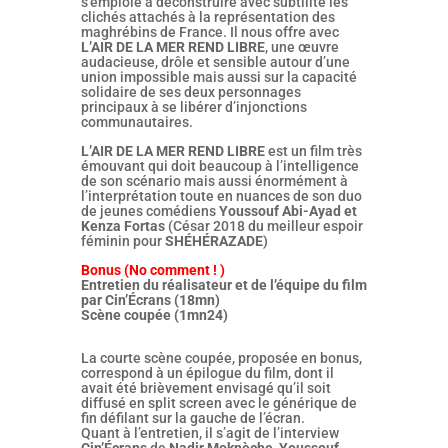
s’emploie à déconstruire avec subtilité les
clichés attachés à la représentation des
maghrébins de France. Il nous offre avec
L’AIR DE LA MER REND LIBRE
, une œuvre
audacieuse, drôle et sensible autour d’une
union impossible mais aussi sur la capacité
solidaire de ses deux personnages
principaux à se libérer d’injonctions
communautaires.
L’AIR DE LA MER REND LIBRE
est un film très
émouvant qui doit beaucoup à l’intelligence
de son scénario mais aussi énormément à
l’interprétation toute en nuances de son duo
de jeunes comédiens
Youssouf Abi-Ayad et
Kenza Fortas
(César 2018 du meilleur espoir
féminin pour
SHÉHÉRAZADE
)
Bonus (No comment ! )
Entretien du réalisateur et de l’équipe du film
par Cin’Écrans (18mn)
Scène coupée (1mn24)
La courte scène coupée, proposée en bonus,
correspond à un épilogue du film, dont il
avait été brièvement envisagé qu’il soit
diffusé en split screen avec le générique de
fin défilant sur la gauche de l’écran.
Quant à l’entretien, il s’agit de l’interview