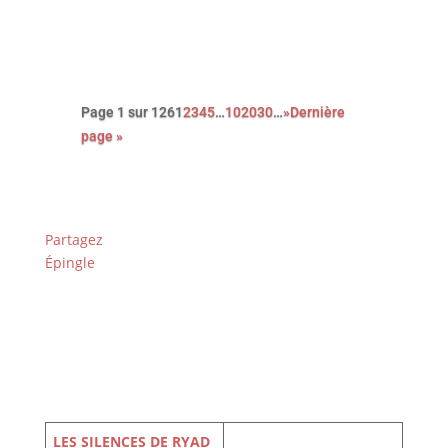
féroce satire du capitalisme.
Page 1 sur 126
1
2
3
4
5
…
10
20
30
…
»
Dernière
page »
Partagez
Épingle
LES SILENCES DE RYAD