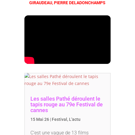
GIRAUDEAU, PIERRE DELADONCHAMPS
Les salles Pathé déroulent le
tapis rouge au 79e Festival de
cannes
15 Mai 26
|
Festival
,
L'actu
C’est une vague de 13 films