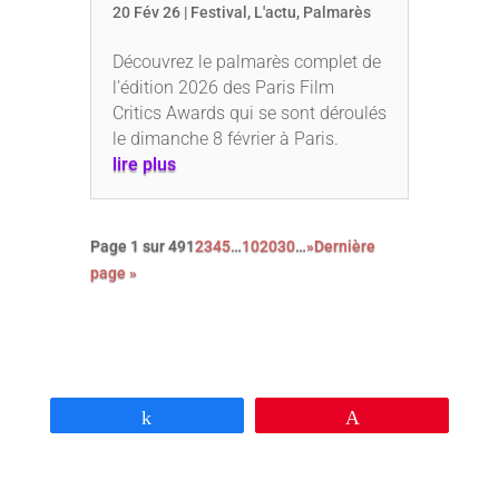
20 Fév 26
|
Festival
,
L'actu
,
Palmarès
Découvrez le palmarès complet de
l’édition 2026 des Paris Film
Critics Awards qui se sont déroulés
le dimanche 8 février à Paris.
lire plus
Page 1 sur 49
1
2
3
4
5
…
10
20
30
…
»
Dernière
page »
Partagez
Épingle