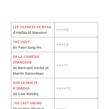
LES SILENCES DE RYAD
⭐⭐⭐1/2
d'Haifaa Al Mansour
THE UGLY
⭐⭐⭐1/2
de Yeon Sang-Ho
DE LA COMÉDIE
FRANÇAISE
⭐⭐⭐⭐⭐
de Bertrand Usclat et
Martin Darondeau
SUR LA ROUTE
D'OMAHA
⭐⭐⭐⭐1/2
de Cole Webley
T
HE LAST VIKING
de Anders Thomas
⭐⭐⭐⭐