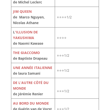
de Michel Leclerc
JIM QUEEN
de Marco Nguyen,
⭐⭐⭐⭐1/2
Nicolas Athane
L
'ILLUSION DE
YAKUSHIMA
⭐⭐⭐⭐
de Naomi Kawase
THE GIACCOMO
⭐⭐⭐1/2
de Baptiste Drapeau
UNE ANNÉE ITALIENNE
⭐⭐⭐1/2
de laura Samani
DE L'AUTRE CÔTÉ DU
MONDE
⭐⭐⭐1/2
de Jérémie Renier
AU BORD DU MONDE
de Guérin van de Vorst
⭐⭐⭐1/2