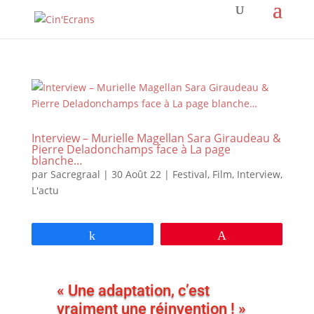
Interview – Murielle Magellan Sara Giraudeau &
Pierre Deladonchamps face à La page
blanche…
par
Sacregraal
|
30 Août 22
|
Festival
,
Film
,
Interview
,
L'actu
Partagez
Épingle
« Une adaptation, c’est
vraiment une réinvention ! »