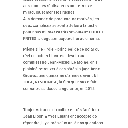
ans, dont les réalisateurs ont retrouvé
miraculeusement les rushes.
A la demande de producteurs motivés, les
deux complices se sont attelés à la tâche
pour nous mijoter ce très savoureux
POULET
FRITES
, à déguster aujourd’hui au cinéma.
Même si le « rôle » principal de ce polar du
réel en noir et blanc est dévolu au
commissaire Jean-Michel Le Moine
, on a
plaisir à retrouver à ses côtés la
juge Anne
Gruwe
z, une quinzaine d’années avant
NI
JUGE, NI SOUMISE
, le film qui nous a fait
connaitre sa douce singularité, en 2018.
Toujours francs du collier et très facétieux,
Jean Libon
&
Yves Linant
ont accepté de
répondre, il y a près d’un an, à nos questions