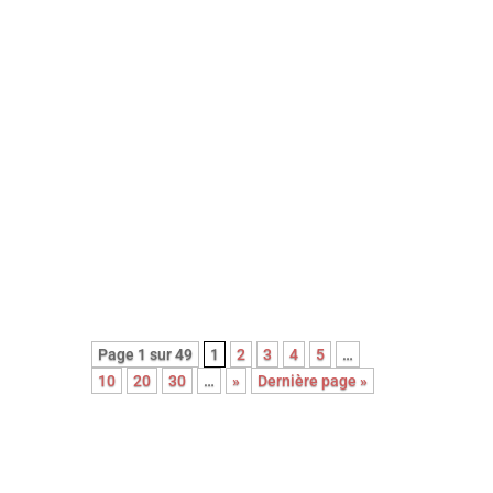
Découvrez le palmarès complet de
l’édition 2026 des Paris Film
Critics Awards qui se sont déroulés
le dimanche 8 février à Paris.
Page 1 sur 49
1
2
3
4
5
…
10
20
30
…
»
Dernière page »