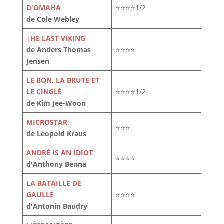
D'OMAHA
⭐⭐⭐⭐1/2
de Cole Webley
T
HE LAST VIKING
de Anders Thomas
⭐⭐⭐⭐
Jensen
LE BON, LA BRUTE ET
LE CINGLÉ
⭐⭐⭐⭐1/2
de Kim Jee-Woon
MICROSTAR
⭐⭐⭐
de Léopold Kraus
ANDRÉ IS AN IDIOT
⭐⭐⭐⭐
d'Anthony Benna
LA BATAILLE DE
GAULLE
⭐⭐⭐⭐
d'Antonin Baudry