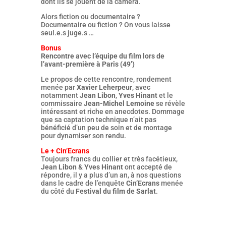
dont ils se jouent de la caméra.
Alors fiction ou documentaire ?
Documentaire ou fiction ? On vous laisse
seul.e.s juge.s …
Bonus
Rencontre avec l’équipe du film lors de
l’avant-première à Paris (49’)
Le propos de cette rencontre, rondement
menée par
Xavier Leherpeur
, avec
notamment
Jean Libon
,
Yves Hinant
et le
commissaire
Jean-Michel Lemoine
se révèle
intéressant et riche en anecdotes. Dommage
que sa captation technique n’ait pas
bénéficié d’un peu de soin et de montage
pour dynamiser son rendu.
Le + Cin’Ecrans
Toujours francs du collier et très facétieux,
Jean Libon
&
Yves Hinant
ont accepté de
répondre, il y a plus d’un an, à nos questions
dans le cadre de l’enquête
Cin’Ecrans
menée
du côté du
Festival du film de Sarlat
.