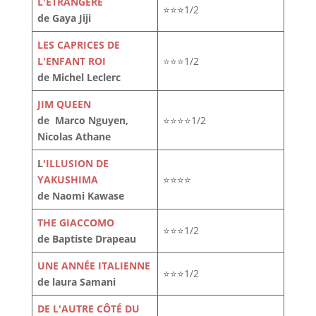
L'ÉTRANGÈRE
⭐⭐⭐1/2
de Gaya Jiji
LES CAPRICES DE
L'ENFANT ROI
⭐⭐⭐1/2
de Michel Leclerc
JIM QUEEN
de Marco Nguyen,
⭐⭐⭐⭐1/2
Nicolas Athane
L
'ILLUSION DE
YAKUSHIMA
⭐⭐⭐⭐
de Naomi Kawase
THE GIACCOMO
⭐⭐⭐1/2
de Baptiste Drapeau
UNE ANNÉE ITALIENNE
⭐⭐⭐1/2
de laura Samani
DE L'AUTRE CÔTÉ DU