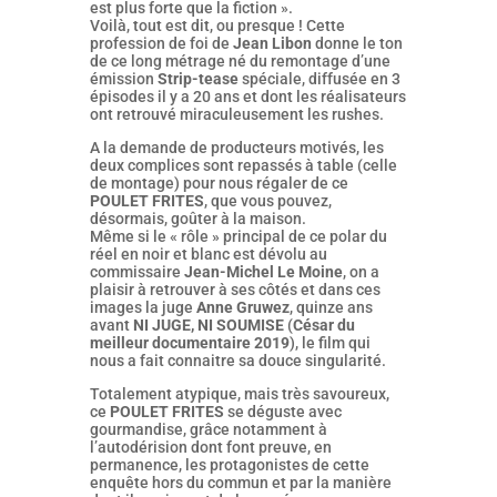
est plus forte que la fiction ».
Voilà, tout est dit, ou presque ! Cette
profession de foi de
Jean Libon
donne le ton
de ce long métrage né du remontage d’une
émission
Strip-tease
spéciale, diffusée en 3
épisodes il y a 20 ans et dont les réalisateurs
ont retrouvé miraculeusement les rushes.
A la demande de producteurs motivés, les
deux complices sont repassés à table (celle
de montage) pour nous régaler de ce
POULET FRITES
, que vous pouvez,
désormais, goûter à la maison.
Même si le « rôle » principal de ce polar du
réel en noir et blanc est dévolu au
commissaire
Jean-Michel Le Moine
, on a
plaisir à retrouver à ses côtés et dans ces
images la juge
Anne Gruwez
, quinze ans
avant
NI JUGE, NI SOUMISE
(
César du
meilleur documentaire 2019
), le film qui
nous a fait connaitre sa douce singularité.
Totalement atypique, mais très savoureux,
ce
POULET FRITES
se déguste avec
gourmandise, grâce notamment à
l’autodérision dont font preuve, en
permanence, les protagonistes de cette
enquête hors du commun et par la manière