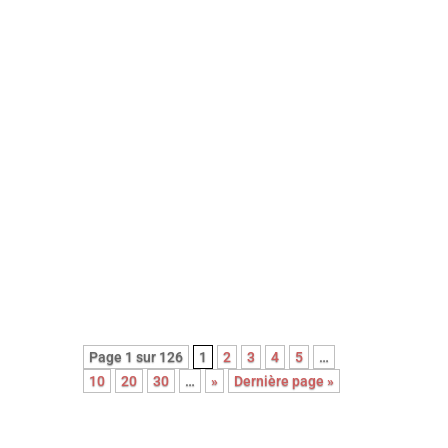
Avec cette nouvelle adaptation du
roman noir Le couperet, après celle
de Costa Gavras, Park Chan-Wook
nous régale d’une réjouissante et
féroce satire du capitalisme.
Page 1 sur 126
1
2
3
4
5
…
10
20
30
…
»
Dernière page »