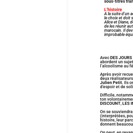
sous-titres fr
L’histoire
A la suite d’un 
le choix et doit
Alice et Diane,
de les réunir au
marocain. Il de
improbable équi
Avec
DES JOURS
abordent un suje
l’alcoolisme au f
Après avoir recue
deux réalisateurs
Julien Petit
. Ils 
d’espoir et de so
Difficile, notamm
ton volontairemen
DISCOUNT
,
LES 
On se souviendra
(interprétées, po
histoire, leur pa
donnent beaucoup 
On peut, en revan