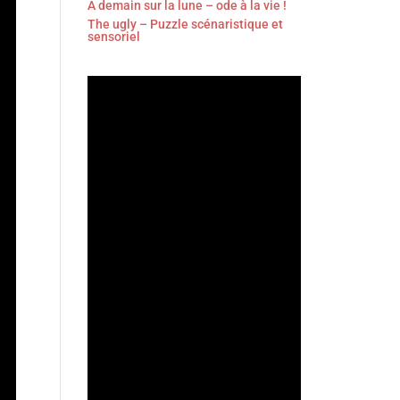
À demain sur la lune – ode à la vie !
The ugly – Puzzle scénaristique et
sensoriel