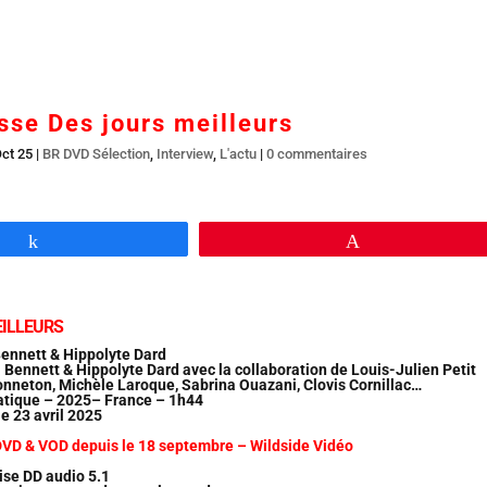
Accueil
En salles
BR DVD…
Interviews
L’
se Des jours meilleurs
Oct 25
|
BR DVD Sélection
,
Interview
,
L'actu
|
0 commentaires
Partagez
Épingle
EILLEURS
Bennett & Hippolyte Dard
 Bennett & Hippolyte Dard avec la collaboration de Louis-Julien Petit
onneton, Michèle Laroque, Sabrina Ouazani, Clovis Cornillac…
tique – 2025– France – 1h44
le 23 avril 2025
DVD & VOD depuis le 18 septembre – Wildside Vidéo
ise DD audio 5.1