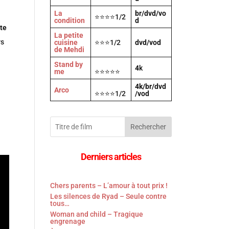
La
br/dvd/vo
⭐⭐⭐⭐1/2
condition
d
te
La petite
rs
cuisine
⭐⭐⭐1/2
dvd/vod
de Mehdi
Stand by
4
k
me
⭐⭐⭐⭐⭐
4k/br/dvd
Arco
⭐⭐⭐⭐1/2
/vod
Rechercher
Derniers articles
Chers parents – L’amour à tout prix !
Les silences de Ryad – Seule contre
tous…
Woman and child – Tragique
engrenage