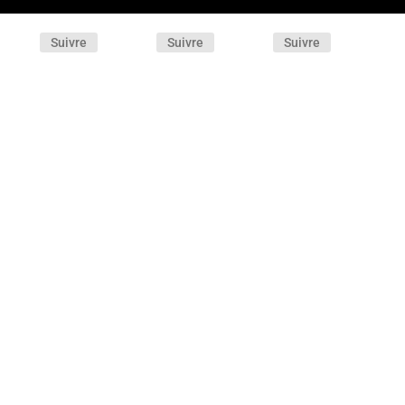
Suivre
Suivre
Suivre
e pas une certaine théâtralité, cette comédie de mœurs familiale réussit
 passage au cinéma grâce au piquant de ses dialogues et au jeu
ses formidables interprètes.