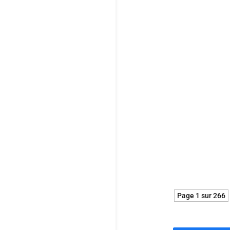
Avec ce drame
et efficace da
ici la singula
Dans ce dernie
d’une mère vic
éprouvant.
Page 1 sur 266