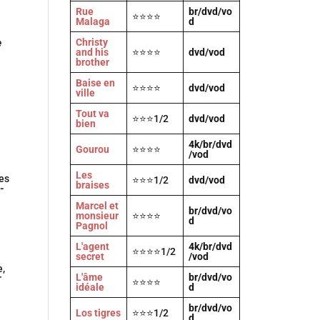
Rue
br/dvd/vo
⭐⭐⭐⭐
Malaga
d
Christy
e
and his
⭐⭐⭐⭐
dvd/vod
brother
Baise en
⭐⭐⭐⭐
dvd/vod
ville
Tout va
⭐⭐⭐1/2
dvd/vod
bien
4k/br/dvd
Gourou
⭐⭐⭐⭐
/vod
Les
es
⭐⭐⭐1/2
dvd/vod
braises
-
Marcel et
br/dvd/vo
monsieur
⭐⭐⭐⭐
d
Pagnol
L'agent
4k/br/dvd
⭐⭐⭐⭐1/2
secret
/vod
e,
L'âme
br/dvd/vo
r
⭐⭐⭐⭐
idéale
d
br/dvd/vo
Los tigres
⭐⭐⭐1/2
d