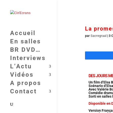
La promes
Accueil
par
Sacregraal
|
3 
En salles
BR DVD…
Interviews
L’Actu
Vidéos
DES JOURS M
A propos
Un film d’Elsa 
Scénario d’Elsa
Avec Valérie B
Contact
Comédie drama
Sorti en salles 
Disponible en 
Version França