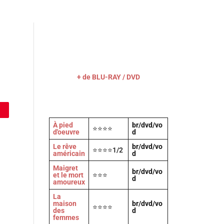
Actu
Vidéos
A propos
Contact
+ de BLU-RAY / DVD
À pied
br/dvd/vo
⭐⭐⭐⭐
d'oeuvre
d
Le rêve
br/dvd/vo
⭐⭐⭐⭐1/2
américain
d
Maigret
br/dvd/vo
et le mort
⭐⭐⭐
d
amoureux
La
maison
br/dvd/vo
⭐⭐⭐⭐
des
d
femmes