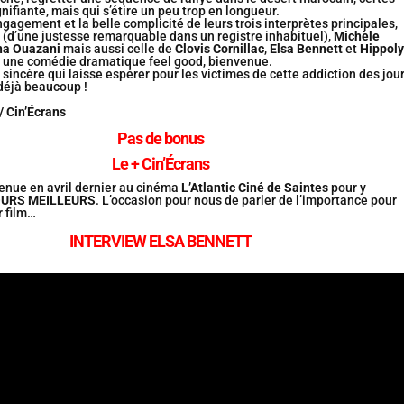
nifiante, mais qui s’étire un peu trop en longueur.
ngagement et la belle complicité de leurs trois interprètes principales,
n
(d’une justesse remarquable dans un registre inhabituel),
Michèle
na Ouazani
mais aussi celle de
Clovis Cornillac
,
Elsa Bennett
et
Hippoly
t une comédie dramatique feel good, bienvenue.
 sincère qui laisse espérer pour les victimes de cette addiction des jou
déjà beaucoup !
/ Cin’Écrans
Pas de bonus
Le + Cin’Écrans
enue en avril dernier au cinéma
L’Atlantic Ciné de Saintes
pour y
OURS MEILLEURS
. L’occasion pour nous de parler de l’importance pour
r film…
INTERVIEW ELSA BENNETT