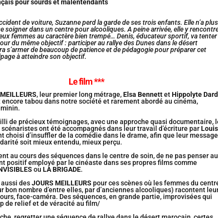
ançais pour sourds et malentendants
accident de voiture, Suzanne perd la garde de ses trois enfants. Elle n’a plus
 se soigner dans un centre pour alcooliques. A peine arrivée, elle y rencontr
 deux femmes au caractère bien trempé… Denis, éducateur sportif, va tenter
tour du même objectif : participer au rallye des Dunes dans le désert
vra s’armer de beaucoup de patience et de pédagogie pour préparer cet
page à atteindre son objectif.
Le film ***
 MEILLEURS
, leur premier long métrage,
Elsa Bennett
et
Hippolyte Dard
t encore tabou dans notre société et rarement abordé au cinéma,
éminin.
illi de précieux témoignages, avec une approche quasi documentaire, l
 scénaristes ont été accompagnés dans leur travail d’écriture par
Louis
ont choisi d’insuffler de la comédie dans le drame, afin que leur message
lidarité soit mieux entendu, mieux perçu.
ent au cours des séquences dans le centre de soin, de ne pas penser au
t positif employé par le cinéaste dans ses propres films comme
INVISIBLES
ou
LA BRIGADE
.
 aussi des
JOURS MEILLEURS
pour ces scènes où les femmes du centr
ur bon nombre d’entre elles, par d’anciennes alcooliques) racontent leu
rcours, face-caméra. Des séquences, en grande partie, improvisées qui
de relief et de véracité au film/
che, regretter une séquence de rallye dans le désert marocain, certes