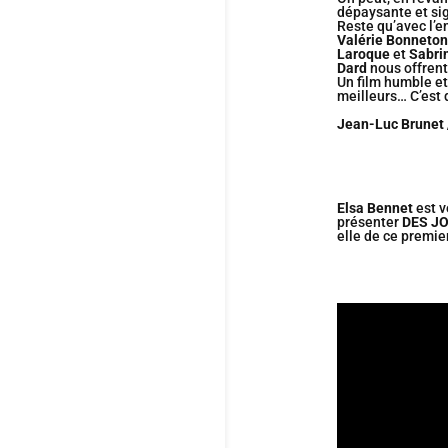
dépaysante et sig
Reste qu’avec l’e
Valérie Bonneto
Laroque
et
Sabri
Dard
nous offren
Un film humble et
meilleurs… C’est 
Jean-Luc Brunet 
Elsa Bennet
est v
présenter
DES J
elle de ce premie